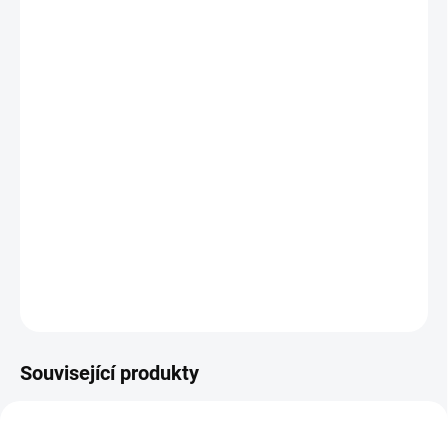
MŮŽEME
DORUČIT DO:
10.8.2026
MOŽNOSTI
DORUČENÍ
−
+
Přidat do košíku
S kartami v této hře zvládnete snadno určit 50 našich listnatých a
jehličnatých stromů. || Od 6 let
DETAILNÍ INFORMACE
ZEPTAT SE
HLÍDACÍ PES
Související produkty
VYROBENO V ČR