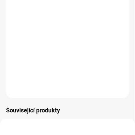
12.8.2026
MOŽNOSTI
DORUČENÍ
−
+
Přidat do košíku
Jakou vlastnost sdílejí všechny příšerky? Budete potřebovat
skvělé pozorovací schopnosti a fotografickou paměť, abyste našli
všechny podobnosti v této veselé partě příšerek. || Od 6 let
DETAILNÍ INFORMACE
ZEPTAT SE
HLÍDACÍ PES
Související produkty
AKCE 🚨
POSLEDNÍ KUSY
POSLEDNÍ KUSY