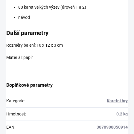
80 karet velkých výzev (úroveň 1 a 2)
návod
Další parametry
Rozměry balení: 16 x 12 x 3 cm
Materiál: papír
Doplňkové parametry
Kategorie
:
Karetní hry
Hmotnost
:
0.2 kg
EAN
:
3070900050914