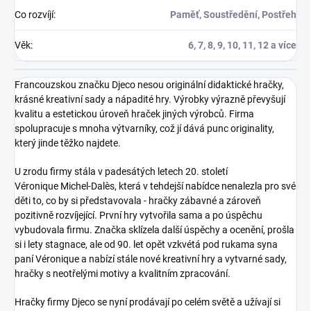
Co rozvíjí
:
Paměť, Soustředění, Postřeh
Věk
:
6, 7, 8, 9, 10, 11, 12 a více
Francouzskou značku Djeco nesou originální didaktické hračky,
krásné kreativní sady a nápadité hry. Výrobky výrazně převyšují
kvalitu a estetickou úroveň hraček jiných výrobců. Firma
spolupracuje s mnoha výtvarníky, což jí dává punc originality,
který jinde těžko najdete.
U zrodu firmy stála v padesátých letech 20. století
Véronique Michel-Dalès, která v tehdejší nabídce nenalezla pro své
děti to, co by si představovala - hračky zábavné a zároveň
pozitivně rozvíjející. První hry vytvořila sama a po úspěchu
vybudovala firmu. Značka sklízela další úspěchy a ocenění, prošla
si i lety stagnace, ale od 90. let opět vzkvétá pod rukama syna
paní Véronique a nabízí stále nové kreativní hry a vytvarné sady,
hračky s neotřelými motivy a kvalitním zpracování.
Hračky firmy Djeco
se nyní prodávají po celém světě a užívají si