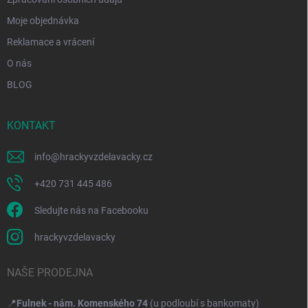
Moje objednávka
Reklamace a vrácení
O nás
BLOG
KONTAKT
info
@
hrackyvzdelavacky.cz
+420 731 445 486
Sledujte nás na Facebooku
hrackyvzdelavacky
NAŠE PRODEJNA
📍
Fulnek - nám. Komenského 74
(u podloubí s bankomaty)