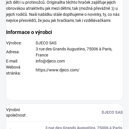
jich děti i u protinožců. Originalita těchto hraček zajišťuje jejich
obrovskou atraktivitu jak mezi dětmi, tak (možná převážně :)) u
jejich rodičů. Naší nabídku stále doplňujeme o novinky, ty, co nás
nejvíce přesvědčí, že jsou jak hračkami, tak i vzdělávačkami.
Informace o výrobci
Výrobce:
DJECO SAS
3 rue des Grands Augustins, 75006 à Paris,
Adresa:
France
E-mail:
info@djeco.com
Webová
https://www.djeco.com/
stránka:
Výrobní
DJECO SAS
společnost
:
3 rue des Grands Augustins, 75006 à Paris,