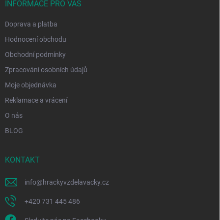
í
INFORMACE PRO VÁS
Doprava a platba
Hodnocení obchodu
Obchodní podmínky
Zpracování osobních údajů
Moje objednávka
Reklamace a vrácení
O nás
BLOG
KONTAKT
info
@
hrackyvzdelavacky.cz
+420 731 445 486