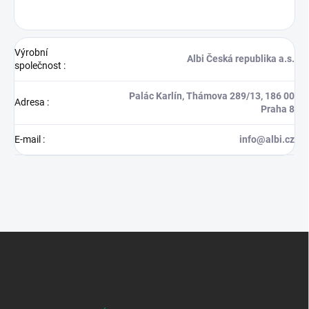
Výrobní
Albi Česká republika a.s.
společnost
:
Palác Karlín, Thámova 289/13, 186 00
Adresa
:
Praha 8
E-mail
:
info@albi.cz
Z
á
p
a
t