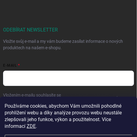
ODEBÍRAT NEWSLETTER
Vložte svůj e-mail a my vám budeme zasílat informace o nových
produktech na našem e-shopu.
E-MAIL
Vložením e-mailu souhlasíte se
zpracováním osobních údajů
.
Používáme cookies, abychom Vám umožnili pohodlné
Přihlásit se
prohlížení webu a díky analýze provozu webu neustále
zlepšovali jeho funkce, výkon a použitelnost. Více
informací
ZDE
.