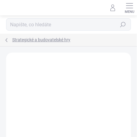
Přejít
na
obsah
Hledat
Strategické a budovatelské hry
Podrobnosti hodnocení
Neohodnoceno
ZNAČKA:
ALBI