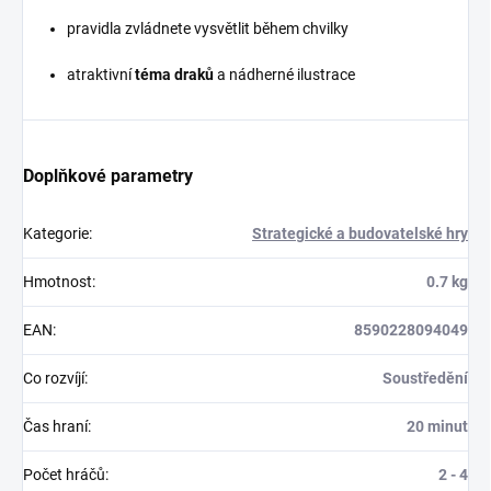
pravidla zvládnete vysvětlit během chvilky
atraktivní
téma draků
a nádherné ilustrace
Doplňkové parametry
Kategorie
:
Strategické a budovatelské hry
Hmotnost
:
0.7 kg
EAN
:
8590228094049
Co rozvíjí
:
Soustředění
Čas hraní
:
20 minut
Počet hráčů
:
2 - 4