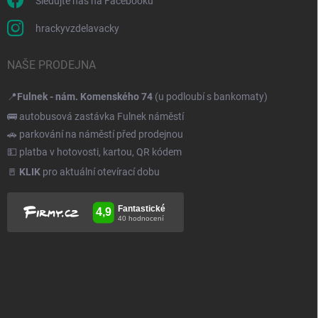
Sledujte nás na Facebooku
hrackyvzdelavacky
NAŠE PRODEJNA
📍
Fulnek - nám. Komenského 74
(u podloubí s bankomaty)
🚌 autobusová zastávka Fulnek náměstí
🚗 parkování na náměstí před prodejnou
💵 platba v hotovosti, kartou, QR kódem
🚪
KLIK
pro aktuální otevírací dobu