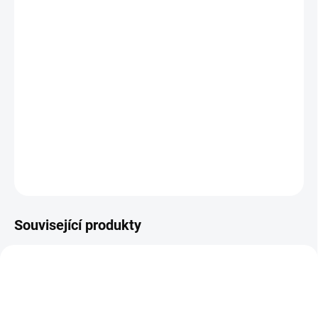
MOŽNOSTI
DORUČENÍ
−
+
Přidat do košíku
Staňte se čaroději, kteří pečují o malé draky! Kouzelná rodinná hra
plná krásných ilustrací a jednoduchých pravidel. || Od 8 let
DETAILNÍ INFORMACE
ZEPTAT SE
HLÍDACÍ PES
Související produkty
2. JAKOST