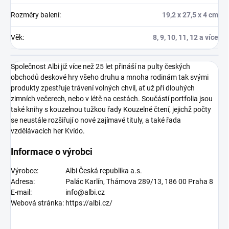
Rozměry balení
:
19,2 x 27,5 x 4 cm
Věk
:
8, 9, 10, 11, 12 a více
Společnost Albi již více než 25 let přináší na pulty českých
obchodů deskové hry všeho druhu a mnoha rodinám tak svými
produkty zpestřuje trávení volných chvil, ať už při dlouhých
zimních večerech, nebo v létě na cestách. Součástí portfolia jsou
také knihy s kouzelnou tužkou řady Kouzelné čtení, jejichž počty
se neustále rozšiřují o nové zajímavé tituly, a také řada
vzdělávacích her Kvído.
Informace o výrobci
Výrobce:
Albi Česká republika a.s.
Adresa:
Palác Karlín, Thámova 289/13, 186 00 Praha 8
E-mail:
info@albi.cz
Webová stránka:
https://albi.cz/