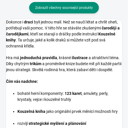
Zobrazit všechny související produkty
Dokonce i
draci
byli jednou malí. Než se naučí létat a chrlit oheň,
potřebují vaši pomoc. V této hře se stáváte zkušenými
čaroději a
čarodějkami
, kteří se starají o dráčky podle instrukcí
Kouzelné
knihy
. Ta určuje, jaké a kolik draků si můžete vzít pod svá
ochranná křídla.
Hra má
jednoduchá pravidla
, krásné
ilustrace
a atraktivní téma.
Díky chytrým
trikům
a proměnlivé knize budete mít při každé partii
jinou strategii. Skvělá rodinná hra, která zabaví děti i dospělé.
Čím vás nadchne:
bohaté herní komponenty:
123 karet
, amulety, perly,
krystaly, vejce i kouzelné truhly
Kouzelná kniha
jako originální prvek měnící možnosti hry
rozvíjí
strategické myšlení a plánování