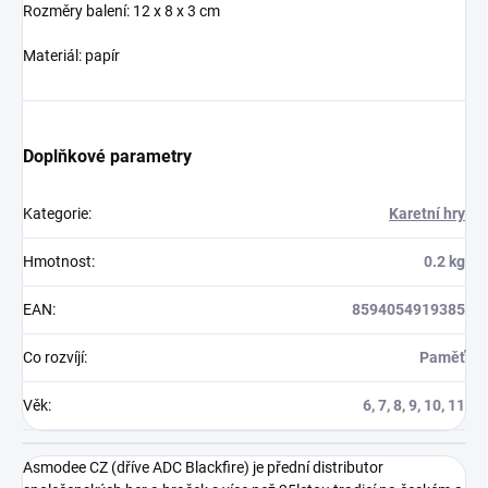
Rozměry balení: 12 x 8 x 3 cm
Materiál: papír
Doplňkové parametry
Kategorie
:
Karetní hry
Hmotnost
:
0.2 kg
EAN
:
8594054919385
Co rozvíjí
:
Paměť
Věk
:
6, 7, 8, 9, 10, 11
Asmodee CZ (dříve ADC Blackfire) je přední distributor