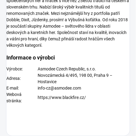
společenských her a hraček s více než 25letou tradicí na českém a
slovenském trhu. Nabízí široký výběr kvalitních titulů od
renomovaných značek. Mezi nejznámější hry z portfolia patří
Dobble, Dixit, Jízdenky, prosím! a Výbušná koťátka. Od roku 2018
je součástí skupiny Asmodee – světového lídra v oblasti
deskových a karetních her. Společnost staví na kvalitě, inovacích
a vášni pro hraní, díky čemuž přináší radost hráčům všech
věkových kategorií.
Informace o výrobci
Výrobce:
Asmodee Czech Republic, s.r.o.
Novozámecká 4/495, 198 00, Praha 9 –
Adresa:
Hostavice
E-mail:
info-cz@asmodee.com
Webová
https://www.blackfire.cz/
stránka: