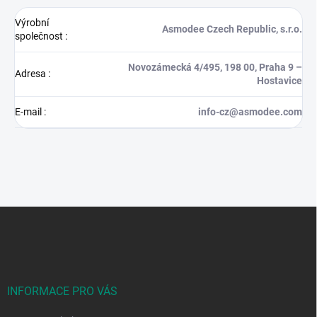
Výrobní
Asmodee Czech Republic, s.r.o.
společnost
:
Novozámecká 4/495, 198 00, Praha 9 –
Adresa
:
Hostavice
E-mail
:
info-cz@asmodee.com
Z
á
p
a
t
í
INFORMACE PRO VÁS