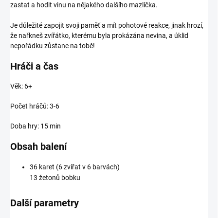
zastat a hodit vinu na nějakého dalšího mazlíčka.
Je důležité zapojit svoji paměť a mít pohotové reakce, jinak hrozí,
že nařkneš zvířátko, kterému byla prokázána nevina, a úklid
nepořádku zůstane na tobě!
Hráči a čas
Věk: 6+
Počet hráčů: 3-6
Doba hry: 15 min
Obsah balení
36 karet (6 zvířat v 6 barvách)
13 žetonů bobku
Další parametry