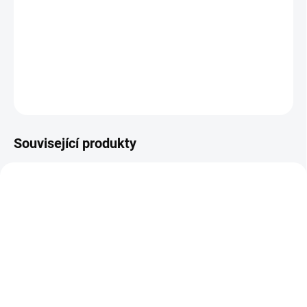
Zábavná karetní hra pro celou rodinu. Čí zvířátko tu nechalo
bobek? || Od 6 let
DETAILNÍ INFORMACE
ZEPTAT SE
HLÍDACÍ PES
Související produkty
NOVINKA
SKLADEM
SKLADEM
(1 KS)
(2 KS)