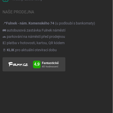
NAŠE PRODEJNA
📍
Fulnek - nám. Komenského 74
(u podloubí s bankomaty)
🚌 autobusová zastávka Fulnek náměstí
🚗 parkování na náměstí před prodejnou
💵 platba v hotovosti, kartou, QR kódem
🚪
KLIK
pro aktuální otevírací dobu