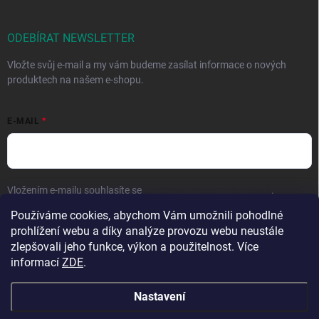
ODEBÍRAT NEWSLETTER
Vložte svůj e-mail a my vám budeme zasílat informace o nových
produktech na našem e-shopu.
E-MAIL
Vložením e-mailu souhlasíte se
zpracováním osobních údajů
.
Používáme cookies, abychom Vám umožnili pohodlné
Přihlásit se
prohlížení webu a díky analýze provozu webu neustále
zlepšovali jeho funkce, výkon a použitelnost. Více
informací
ZDE
.
Nastavení