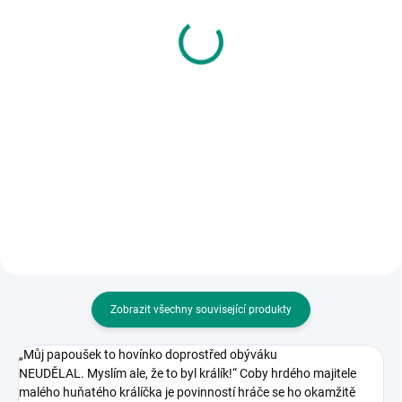
Delphine Huguet |
Pygmalino | První pomoc
Alergie - moje malá proč
599 Kč
123 Kč
Do košíku
Do košíku
Buďte připraveni zachránit život!
Naučte se první pomoc hrou,
KNIHA: Přívětivé knížečky, které
která baví i vzdělává. || Od 6 let
pravdivě odpovídají na otázky, jež
se dotýkají životů dětí.
Vypracováno s odbornými
radami pediatra. || Od 3 let
Zobrazit všechny související produkty
„Můj papoušek to hovínko doprostřed obýváku
NEUDĚLAL.
Myslím ale, že to byl králík!“ Coby hrdého majitele
malého huňatého králíčka je povinností hráče se ho okamžitě