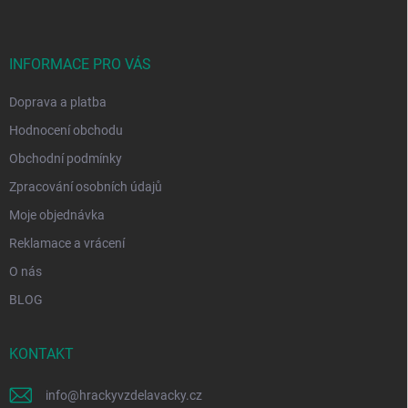
p
a
t
í
INFORMACE PRO VÁS
Doprava a platba
Hodnocení obchodu
Obchodní podmínky
Zpracování osobních údajů
Moje objednávka
Reklamace a vrácení
O nás
BLOG
KONTAKT
info
@
hrackyvzdelavacky.cz