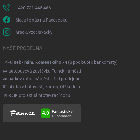
+420 731 445 486
Sledujte nás na Facebooku
hrackyvzdelavacky
NAŠE PRODEJNA
📍
Fulnek - nám. Komenského 74
(u podloubí s bankomaty)
🚌 autobusová zastávka Fulnek náměstí
🚗 parkování na náměstí před prodejnou
💵 platba v hotovosti, kartou, QR kódem
🚪
KLIK
pro aktuální otevírací dobu