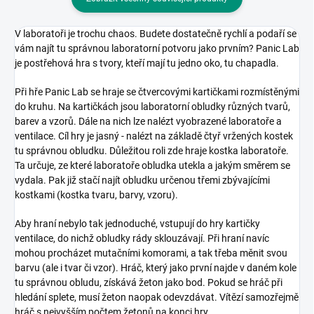
V laboratoři je trochu chaos. Budete dostatečně rychlí a podaří se
vám najít tu správnou laboratorní potvoru jako prvním? Panic Lab
je postřehová hra s tvory, kteří mají tu jedno oko, tu chapadla.
Při hře Panic Lab se hraje se čtvercovými kartičkami rozmístěnými
do kruhu. Na kartičkách jsou laboratorní obludky různých tvarů,
barev a vzorů. Dále na nich lze nalézt vyobrazené laboratoře a
ventilace. Cíl hry je jasný - nalézt na základě čtyř vržených kostek
tu správnou obludku. Důležitou roli zde hraje kostka laboratoře.
Ta určuje, ze které laboratoře obludka utekla a jakým směrem se
vydala. Pak již stačí najít obludku určenou třemi zbývajícími
kostkami (kostka tvaru, barvy, vzoru).
Aby hraní nebylo tak jednoduché, vstupují do hry kartičky
ventilace, do nichž obludky rády sklouzávají. Při hraní navíc
mohou procházet mutačními komorami, a tak třeba měnit svou
barvu (ale i tvar či vzor). Hráč, který jako první najde v daném kole
tu správnou obludu, získává žeton jako bod. Pokud se hráč při
hledání splete, musí žeton naopak odevzdávat. Vítězí samozřejmě
hráč s nejvyšším počtem žetonů na konci hry.