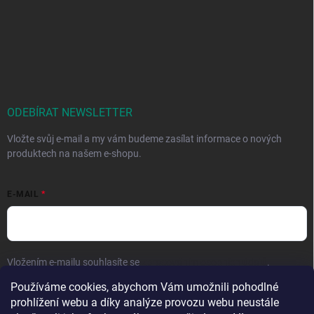
ODEBÍRAT NEWSLETTER
Vložte svůj e-mail a my vám budeme zasílat informace o nových
produktech na našem e-shopu.
E-MAIL
Vložením e-mailu souhlasíte se
zpracováním osobních údajů
.
Používáme cookies, abychom Vám umožnili pohodlné
Přihlásit se
prohlížení webu a díky analýze provozu webu neustále