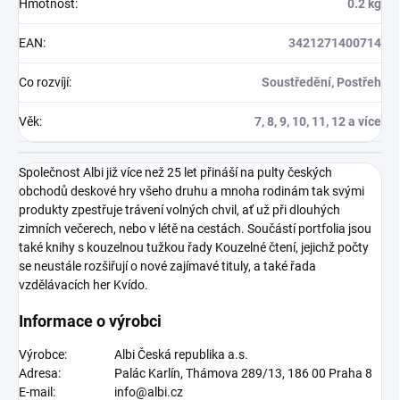
Hmotnost
:
0.2 kg
EAN
:
3421271400714
Co rozvíjí
:
Soustředění, Postřeh
Věk
:
7, 8, 9, 10, 11, 12 a více
Společnost Albi již více než 25 let přináší na pulty českých
obchodů deskové hry všeho druhu a mnoha rodinám tak svými
produkty zpestřuje trávení volných chvil, ať už při dlouhých
zimních večerech, nebo v létě na cestách. Součástí portfolia jsou
také knihy s kouzelnou tužkou řady Kouzelné čtení, jejichž počty
se neustále rozšiřují o nové zajímavé tituly, a také řada
vzdělávacích her Kvído.
Informace o výrobci
Výrobce:
Albi Česká republika a.s.
Adresa:
Palác Karlín, Thámova 289/13, 186 00 Praha 8
E-mail:
info@albi.cz