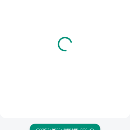
SKLADEM
MOMENTÁLNĚ NEDOSTUPNÉ
(2 KS)
Betexa | Chytrý provázek
Granna | Zlatá rybka
- MOJE PRVNÍ KVÍZY
299 Kč
165 Kč
Do košíku
Detail
Hra plná emocí, která rozvíjí
Víš, co k čemu patří? Víš, jaké
dětskou vnímavost, trénuje
nářadí použiješ k jaké součástce?
paměť a pozornost a učí
Hledej odpovědi na 48 otázek – a
kreativnímu myšlení. || Od 3 let
správnost odpovědi si sám
zkontroluj. || Od 3 let
Zobrazit všechny související produkty