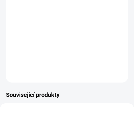
MOŽNOSTI
DORUČENÍ
−
+
Přidat do košíku
Trénujte postřeh a najděte správnou příšerku dříve než ostatní.
Hra je vhodná i na cesty. || Věk 7+
DETAILNÍ INFORMACE
ZEPTAT SE
HLÍDACÍ PES
Související produkty
VYROBENO V ČR