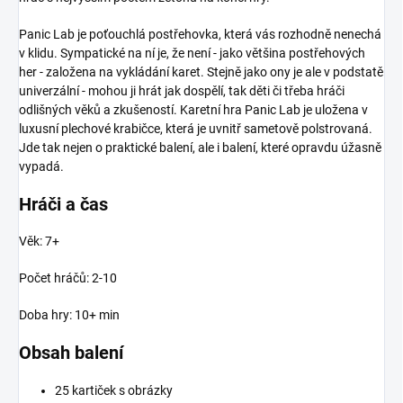
Panic Lab je poťouchlá postřehovka, která vás rozhodně nenechá
v klidu. Sympatické na ní je, že není - jako většina postřehových
her - založena na vykládání karet. Stejně jako ony je ale v podstatě
univerzální - mohou ji hrát jak dospělí, tak děti či třeba hráči
odlišných věků a zkušeností. Karetní hra Panic Lab je uložena v
luxusní plechové krabičce, která je uvnitř sametově polstrovaná.
Jde tak nejen o praktické balení, ale i balení, které opravdu úžasně
vypadá.
Hráči a čas
Věk: 7+
Počet hráčů: 2-10
Doba hry: 10+ min
Obsah balení
25 kartiček s obrázky