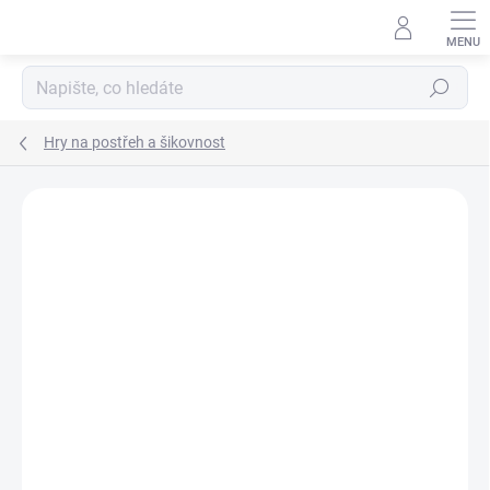
Přejít
na
obsah
Hledat
Hry na postřeh a šikovnost
Podrobnosti hodnocení
Neohodnoceno
ZNAČKA:
ALBI