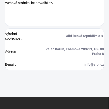
Webová stránka:
https://albi.cz/
Výrobní
Albi Česká republika a.s.
společnost
:
Palác Karlín, Thámova 289/13, 186 00
Adresa
:
Praha 8
E-mail
:
info@albi.cz
Z
á