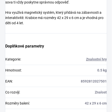
sova ti vždy poskytne správnou odpověď.
Hra využívá magnetický systém, který přidává na zábavnosti a
interaktivitě. Krabice má rozměry 42 x 29 x 6 cm a je vhodná pro
děti od 4 let.
Doplňkové parametry
Kategorie
:
Znalostní hry
Hmotnost
:
0.5 kg
EAN
:
8592812027501
Co rozvíjí
:
Znalost
Rozměry balení
:
42 x 29 x 6 cm