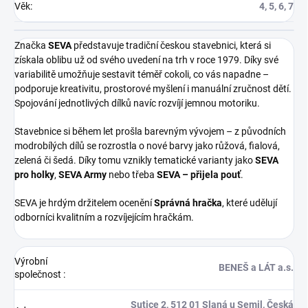
Věk
:
4, 5, 6, 7
Značka
SEVA
představuje tradiční českou stavebnici, která si
získala oblibu už od svého uvedení na trh v roce 1979. Díky své
variabilitě umožňuje sestavit téměř cokoli, co vás napadne –
podporuje kreativitu, prostorové myšlení i manuální zručnost dětí.
Spojování jednotlivých dílků navíc rozvíjí jemnou motoriku.
Stavebnice si během let prošla barevným vývojem – z původních
modrobílých dílů se rozrostla o nové barvy jako růžová, fialová,
zelená či šedá. Díky tomu vznikly tematické varianty jako
SEVA
pro holky
,
SEVA Army
nebo třeba
SEVA – přijela pouť
.
SEVA je hrdým držitelem ocenění
Správná hračka
, které udělují
odborníci kvalitním a rozvíjejícím hračkám.
Výrobní
BENEŠ a LÁT a.s.
společnost
:
Sutice 2, 512 01 Slaná u Semil, Česká