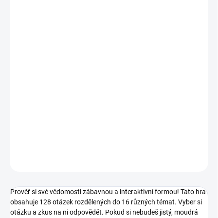
MŮŽEME
DORUČIT DO:
11.8.2026
MOŽNOSTI
DORUČENÍ
−
+
Přidat do košíku
Prověř si své vědomosti zábavnou a interaktivní formou! Pokud si
nebudeš jistý, moudrá sova ti vždy poskytne správnou odpověď. ||
Od 4 let
DETAILNÍ INFORMACE
ZEPTAT SE
HLÍDACÍ PES
Prověř si své vědomosti zábavnou a interaktivní formou! Tato hra
obsahuje 128 otázek rozdělených do 16 různých témat. Vyber si
otázku a zkus na ni odpovědět. Pokud si nebudeš jistý, moudrá