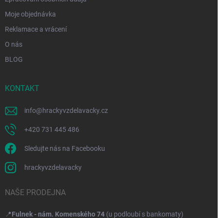
Moje objednávka
Reklamace a vrácení
O nás
BLOG
KONTAKT
info
@
hrackyvzdelavacky.cz
+420 731 445 486
Sledujte nás na Facebooku
hrackyvzdelavacky
NAŠE PRODEJNA
📍
Fulnek - nám. Komenského 74
(u podloubí s bankomaty)