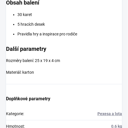
Obsah balení
30 karet
5 hracích desek
Pravidla hry a inspirace pro rodiče
Další parametry
Rozměry balení: 25 x 19 x 4 cm
Materiál: karton
Doplňkové parametry
Kategorie
:
Pexesa a lota
Hmotnost
:
0.6 kg