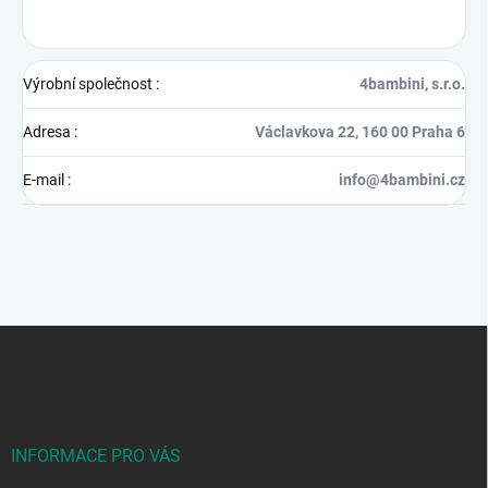
Výrobní společnost
:
4bambini, s.r.o.
Adresa
:
Václavkova 22, 160 00 Praha 6
E-mail
:
info@4bambini.cz
Z
á
p
a
t
í
INFORMACE PRO VÁS