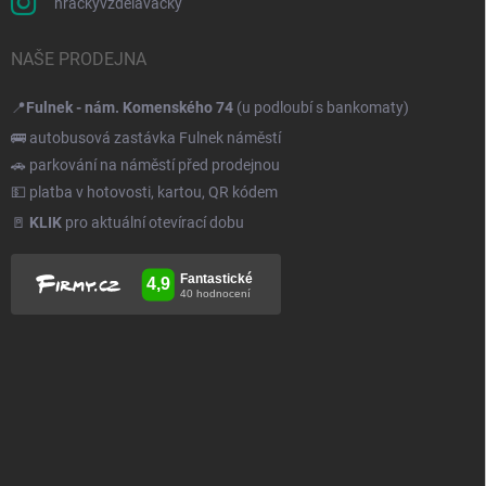
hrackyvzdelavacky
NAŠE PRODEJNA
📍
Fulnek - nám. Komenského 74
(u podloubí s bankomaty)
🚌 autobusová zastávka Fulnek náměstí
🚗 parkování na náměstí před prodejnou
💵 platba v hotovosti, kartou, QR kódem
🚪
KLIK
pro aktuální otevírací dobu