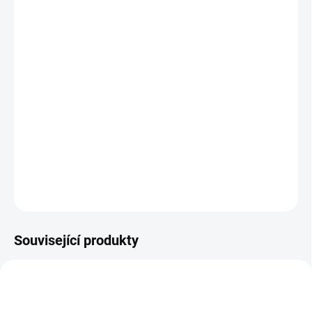
11.8.2026
MOŽNOSTI
DORUČENÍ
−
+
Přidat do košíku
Společenská hra o etiketě pro děti včetně chování s moderními
technologiemi. || Věk 3+
DETAILNÍ INFORMACE
ZEPTAT SE
HLÍDACÍ PES
Související produkty
VYROBENO V ČR
NAŠE FOTKY
NAŠE FOTKY