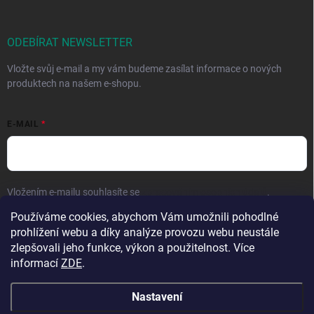
ODEBÍRAT NEWSLETTER
Vložte svůj e-mail a my vám budeme zasílat informace o nových
produktech na našem e-shopu.
E-MAIL
Vložením e-mailu souhlasíte se
zpracováním osobních údajů
.
Používáme cookies, abychom Vám umožnili pohodlné
Přihlásit se
prohlížení webu a díky analýze provozu webu neustále
zlepšovali jeho funkce, výkon a použitelnost. Více
informací
ZDE
.
Nastavení