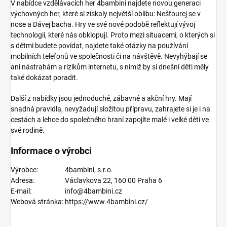
V nabídce vzdělávacích her 4bambini najdete novou generaci
výchovných her, které si získaly největší oblibu: Nešťourej se v
nose a Dávej bacha. Hry ve své nové podobě reflektují vývoj
technologií, které nás obklopují. Proto mezi situacemi, o kterých si
s dětmi budete povídat, najdete také otázky na používání
mobilních telefonů ve společnosti či na návštěvě. Nevyhýbají se
ani nástrahám a rizikům internetu, s nimiž by si dnešní děti měly
také dokázat poradit.
Další z nabídky jsou jednoduché, zábavné a akční hry. Mají
snadná pravidla, nevyžadují složitou přípravu, zahrajete si je i na
cestách a lehce do společného hraní zapojíte malé i velké děti ve
své rodině.
Informace o výrobci
Výrobce:
4bambini, s.r.o.
Adresa:
Václavkova 22, 160 00 Praha 6
E-mail:
info@4bambini.cz
Webová stránka:
https://www.4bambini.cz/