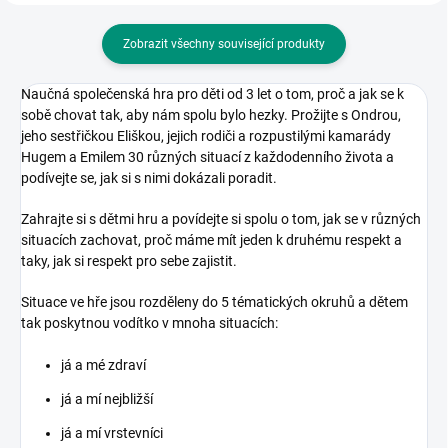
Zobrazit všechny související produkty
Naučná společenská hra pro děti od 3 let o tom, proč a jak se k
sobě chovat tak, aby nám spolu bylo hezky. Prožijte s Ondrou,
jeho sestřičkou Eliškou, jejich rodiči a rozpustilými kamarády
Hugem a Emilem 30 různých situací z každodenního života a
podívejte se, jak si s nimi dokázali poradit.
Zahrajte si s dětmi hru a povídejte si spolu o tom, jak se v různých
situacích zachovat, proč máme mít jeden k druhému respekt a
taky, jak si respekt pro sebe zajistit.
Situace ve hře jsou rozděleny do 5 tématických okruhů a dětem
tak poskytnou vodítko v mnoha situacích:
já a mé zdraví
já a mí nejbližší
já a mí vrstevníci