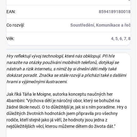
EAN
:
8594189180018
Co rozvíjí
:
Soustředění, Komunikace a řeč
Věk
:
4, 5, 6, 7, 8
Hry reflektují vývoj technologií, které nás obklopují. Při hře
narazíte na otázky používání mobilních telefonů, dotýkají se
nástrah a rizik internetu, s nimiž by si dnešní děti měly také
dokázat poradit. Značka se stále rozvíjí a přichází také s dalšími
hrami s výjimečnými ilustracemi.
Jak říká Táňa le Moigne, autorka konceptu naučných her
4bambini: "Výchova dětí je náročný obor, který se bohužel na
žádné škole neučí. O to důležitější je, jak si s ním poradíme. Hry o
důležitých životních hodnotách jsem připravila pro všechny
rodiče, kteří stejně jako já věří, že hodnoty jsou jedna z
nejdůležitějších věcí, kterou můžeme dětem do života dát."