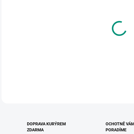
cena
MŮŽ
DO:
12.
MOŽ
Zába
mích
DETA
DOPRAVA KURÝREM
OCHOTNĚ VÁ
ZDARMA
PORADÍME