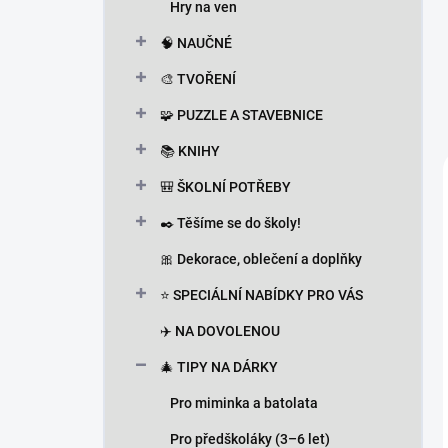
Hry na ven
🧠 NAUČNÉ
🎨 TVOŘENÍ
🧩 PUZZLE A STAVEBNICE
📚 KNIHY
🎒 ŠKOLNÍ POTŘEBY
✒️ Těšíme se do školy!
🎀 Dekorace, oblečení a doplňky
⭐ SPECIÁLNÍ NABÍDKY PRO VÁS
✈️ NA DOVOLENOU
🎄 TIPY NA DÁRKY
Pro miminka a batolata
Pro předškoláky (3–6 let)