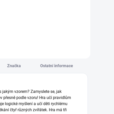
Do košíku
Do košíku
čítejte a odčítejte
Vzdělávací lototrio -
paměti do 20,
didaktická hra
uďte chytří a
v mnoha herních
nímaví a
variantách pro
asbírejte jako
celou rodinu
rvní pirátské
vytvořená
oklady. || Od 4 let
z úžasných
fotografií. || Věk 3+
Značka
Ostatní informace
s jakým vzorem? Zamyslete se, jak
ěv přesně podle vzoru! Hra učí pravidlům
je logické myšlení a učí děti rychlému
kání čtyř různých zvířátek. Hra má tři