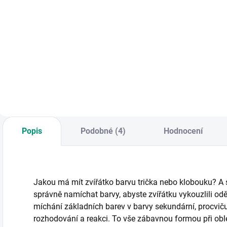
Do košíku
Do košíku
Bezpečně pěšky, na
Velká společenská
S
kole i autem. Velká
hra s přírodní
z
sada
tématikou a
b
společenských her
krásnými
v
v celkem 20 herních
ilustracemi českého
n
variantách, které
lesa. || Od 5 let
p
zábavnou formou
p
učí pravidlům
dopravy. || Od 4 let
Popis
Podobné (4)
Hodnocení
Jakou má mít zvířátko barvu trička nebo klobouku? A 
správně namíchat barvy, abyste zvířátku vykouzlili od
míchání základních barev v barvy sekundární, procviču
rozhodování a reakci. To vše zábavnou formou při oblé