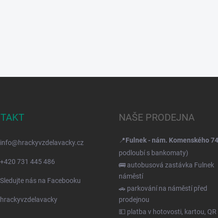
TAKT
NAŠE PRODEJNA
📍
Fulnek - nám. Komenského 7
info
@
hrackyvzdelavacky.cz
podloubí s bankomaty)
+420 731 445 486
🚌 autobusová zastávka Fulnek
náměstí
Sledujte nás na Facebooku
🚗 parkování na náměstí před
hrackyvzdelavacky
prodejnou
💵 platba v hotovosti, kartou, QR