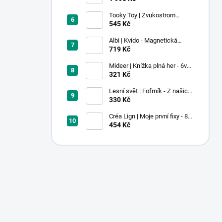
Tooky Toy | Zvukostrom
Pastel
545 Kč
Albi | Kvído - Magnetická
zvířátka: Farma
719 Kč
Mideer | Knížka plná her - 6v1 -
Dobrodružství v muzeu
321 Kč
Lesní svět | Fofrník - Z našich
lesů
330 Kč
Créa Lign | Moje první fixy - 8
ks
454 Kč