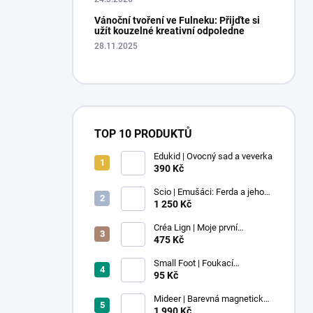
Vánoční tvoření ve Fulneku: Přijďte si
užít kouzelné kreativní odpoledne
28.11.2025
TOP 10 PRODUKTŮ
Edukid | Ovocný sad a veverka
390 Kč
Scio | Emušáci: Ferda a jeho
mouchy (1. díl)
1 250 Kč
Créa Lign | Moje první
voskovky - 9 ks
475 Kč
Small Foot | Foukací
lokomotiva s balonkem 1 ks
95 Kč
Mideer | Barevná magnetická
stavebnice - 100 ks
1 990 Kč