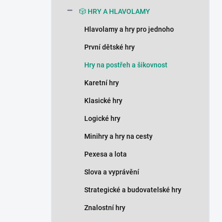
n
🎲 HRY A HLAVOLAMY
í
p
Hlavolamy a hry pro jednoho
a
n
První dětské hry
e
Hry na postřeh a šikovnost
l
Karetní hry
Klasické hry
Logické hry
Minihry a hry na cesty
Pexesa a lota
Slova a vyprávění
Strategické a budovatelské hry
Znalostní hry