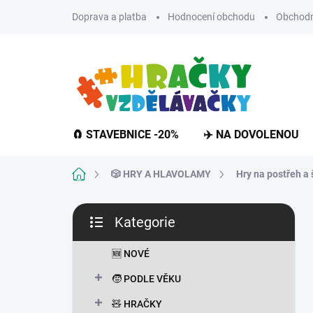
Přejít
Doprava a platba
Hodnocení obchodu
Obchodn
na
obsah
🧲 STAVEBNICE -20%
✈️ NA DOVOLENOU
Domů
🎲 HRY A HLAVOLAMY
Hry na postřeh a 
P
Kategorie
o
Přeskočit
s
kategorie
t
🆕 NOVÉ
r
🧒 PODLE VĚKU
a
n
🧸 HRAČKY