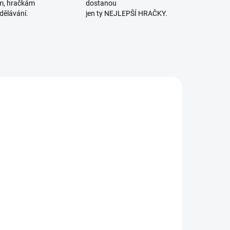
m, hračkám
dostanou
dělávání.
jen ty NEJLEPŠÍ HRAČKY.
E 🚨
POSLEDNÍ KUSY
LEDNÍ KUSY
VYROBENO V ČR
SKLADEM
SKLADEM
(1 KS)
(2 KS)
aptain Smart
Betexa |
 Počítání s
LOTOTRIO
iráty - hra se
Zvířata v ZOO
čítáním a
2
404 Kč
239 Kč
dčítáním