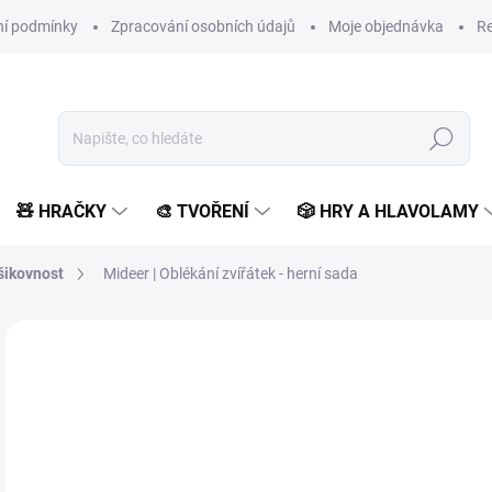
í podmínky
Zpracování osobních údajů
Moje objednávka
Re
Hledat
🧸 HRAČKY
🎨 TVOŘENÍ
🎲 HRY A HLAVOLAMY
šikovnost
Mideer | Oblékání zvířátek - herní sada
Neohodnoceno
Podrobnosti hodnocení
ZNAČKA:
MIDEER
NAŠE FOTKY
6
528
Měr
SK