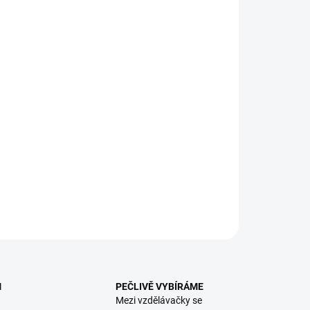
:
EME DORUČIT
8.2026
NOSTI DORUČENÍ
−
+
Přidat do košíku
vná hra pracující se vzory a základními barvami a jejich
áním. || Od 5 let
ILNÍ INFORMACE
ZEPTAT SE
HLÍDACÍ PES
M
PEČLIVĚ VYBÍRÁME
Mezi vzdělávačky se