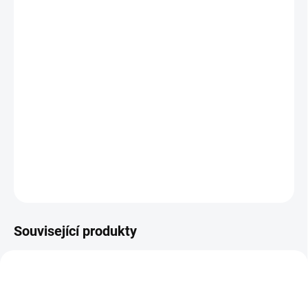
12.8.2026
MOŽNOSTI
DORUČENÍ
−
+
Přidat do košíku
Nejprve si z různých dílků sestavte svůj hudební nástroj a pak si na
něj s radostí zahrajte. || Od 2 let
DETAILNÍ INFORMACE
ZEPTAT SE
HLÍDACÍ PES
Související produkty
AKCE 🚨
POSLEDNÍ KUSY