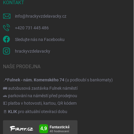
KONTAKT
info
@
hrackyvzdelavacky.cz
+420 731 445 486
Sledujte nás na Facebooku
hrackyvzdelavacky
NAŠE PRODEJNA
📍
Fulnek - nám. Komenského 74
(u podloubí s bankomaty)
🚌 autobusová zastávka Fulnek náměstí
🚗 parkování na náměstí před prodejnou
💵 platba v hotovosti, kartou, QR kódem
🚪
KLIK
pro aktuální otevírací dobu