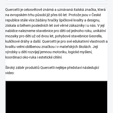
Quercetti je celosvětově známá a uznávaná italská značka, která
na evropském trhu působí již přes 60 let. Protože jsou v České
republice stále více žádány hračky špičkové kvality a designu,
získala si během posledních let své věrné zákazníky i u nás. V její
nabídce nalezneme stavebnice pro děti od jednoho roku, unikátní
mozaiky pro děti už od dvou let, pohybové stavebnice Georella,
kuličkové dráhy a další. Quercetti je pro své edukativní vlastnosti a
kvalitu velmi oblíbenou značkou i v mateřských školách. Její
výrobky u dětí rozvíjejí jemnou motoriku, logické myšlení,
koordinaci oko-ruka i estetické cítění.
Široký záběr produktů Quercetti nejlépe představí následující
video: