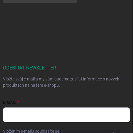
ODEBÍRAT NEWSLETTER
Vložte svůj e-mail a my vám budeme zasílat informace o nových
produktech na našem e-shopu.
E-MAIL
Vložením e-mailu souhlasíte se
zpracováním osobních údajů
.