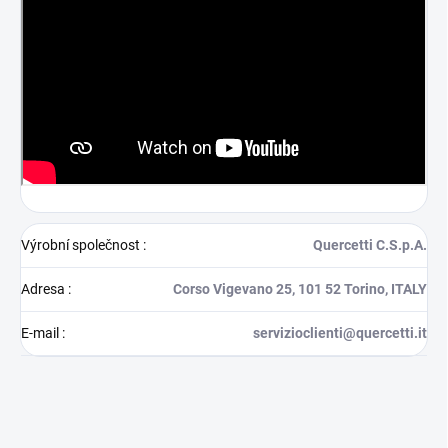
Výrobní společnost
:
Quercetti C.S.p.A.
Adresa
:
Corso Vigevano 25, 101 52 Torino, ITALY
E-mail
:
servizioclienti@quercetti.it