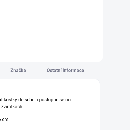
Do košíku
ví.....Vyšívací sada
v kufříku obsahuje
ystavěte si vlastní
karty se vzory. || Od
lán města, doplňte
4 let
načky a projíždějte
licemi, jak se vám
líbí. || Od 2 let
Značka
Ostatní informace
dat kostky do sebe a postupně se učí
h zvířátkách.
6 cm!