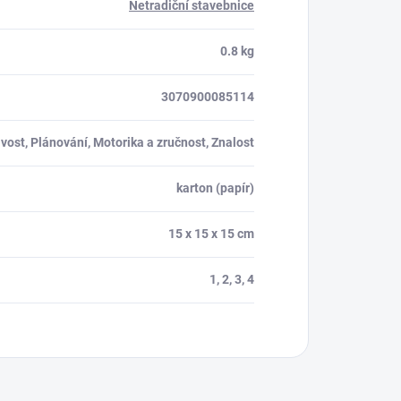
Netradiční stavebnice
0.8 kg
3070900085114
vost, Plánování, Motorika a zručnost, Znalost
karton (papír)
15 x 15 x 15 cm
1, 2, 3, 4