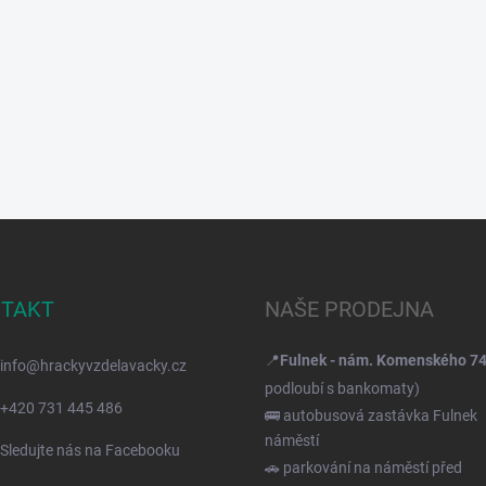
TAKT
NAŠE PRODEJNA
📍
Fulnek - nám. Komenského 7
info
@
hrackyvzdelavacky.cz
podloubí s bankomaty)
+420 731 445 486
🚌 autobusová zastávka Fulnek
náměstí
Sledujte nás na Facebooku
🚗 parkování na náměstí před