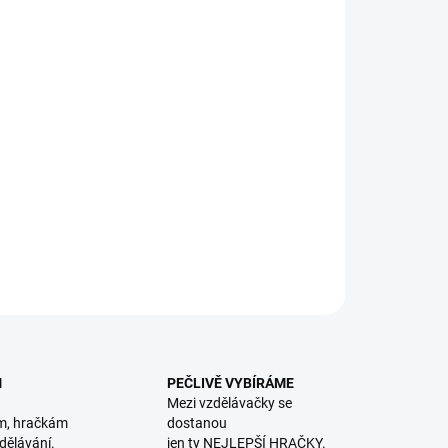
8.2026
NOSTI DORUČENÍ
−
+
Přidat do košíku
bená krabičková věž s ilustracemi zvířecích maminek a jejich
at pro rozvoj jemné motoriky. || Od 1 roku
ILNÍ INFORMACE
ZEPTAT SE
HLÍDACÍ PES
M
PEČLIVĚ VYBÍRÁME
Mezi vzdělávačky se
m, hračkám
dostanou
dělávání.
jen ty NEJLEPŠÍ HRAČKY.