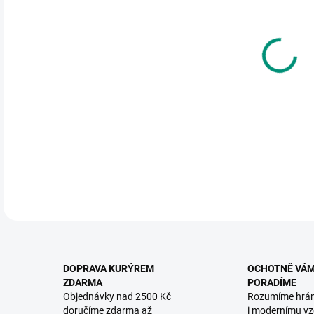
DO:
12.
MOŽ
Oblí
mláď
DETA
DOPRAVA KURÝREM
OCHOTNĚ VÁ
ZDARMA
PORADÍME
Objednávky nad 2500 Kč
Rozumíme hrá
doručíme zdarma až
i modernímu vz