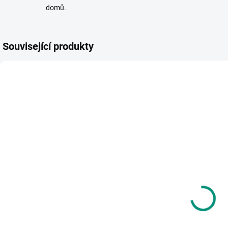
domů.
Související produkty
SKLADEM
SKLADEM
(1 KS)
(>2 KS)
Quercetti |
Quercetti |
D
Georello
Saxoflute
Kaleido Gears
199 Kč
p
599 Kč
Do košíku
Do košíku