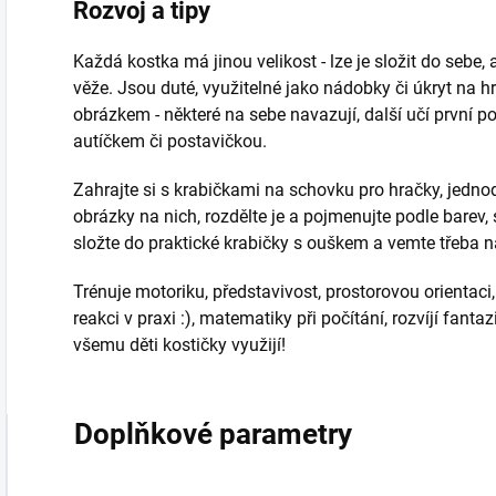
Rozvoj a tipy
Každá kostka má jinou velikost - lze je složit do sebe
věže. Jsou duté, využitelné jako nádobky či úkryt na 
obrázkem - některé na sebe navazují, další učí první p
autíčkem či postavičkou.
Zahrajte si s krabičkami na schovku pro hračky, jednod
obrázky na nich, rozdělte je a pojmenujte podle barev, s
složte do praktické krabičky s ouškem a vemte třeba na
Trénuje motoriku, představivost, prostorovou orientaci,
reakci v praxi :), matematiky při počítání, rozvíjí fant
všemu děti kostičky využijí!
Doplňkové parametry