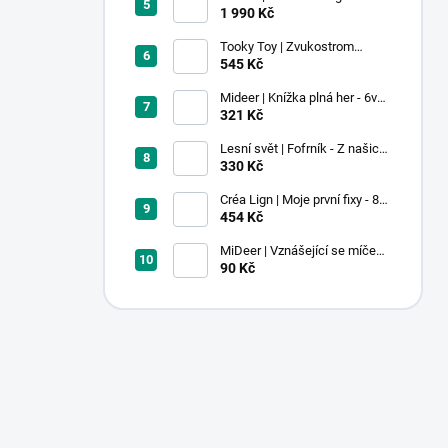
stavebnice - 100 ks
1 990 Kč
Tooky Toy | Zvukostrom
Pastel
545 Kč
Mideer | Knížka plná her - 6v1 -
Dobrodružství v muzeu
321 Kč
Lesní svět | Fofrník - Z našich
lesů
330 Kč
Créa Lign | Moje první fixy - 8
ks
454 Kč
MiDeer | Vznášející se míček -
červený
90 Kč