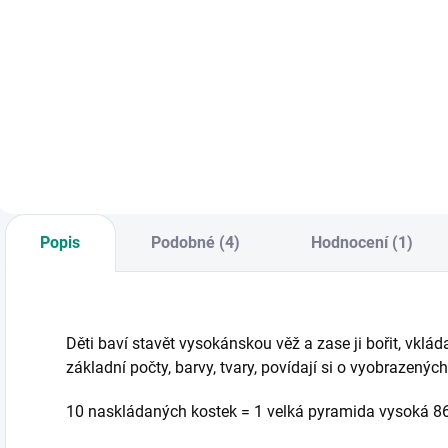
Nejprve si z
různých dílků
Je tu výzva pro
V
sestavte svůj
všechny malé
p
hudební nástroj a
konstruktéry!
z
pak si na něj s
Poskládejte
u
radostí zahrajte. ||
ozubená kola na
z
Od 2 let
desku a pomocí
kličky je dejte do
pohybu. || Od 3 let
Popis
Podobné (4)
Hodnocení (1)
Děti baví stavět vysokánskou věž a zase ji bořit, vklá
základní počty, barvy, tvary, povídají si o vyobrazenýc
10 naskládaných kostek = 1 velká pyramida vysoká 8