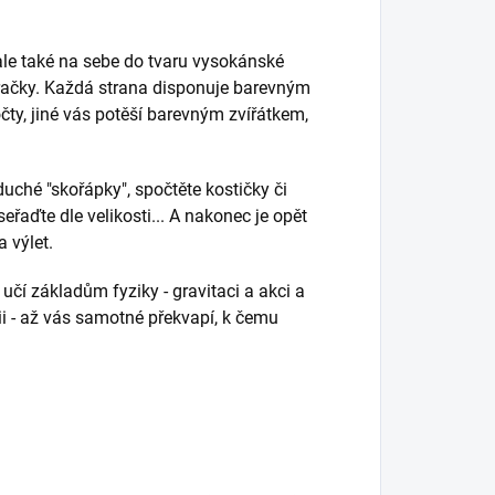
, ale také na sebe do tvaru vysokánské
hračky. Každá strana disponuje barevným
očty, jiné vás potěší barevným zvířátkem,
uché "skořápky", spočtěte kostičky či
eřaďte dle velikosti... A nakonec je opět
 výlet.
 učí základům fyziky - gravitaci a akci a
azii - až vás samotné překvapí, k čemu