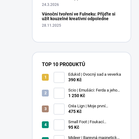
24.3.2026
Vánoční tvoření ve Fulneku: Přijďte si
užít kouzelné kreativní odpoledne
28.11.2025
TOP 10 PRODUKTŮ
Edukid | Ovocný sad a veverka
390 Kč
Scio | Emušáci: Ferda a jeho
mouchy (1. díl)
1 250 Kč
Créa Lign | Moje první
voskovky - 9 ks
475 Kč
Small Foot | Foukací
lokomotiva s balonkem 1 ks
95 Kč
Mideer | Barevná magnetická