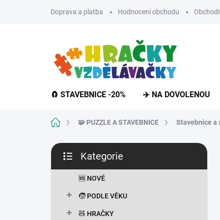
Přejít
Doprava a platba
Hodnocení obchodu
Obchodn
na
obsah
🧲 STAVEBNICE -20%
✈️ NA DOVOLENOU
Domů
🧩 PUZZLE A STAVEBNICE
Stavebnice a 
P
Kategorie
o
Přeskočit
s
kategorie
t
🆕 NOVÉ
r
🧒 PODLE VĚKU
a
n
🧸 HRAČKY