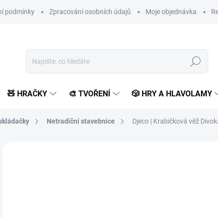
í podmínky
Zpracování osobních údajů
Moje objednávka
Re
Hledat
🧸 HRAČKY
🎨 TVOŘENÍ
🎲 HRY A HLAVOLAMY
skládačky
Netradiční stavebnice
Djeco | Krabičková věž Divok
1 hodnocení
Podrobnosti hodnocení
ZNAČKA:
DJECO
4
372
Měr
SK
cena
MŮŽ