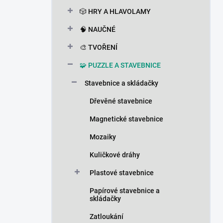
n
🎲 HRY A HLAVOLAMY
í
p
🧠 NAUČNÉ
a
n
🎨 TVOŘENÍ
e
🧩 PUZZLE A STAVEBNICE
l
Stavebnice a skládačky
Dřevěné stavebnice
Magnetické stavebnice
Mozaiky
Kuličkové dráhy
Plastové stavebnice
Papírové stavebnice a
skládačky
Zatloukání