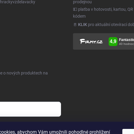
hrackyvzdelavacky
prodejnou
💵 platba v hotovosti, kartou, QR
kódem
🚪
KLIK
pro aktuální otevírací do
ce o nových produktech na
h údajů
.
ookies, abychom Vám umožnili pohodlné prohlížení