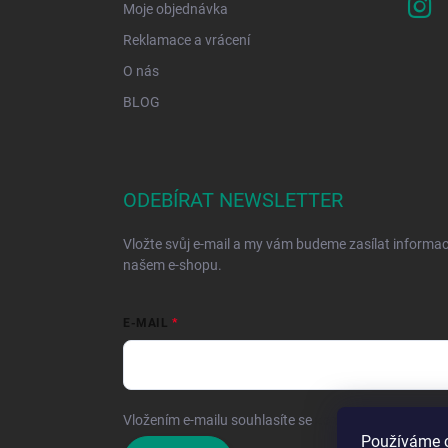
Moje objednávka
Reklamace a vrácení
O nás
BLOG
ODEBÍRAT NEWSLETTER
Vložte svůj e-mail a my vám budeme zasílat informa
našem e-shopu.
E-MAIL
Vložením e-mailu souhlasíte se
zpracováním osobníc
Používáme c