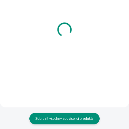
SKLADEM
SKLADEM
(1 KS)
(>2 KS)
Quercetti | Fantacolor
Scio | Emušáci: Ferda a
Junior Basic
jeho mouchy (1. díl)
445 Kč
1 250 Kč
Do košíku
Do košíku
Hledáte mozaiku pro vaše
Pracujte s emoční inteligencí dětí
batolátko? Tato povedená
již od mala - porozumíte emocím
mozaika s hrací deskou na
a naučíte se je krotit i přijímat
nožkách a obrázky na vzorových
jakou svou součást. || Od 4 let
kartách je ta pravá! || Od 2 let
Zobrazit všechny související produkty