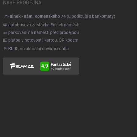
NAŠE PRODEJNA
📍
Fulnek - nám. Komenského 74
(u podloubí s bankomaty)
🚌 autobusová zastávka Fulnek náměstí
🚗 parkování na náměstí před prodejnou
💵 platba v hotovosti, kartou, QR kódem
🚪
KLIK
pro aktuální otevírací dobu