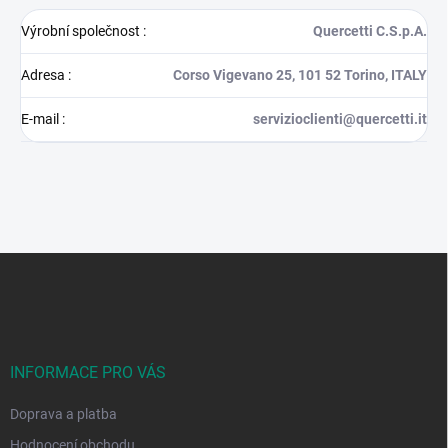
Výrobní společnost
:
Quercetti C.S.p.A.
Adresa
:
Corso Vigevano 25, 101 52 Torino, ITALY
E-mail
:
servizioclienti@quercetti.it
Z
á
p
a
t
í
INFORMACE PRO VÁS
Doprava a platba
Hodnocení obchodu