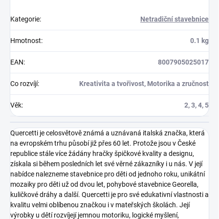
Kategorie
:
Netradiční stavebnice
Hmotnost
:
0.1 kg
EAN
:
8007905025017
Co rozvíjí
:
Kreativita a tvořivost, Motorika a zručnost
Věk
:
2, 3, 4, 5
Quercetti je celosvětově známá a uznávaná italská značka, která
na evropském trhu působí již přes 60 let. Protože jsou v České
republice stále více žádány hračky špičkové kvality a designu,
získala si během posledních let své věrné zákazníky i u nás. V její
nabídce nalezneme stavebnice pro děti od jednoho roku, unikátní
mozaiky pro děti už od dvou let, pohybové stavebnice Georella,
kuličkové dráhy a další. Quercetti je pro své edukativní vlastnosti a
kvalitu velmi oblíbenou značkou i v mateřských školách. Její
výrobky u dětí rozvíjejí jemnou motoriku, logické myšlení,