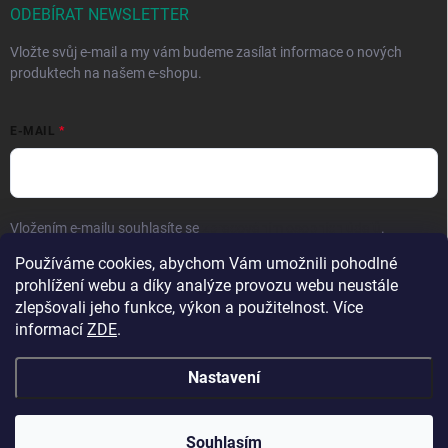
ODEBÍRAT NEWSLETTER
Vložte svůj e-mail a my vám budeme zasílat informace o nových
produktech na našem e-shopu.
E-MAIL
Vložením e-mailu souhlasíte se
zpracováním osobních údajů
.
Používáme cookies, abychom Vám umožnili pohodlné
Přihlásit se
prohlížení webu a díky analýze provozu webu neustále
zlepšovali jeho funkce, výkon a použitelnost. Více
informací
ZDE
.
Nastavení
Copyright 2026
Hračky vzdělávačky
. Všechna práva vyhrazena.
Upravit
nastavení cookies
Přejeme krásné prázdniny! 🧡 | Vaše objednávky
Souhlasím