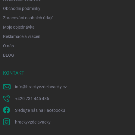
Obchodní podmínky
Zpracování osobních údajů
Moje objednávka
Reklamace a vrácení
O nás
BLOG
KONTAKT
info
@
hrackyvzdelavacky.cz
+420 731 445 486
Sledujte nás na Facebooku
hrackyvzdelavacky