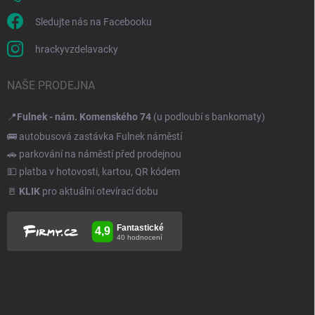
Sledujte nás na Facebooku
hrackyvzdelavacky
NAŠE PRODEJNA
📍
Fulnek - nám. Komenského 74
(u podloubí s bankomaty)
🚌 autobusová zastávka Fulnek náměstí
🚗 parkování na náměstí před prodejnou
💵 platba v hotovosti, kartou, QR kódem
🚪
KLIK
pro aktuální otevírací dobu