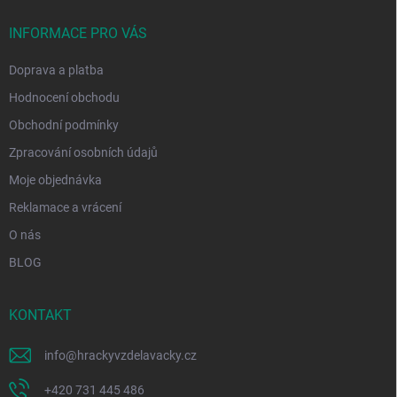
t
í
INFORMACE PRO VÁS
Doprava a platba
Hodnocení obchodu
Obchodní podmínky
Zpracování osobních údajů
Moje objednávka
Reklamace a vrácení
O nás
BLOG
KONTAKT
info
@
hrackyvzdelavacky.cz
+420 731 445 486