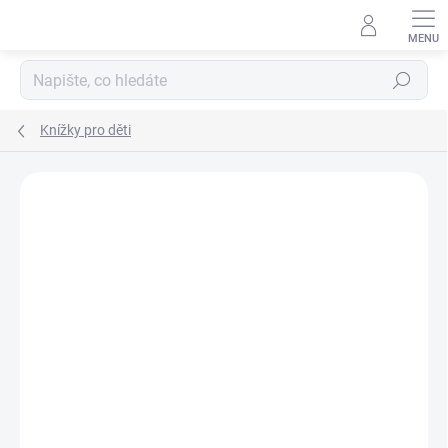
Přejít
na
obsah
Hledat
Knížky pro děti
Podrobnosti hodnocení
Neohodnoceno
ZNAČKA:
SVOJTKA & CO.