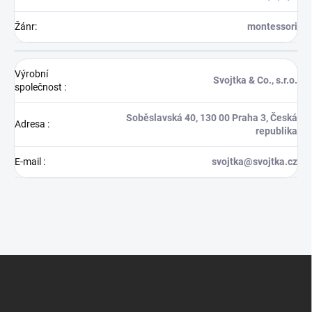
Žánr
:
montessori
Výrobní
Svojtka & Co., s.r.o.
společnost
:
Soběslavská 40, 130 00 Praha 3, Česká
Adresa
:
republika
E-mail
:
svojtka@svojtka.cz
Z
á
p
a