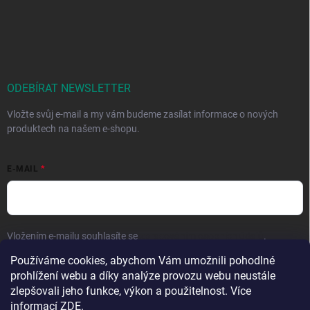
ODEBÍRAT NEWSLETTER
Vložte svůj e-mail a my vám budeme zasílat informace o nových
produktech na našem e-shopu.
E-MAIL
Vložením e-mailu souhlasíte se
zpracováním osobních údajů
.
Používáme cookies, abychom Vám umožnili pohodlné
Přihlásit se
prohlížení webu a díky analýze provozu webu neustále
zlepšovali jeho funkce, výkon a použitelnost. Více
informací
ZDE
.