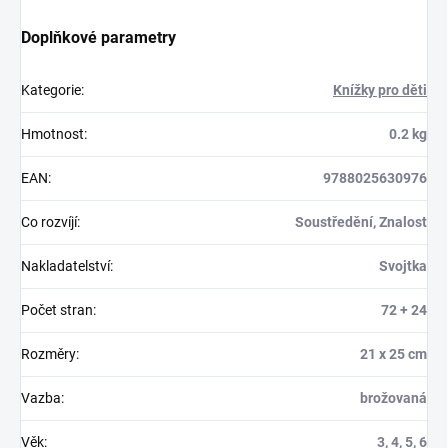
Doplňkové parametry
Kategorie
:
Knížky pro děti
Hmotnost
:
0.2 kg
EAN
:
9788025630976
Co rozvíjí
:
Soustředění, Znalost
Nakladatelství
:
Svojtka
Počet stran
:
72 + 24
Rozměry
:
21 x 25 cm
Vazba
:
brožovaná
Věk
:
3, 4, 5, 6