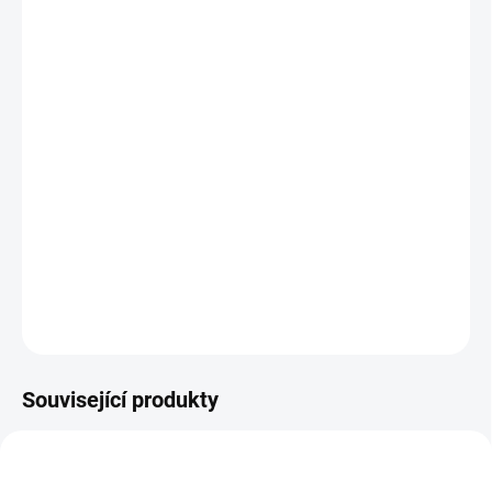
DORUČIT DO:
12.8.2026
MOŽNOSTI
DORUČENÍ
−
+
Přidat do košíku
Kniha dítěti hravě přiblíží říší zvířat a rostlin, barvy, materiály,
orientaci v čase a prostoru. || Od 3 let
DETAILNÍ INFORMACE
ZEPTAT SE
HLÍDACÍ PES
Související produkty
VÁNOCE 🎄