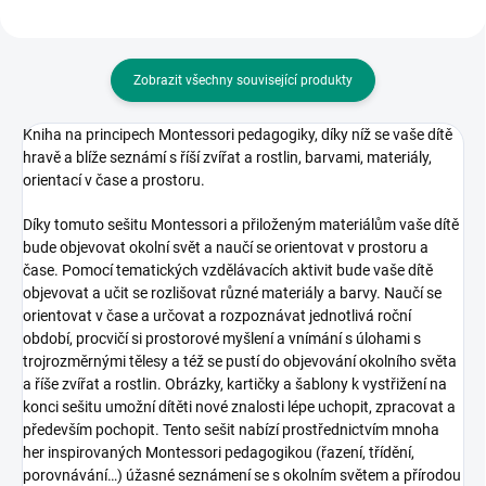
Zobrazit všechny související produkty
Kniha na principech Montessori pedagogiky, díky níž se vaše dítě
hravě a blíže seznámí s říší zvířat a rostlin, barvami, materiály,
orientací v čase a prostoru.
Díky tomuto sešitu Montessori a přiloženým materiálům vaše dítě
bude objevovat okolní svět a naučí se orientovat v prostoru a
čase. Pomocí tematických vzdělávacích aktivit bude vaše dítě
objevovat a učit se rozlišovat různé materiály a barvy. Naučí se
orientovat v čase a určovat a rozpoznávat jednotlivá roční
období, procvičí si prostorové myšlení a vnímání s úlohami s
trojrozměrnými tělesy a též se pustí do objevování okolního světa
a říše zvířat a rostlin. Obrázky, kartičky a šablony k vystřižení na
konci sešitu umožní dítěti nové znalosti lépe uchopit, zpracovat a
především pochopit. Tento sešit nabízí prostřednictvím mnoha
her inspirovaných Montessori pedagogikou (řazení, třídění,
porovnávání…) úžasné seznámení se s okolním světem a přírodou