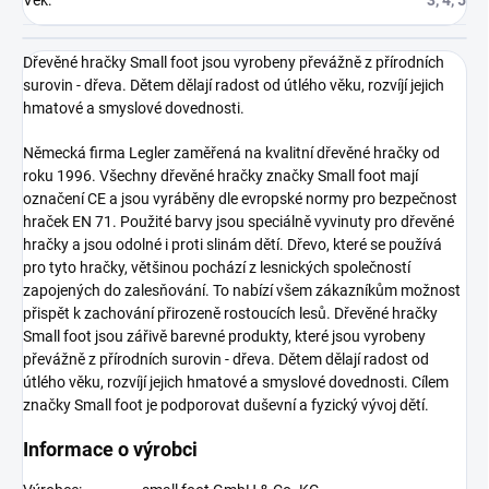
Dřevěné hračky Small foot jsou vyrobeny převážně z přírodních
surovin - dřeva. Dětem dělají radost od útlého věku, rozvíjí jejich
hmatové a smyslové dovednosti.
Německá firma Legler zaměřená na kvalitní dřevěné hračky od
roku 1996. Všechny dřevěné hračky značky Small foot mají
označení CE a jsou vyráběny dle evropské normy pro bezpečnost
hraček EN 71. Použité barvy jsou speciálně vyvinuty pro dřevěné
hračky a jsou odolné i proti slinám dětí. Dřevo, které se používá
pro tyto hračky, většinou pochází z lesnických společností
zapojených do zalesňování. To nabízí všem zákazníkům možnost
přispět k zachování přirozeně rostoucích lesů. Dřevěné hračky
Small foot jsou zářivě barevné produkty, které jsou vyrobeny
převážně z přírodních surovin - dřeva. Dětem dělají radost od
útlého věku, rozvíjí jejich hmatové a smyslové dovednosti. Cílem
značky Small foot je podporovat duševní a fyzický vývoj dětí.
Informace o výrobci