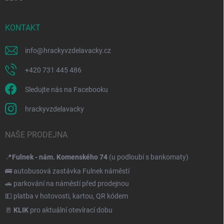
KONTAKT
info
@
hrackyvzdelavacky.cz
+420 731 445 486
Sledujte nás na Facebooku
hrackyvzdelavacky
NAŠE PRODEJNA
📍
Fulnek - nám. Komenského 74
(u podloubí s bankomaty)
🚌 autobusová zastávka Fulnek náměstí
🚗 parkování na náměstí před prodejnou
💵 platba v hotovosti, kartou, QR kódem
🚪
KLIK
pro aktuální otevírací dobu