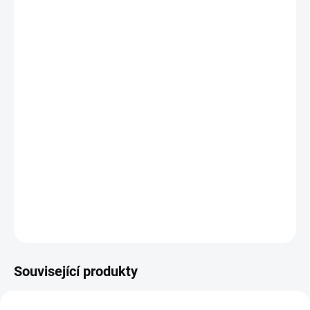
cena:
MŮŽEME
DORUČIT DO:
12.8.2026
MOŽNOSTI
DORUČENÍ
−
+
Přidat do košíku
Multifunkční dřevěná učební deska pro výuku praktických
každodenních dovedností. || Od 3 let
DETAILNÍ INFORMACE
ZEPTAT SE
HLÍDACÍ PES
Související produkty
AKCE 🚨