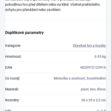
pohodlnou hru před dítětem nebo na klíně. Včetně praktického
úchytu pro přenášení nebo zavěšení.
Doplňkové parametry
Kategorie
:
Dřevěné hry a hračky
Hmotnost
:
0.93 kg
EAN
:
4020972123916
Co rozvíjí
:
Motorika a zručnost, Soustředění
Materiál
:
plast, kov, dřevo
Rozměry
:
30 x 29 x 2,5 cm
Věk
:
3, 4, 5