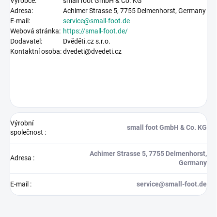
Výrobce:
small foot GmbH & Co. KG
Adresa:
Achimer Strasse 5,
7755 Delmenhorst, Germany
E-mail:
service@small-foot.de
Webová stránka:
https://
small-foot.de
/
Dodavatel:
Dvěděti.cz s.r.o.
Kontaktní osoba:
dvedeti@dvedeti.cz
Výrobní
small foot GmbH & Co. KG
společnost
:
Achimer Strasse 5, 7755 Delmenhorst,
Adresa
:
Germany
E-mail
:
service@small-foot.de