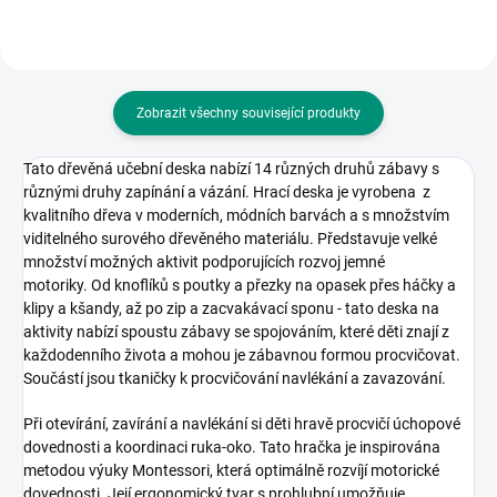
Zobrazit všechny související produkty
Tato dřevěná učební deska nabízí 14 různých druhů zábavy s
různými druhy zapínání a vázání.
Hrací deska je vyrobena z
kvalitního dřeva v moderních, módních barvách a s množstvím
viditelného surového dřevěného materiálu. Představuje velké
množství možných aktivit podporujících rozvoj jemné
motoriky.
Od knoflíků s poutky a přezky na opasek přes háčky a
klipy a kšandy, až po zip a zacvakávací sponu - tato deska na
aktivity nabízí spoustu zábavy se spojováním, které děti znají z
každodenního života a mohou je zábavnou formou procvičovat.
Součástí jsou tkaničky k procvičování navlékání a zavazování.
Při otevírání, zavírání a navlékání si děti hravě procvičí úchopové
dovednosti a koordinaci ruka-oko. Tato hračka je inspirována
metodou výuky Montessori, která optimálně rozvíjí motorické
dovednosti. Její ergonomický tvar s prohlubní umožňuje