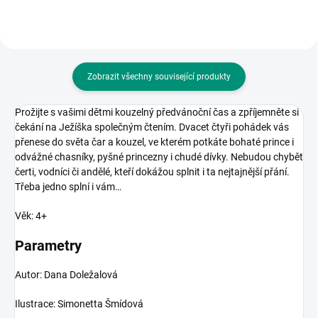
Zobrazit všechny související produkty
Prožijte s vašimi dětmi kouzelný předvánoční čas a zpříjemněte si
čekání na Ježíška společným čtením. Dvacet čtyři pohádek vás
přenese do světa čar a kouzel, ve kterém potkáte bohaté prince i
odvážné chasníky, pyšné princezny i chudé dívky. Nebudou chybět
čerti, vodníci či andělé, kteří dokážou splnit i ta nejtajnější přání.
Třeba jedno splní i vám…
Věk: 4+
Parametry
Autor: Dana Doležalová
Ilustrace: Simonetta Šmídová