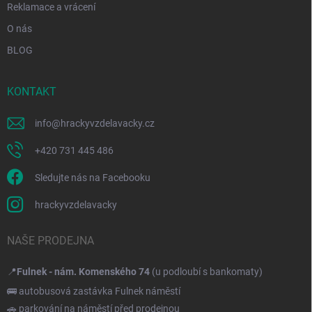
Reklamace a vrácení
O nás
BLOG
KONTAKT
info
@
hrackyvzdelavacky.cz
+420 731 445 486
Sledujte nás na Facebooku
hrackyvzdelavacky
NAŠE PRODEJNA
📍
Fulnek - nám. Komenského 74
(u podloubí s bankomaty)
🚌 autobusová zastávka Fulnek náměstí
🚗 parkování na náměstí před prodejnou