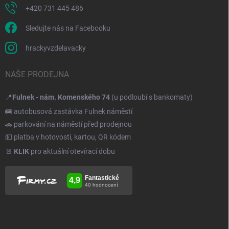
+420 731 445 486
Sledujte nás na Facebooku
hrackyvzdelavacky
NAŠE PRODEJNA
📍
Fulnek - nám. Komenského 74
(u podloubí s bankomaty)
🚌 autobusová zastávka Fulnek náměstí
🚗 parkování na náměstí před prodejnou
💵 platba v hotovosti, kartou, QR kódem
🚪
KLIK
pro aktuální otevírací dobu