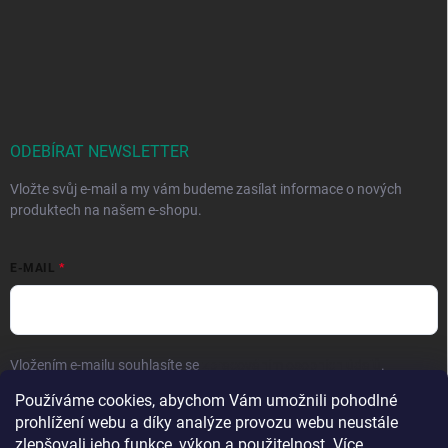
ODEBÍRAT NEWSLETTER
Vložte svůj e-mail a my vám budeme zasílat informace o nových
produktech na našem e-shopu.
E-MAIL
Vložením e-mailu souhlasíte se
zpracováním osobních údajů
.
Používáme cookies, abychom Vám umožnili pohodlné
Přihlásit se
prohlížení webu a díky analýze provozu webu neustále
zlepšovali jeho funkce, výkon a použitelnost. Více