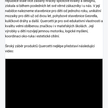
republice stále více žádány hračky špičkové kvality a designu,
získala si během posledních let své věrné zákazníky i u nás. V její
nabídce nalezneme stavebnice pro děti od jednoho roku, unikátní
mozaiky pro děti už od dvou let, pohybové stavebnice Georella,
kuličkové dráhy a další. Quercetti je pro své edukativní vlastnosti a
kvalitu velmi oblíbenou značkou i v mateřských školách. Její
výrobky u dětí rozvíjejí jemnou motoriku, logické myšlení,
koordinaci oko-ruka i estetické cítění.
Široký záběr produktů Quercetti nejlépe představí následující
video: