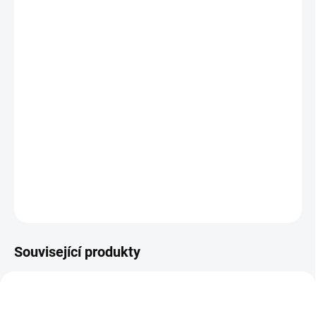
12.8.2026
MOŽNOSTI
DORUČENÍ
−
+
Přidat do košíku
Hra se 2 úrovněmi obtížnosti zdokonaluje kombinační i
matematické schopnosti a rozvíjí strategické, logické a
matematické myšlení.
|| Od 7 let
DETAILNÍ INFORMACE
ZEPTAT SE
HLÍDACÍ PES
Související produkty
POSLEDNÍ KUSY