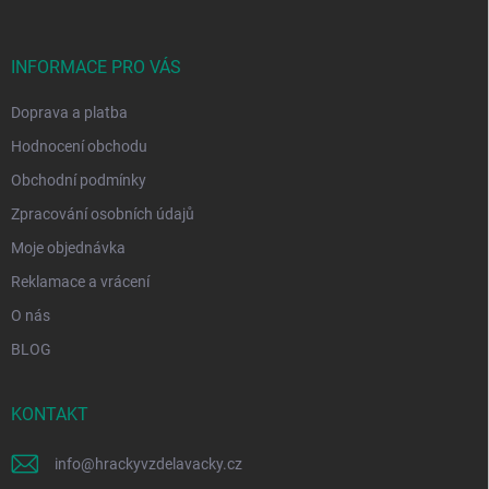
a
t
í
INFORMACE PRO VÁS
Doprava a platba
Hodnocení obchodu
Obchodní podmínky
Zpracování osobních údajů
Moje objednávka
Reklamace a vrácení
O nás
BLOG
KONTAKT
info
@
hrackyvzdelavacky.cz