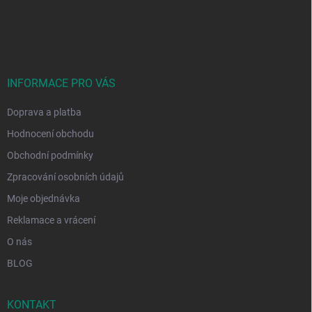
Z
á
p
a
t
í
INFORMACE PRO VÁS
Doprava a platba
Hodnocení obchodu
Obchodní podmínky
Zpracování osobních údajů
Moje objednávka
Reklamace a vrácení
O nás
BLOG
KONTAKT