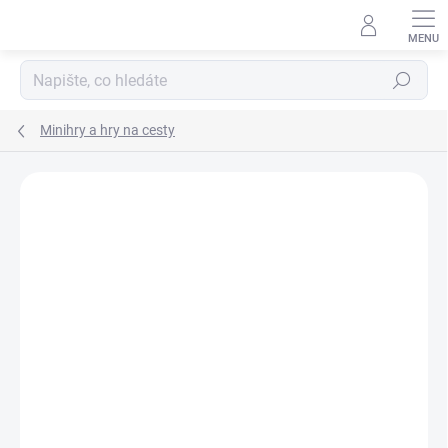
Přejít
na
obsah
Hledat
Minihry a hry na cesty
Podrobnosti hodnocení
Neohodnoceno
ZNAČKA:
MINDOK