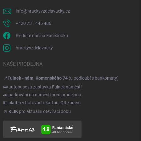
info
@
hrackyvzdelavacky.cz
+420 731 445 486
Sledujte nás na Facebooku
hrackyvzdelavacky
NAŠE PRODEJNA
📍
Fulnek - nám. Komenského 74
(u podloubí s bankomaty)
🚌 autobusová zastávka Fulnek náměstí
🚗 parkování na náměstí před prodejnou
💵 platba v hotovosti, kartou, QR kódem
🚪
KLIK
pro aktuální otevírací dobu