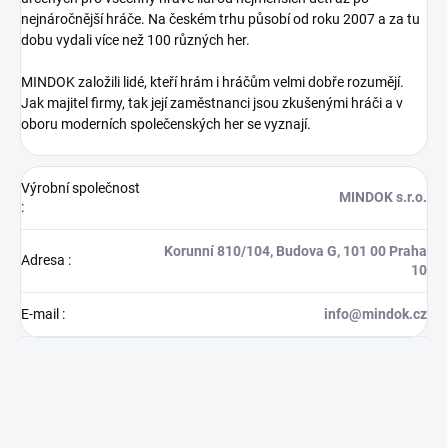
nejnáročnější hráče. Na českém trhu působí od roku 2007 a za tu
dobu vydali více než 100 různých her.
MINDOK založili lidé, kteří hrám i hráčům velmi dobře rozumějí.
Jak majitel firmy, tak její zaměstnanci jsou zkušenými hráči a v
oboru moderních společenských her se vyznají.
Výrobní společnost
MINDOK s.r.o.
:
Korunní 810/104, Budova G, 101 00 Praha
Adresa
:
10
E-mail
:
info@mindok.cz