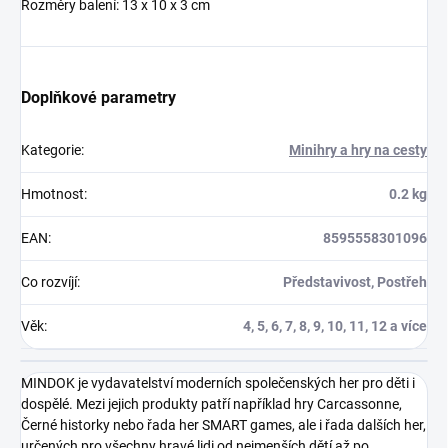
Rozměry balení: 13 x 10 x 3 cm
Doplňkové parametry
Kategorie
:
Minihry a hry na cesty
Hmotnost
:
0.2 kg
EAN
:
8595558301096
Co rozvíjí
:
Představivost, Postřeh
Věk
:
4, 5, 6, 7, 8, 9, 10, 11, 12 a více
MINDOK je vydavatelství moderních společenských her pro děti i
dospělé. Mezi jejich produkty patří například hry Carcassonne,
Černé historky nebo řada her SMART games, ale i řada dalších her,
určených pro všechny hravé lidi od nejmenších dětí až po