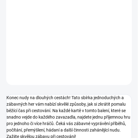
MOŽNOSTI
DORUČENÍ
−
+
Přidat do košíku
Jednoduché a zábavné hry Vám nabízí skvělé způsoby, jak si
zkrátit pomalu běžící čas při cestování. || Od 4 let
DETAILNÍ INFORMACE
ZEPTAT SE
HLÍDACÍ PES
Konec nudy na dlouhých cestách! Tato sbírka jednoduchých a
zábavných her vám nabízí skvělé způsoby, jak si zkrátit pomalu
běžící čas při cestování. Na každé kartě v tomto balení, které se
snadno vejde do každého zavazadla, najdete jednu příjemnou hru
pro jednoho či více hráčů. Čeká vás zábavné vyprávění příběhů,
počítání, přemýšlení, hádaní a další činnosti zahánějící nudu.
Zažijte skvělou zábavu při cestování!