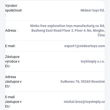
Výrobní
společnost
Mideer toys ltd.
:
Ninbo free exploration toys manufacturig co.ltd,
Adresa
:
Buzheng East Road Floor 3, Floor 4, No, Ningbo,
Čína
E-mail
:
export1@mideertoys.com
Zástupce
výrobce v
toySimply s.r.o.
EU
:
Adresa
zástupce v
Sulkovec 76, 59265 Rovečné
EU
:
E-mail
zástupce v
michal.broz@toysimply.cz
EU
: