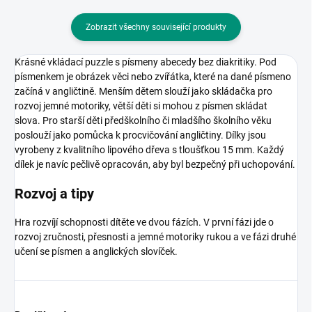
Zobrazit všechny související produkty
Krásné vkládací puzzle s písmeny abecedy bez diakritiky.
Pod
písmenkem je obrázek věci nebo zvířátka, které na dané písmeno
začíná v angličtině
.
Menším dětem slouží jako skládačka pro
rozvoj jemné motoriky, větší děti si mohou z písmen skládat
slova.
Pro starší děti předškolního či mladšího školního věku
poslouží jako pomůcka k procvičování angličtiny.
Dílky jsou
vyrobeny z kvalitního lipového dřeva s tloušťkou 15 mm. Každý
dílek je navíc pečlivě opracován, aby byl bezpečný při uchopování.
Rozvoj a tipy
Hra rozvíjí schopnosti dítěte ve dvou fázích. V první fázi jde o
rozvoj zručnosti, přesnosti a jemné motoriky rukou a ve fázi druhé
učení se písmen a anglických slovíček.