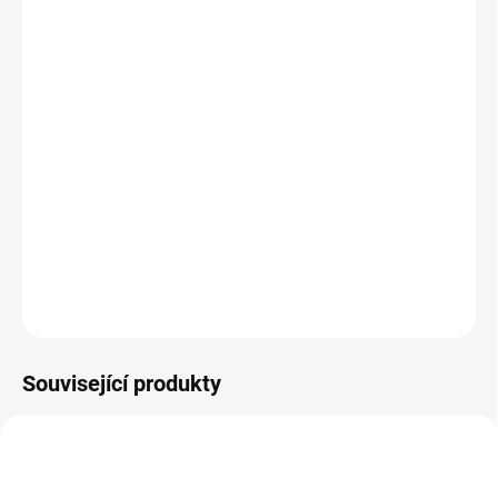
12.8.2026
MOŽNOSTI
DORUČENÍ
−
+
Přidat do košíku
Dřevěné vkládací puzzle s písmeny abecedy bez diakritiky. || Od 18
měsíců
DETAILNÍ INFORMACE
ZEPTAT SE
HLÍDACÍ PES
Související produkty
VYROBENO V ČR