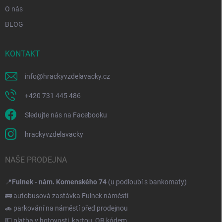
O nás
BLOG
KONTAKT
info
@
hrackyvzdelavacky.cz
+420 731 445 486
Sledujte nás na Facebooku
hrackyvzdelavacky
NAŠE PRODEJNA
📍
Fulnek - nám. Komenského 74
(u podloubí s bankomaty)
🚌 autobusová zastávka Fulnek náměstí
🚗 parkování na náměstí před prodejnou
💵 platba v hotovosti, kartou, QR kódem