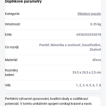
Doplňkové parametry
Kategorie
:
Vkládací puzzle
Hmotnost
:
0.35 kg
EAN
:
6936352533078
Paměť, Motorika a zručnost, Soustředění,
Co rozvíjí
:
Znalost
Materiál
:
dřevo
Rozměry
29,5 x 29,5 x 2,5 cm
balení
:
Věk
:
1, 2, 3, 4, 5, 6, 7, 8
Perfektní výtvarné zpracování, kvalitní obaly a vzdělávací
potenciál. V tomto unikátním spojení vznikají krásné a navíc