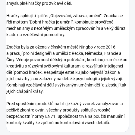
smysluplné hračky pro zvídavé děti.
Hračky splňují tři pilíře: „Objevování, zábava, umění“. Značka se
řídí mottem "Dobrá hračka je umění", kombinuje prověřené
mechanismy s neotřelým uměleckým zpracováním a velký důraz
klade na vzdělávání pomocí hry.
Značka byla založena v čínském městě Ningbo v roce 2016
a pracují pro ni designéři a umělci z Řecka, Německa, Francie a
Číny. Věnuje pozornost dětským potřebám, kombinuje uměleckou
kreativitu s různými světovými kulturami a rozvíjí tak inteligenci
dětí pomocí hraček. Respektuje estetiku jako nejvyšší zákon a
jejich návrhy jsou založeny na dětské psychologii a jejich vývoji.
Kombinují vzdělávání dětí s výtvarným uměním dětí a zlepšují tak
jejich chápání krásy.
Před spuštěním produktů na trh je každý vzorek zanalyzován a
pečlivě zkontrolován, všechny produkty splňují evropské
bezpečnostní normy EN71. Společnost trvá na použití manuální
kontroly kvality ke zpětnému kontrolování všech detailů.