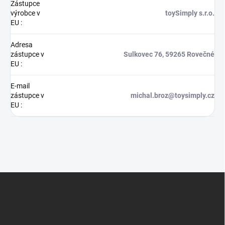
Zástupce
výrobce v
toySimply s.r.o.
EU
:
Adresa
zástupce v
Sulkovec 76, 59265 Rovečné
EU
:
E-mail
zástupce v
michal.broz@toysimply.cz
EU
:
Z
á
p
a
t