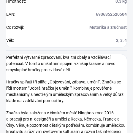
Hmotnost
:
0.3 kg
EAN
:
6936352520504
Co rozvíjí
:
Motorika a zručnost
Věk
:
2, 3, 4
Perfektní výtvarné zpracování, kvalitní obaly a vzdělávací
potenciál. V tomto unikátním spojení vznikají krásné a navíc
smysluplné hračky pro zvídavé děti.
Hračky splňují tři pilíře: „Objevování, zábava, umění“. Značka se
řídí mottem "Dobrá hračka je umění", kombinuje prověřené
mechanismy s neotřelým uměleckým zpracováním a velký důraz
klade na vzdělávání pomocí hry.
Značka byla založena v čínském městě Ningbo v roce 2016
a pracují pro ni designéři a umělci z Řecka, Německa, Francie a
Číny. Věnuje pozornost dětským potřebám, kombinuje uměleckou
kreativitu s různými světovými kulturami a rozvíjí tak inteligenci