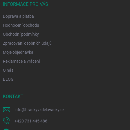
í
INFORMACE PRO VÁS
Doprava a platba
Hodnocení obchodu
Obchodní podmínky
Zpracování osobních údajů
Moje objednávka
Reklamace a vrácení
O nás
BLOG
KONTAKT
info
@
hrackyvzdelavacky.cz
+420 731 445 486