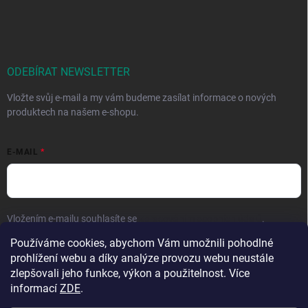
ODEBÍRAT NEWSLETTER
Vložte svůj e-mail a my vám budeme zasílat informace o nových
produktech na našem e-shopu.
E-MAIL
Vložením e-mailu souhlasíte se
zpracováním osobních údajů
.
Používáme cookies, abychom Vám umožnili pohodlné
Přihlásit se
prohlížení webu a díky analýze provozu webu neustále
zlepšovali jeho funkce, výkon a použitelnost. Více
informací
ZDE
.