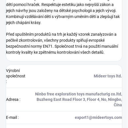
dětí pomocí hraček. Respektuje estetiku jako nejvyšší zákon a
jejich návrhy jsou založeny na dětské psychologii a jejich vývoji.
Kombinují vzdělávání dětí s výtvarným uměním dětí a zlepšují tak
jejich chápání krásy.
Před spuštěním produktů na trh je každý vzorek zanalyzován a
pečlivě zkontrolován, všechny produkty splňují evropské
bezpečnostní normy EN71. Společnost trvá na použití manuální
kontroly kvality ke zpětnému kontrolování všech detailů.
Výrobní
společnost
Mideer toys ltd.
:
Ninbo free exploration toys manufacturig co.ltd,
Adresa
:
Buzheng East Road Floor 3, Floor 4, No, Ningbo,
Čína
E-mail
:
export1@mideertoys.com