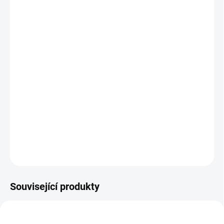
MŮŽEME
DORUČIT DO:
12.8.2026
MOŽNOSTI
DORUČENÍ
−
+
Přidat do košíku
Nádherná magnetická hra RYBOLOV kombinovaná s vkládacím
puzzle. || Od 2 let
DETAILNÍ INFORMACE
ZEPTAT SE
HLÍDACÍ PES
Související produkty
POSLEDNÍ KUSY