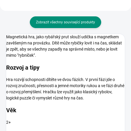
Zobrazit všechny související produkty
Magnetická hra, jako rybářský prut slouží udička s magnetkem
zavěšeným na provázku. Dítě může rybičky lovit i na čas, skládat
je zpět, aby se všechny zapadly na správné místo, nebo je lovit
mimo "rybníček".
Rozvoj a tipy
Hra rozvíjí schopnosti dítěte ve dvou fázích. V první fázi jde o
rozvoj zručnosti, přesnosti a jemné motoriky rukou a ve fázi druhé
o rozvoj přemýšlení. Hračku lze využít jako klasický rybolov,
logické puzzle či vymyslet různé hry na čas.
Věk
2+