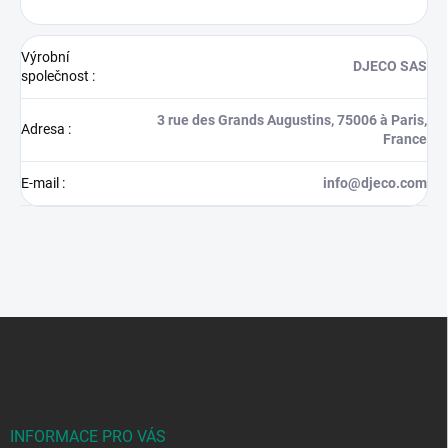
Výrobní
DJECO SAS
společnost
:
3 rue des Grands Augustins, 75006 à Paris,
Adresa
:
France
E-mail
:
info@djeco.com
Z
á
p
a
t
í
INFORMACE PRO VÁS