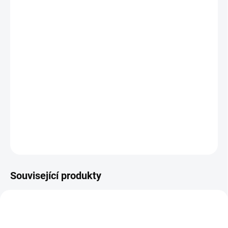
12.8.2026
MOŽNOSTI
DORUČENÍ
−
+
Přidat do košíku
Skládačka pro děti. Vkládají 22 dílků dinosaurů na svá místa. Učí
se tak rozeznávat tvary. || Od 2 let
DETAILNÍ INFORMACE
ZEPTAT SE
HLÍDACÍ PES
Související produkty