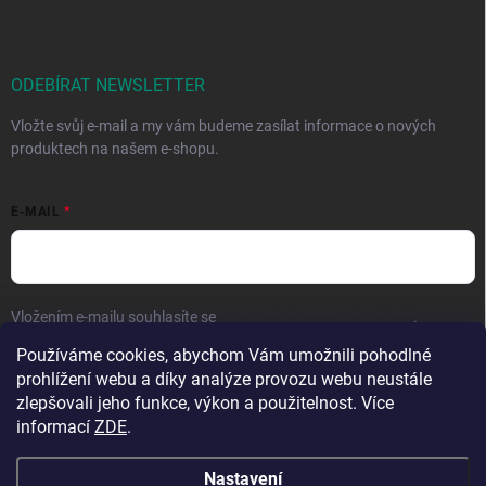
ODEBÍRAT NEWSLETTER
Vložte svůj e-mail a my vám budeme zasílat informace o nových
produktech na našem e-shopu.
E-MAIL
Vložením e-mailu souhlasíte se
zpracováním osobních údajů
.
Používáme cookies, abychom Vám umožnili pohodlné
Přihlásit se
prohlížení webu a díky analýze provozu webu neustále
zlepšovali jeho funkce, výkon a použitelnost. Více
informací
ZDE
.
Nastavení