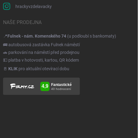
hrackyvzdelavacky
NAŠE PRODEJNA
📍
Fulnek - nám. Komenského 74
(u podloubí s bankomaty)
🚌 autobusová zastávka Fulnek náměstí
🚗 parkování na náměstí před prodejnou
💵 platba v hotovosti, kartou, QR kódem
🚪
KLIK
pro aktuální otevírací dobu