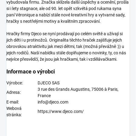
vybudovala firmu. Značka sklízela další úspěchy a ocenění, prošla
si i lety stagnace, ale od 90. let opět vzkvétá pod rukama syna
paní Véronique a nabízí stále nové kreativní hry a vytvarné sady,
hračky s neotřelými motivy a kvalitním zpracování.
Hračky firmy Djeco
se nyní prodávají po celém světě a užívají si
jich děti i u protinožců. Originalita těchto hraček zajišťuje jejich
obrovskou atraktivitu jak mezi dětmi, tak (možná převážně :)) u
jejich rodičů. Naší nabídku stále doplňujeme o novinky, ty, co nás
nejvíce přesvědčí, že jsou jak hračkami, tak i vzdělávačkami.
Informace o výrobci
Výrobce:
DJECO SAS
3 rue des Grands Augustins, 75006 à Paris,
Adresa:
France
E-mail:
info@djeco.com
Webová
https://www.djeco.com/
stránka: