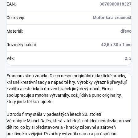
EAN
:
3070900018327
Co rozvíjí
:
Motorika a zručnost
Materiál
:
dřevo
Rozměry balení
:
42,5 x 30 x 1 cm
Věk
:
2, 3
Francouzskou značku Djeco nesou originální didaktické hračky,
krásné kreativní sady a nápadité hry. Výrobky výrazně převyšují
kvalitu a estetickou úroveň hraček jiných výrobců. Firma
spolupracuje s mnoha výtvarníky, což jí dává punc originality,
který jinde těžko najdete.
U zrodu firmy stála v padesátých letech 20. století
Véronique Michel-Dalès, která v tehdejší nabídce nenalezla pro své
děti to, co by si představovala - hračky zábavné a zároveň
pozitivně rozvíjející. První hry vytvořila sama a po úspěchu