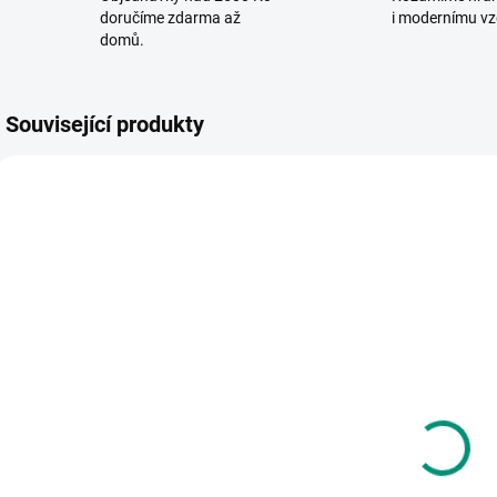
doručíme zdarma až
i modernímu vz
domů.
Související produkty
SKLADEM
SKLADEM
(2 KS)
(2 KS)
Jana Burešová
Renáta
| Deskové hry.
Navrátilová |
Bylinky,
Pozor, jedu!
m
květiny,
Pohádky o
D
262 Kč
218 Kč
stromy a keře
autech,