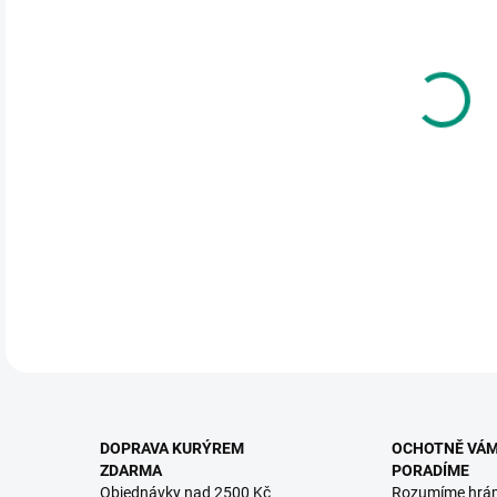
DO:
12.
MOŽ
Zapo
o zv
zrcá
DETA
DOPRAVA KURÝREM
OCHOTNĚ VÁ
ZDARMA
PORADÍME
Objednávky nad 2500 Kč
Rozumíme hrá