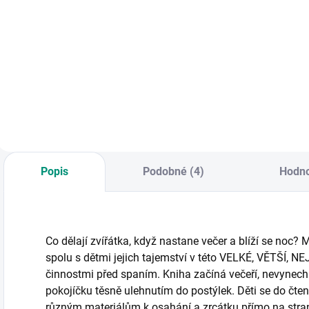
vláčcích a
Do košíku
Do košíku
strojích
Jednoduché a
Krátké pohádky pro
O
rychlé hry, které děti
malé i velké
c
zabaví a přitom je
milovníky všeho, co
s
naučí poznávat
jezdí – aut, bagrů,
l
nejznámější stromy
jeřábů, náklaďáků
a byliny. || Od 6 let
či vlaků. || Od 3 let
Popis
Podobné (4)
Hodno
Co dělají zvířátka, když nastane večer a blíží se noc?
spolu s dětmi jejich tajemství v této VELKÉ, VĚTŠÍ, NE
činnostmi před spaním. Kniha začíná večeří, nevynechá
pokojíčku těsně ulehnutím do postýlek. Děti se do čte
různým materiálům k osahání a zrcátku přímo na stran