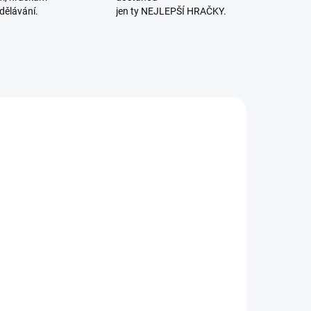
dělávání.
jen ty NEJLEPŠÍ HRAČKY.
ČERNOBÍLÉ
SKLADEM
SKLADEM
(2 KS)
(2 KS)
Velké
Vysoce
samolepky pro
kontrastní
alé ruce -
leporelo:
ivoká zvířata
Dobrou noc!
83 Kč
87 Kč