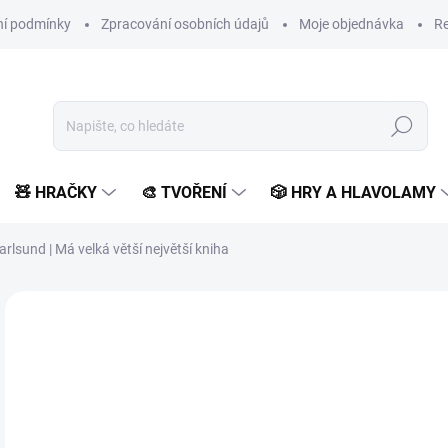
í podmínky
Zpracování osobních údajů
Moje objednávka
Re
Hledat
🧸 HRAČKY
🎨 TVOŘENÍ
🎲 HRY A HLAVOLAMY
arlsund | Má velká větší největší kniha
Neohodnoceno
Podrobnosti hodnocení
ZNAČKA:
SVOJTKA & C
6
627
Měr
SK
cena
MŮŽ