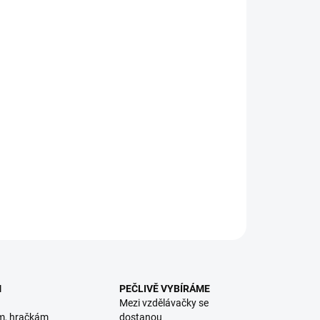
8.2026
NOSTI DORUČENÍ
−
+
Přidat do košíku
jte smysly při prozkoumávání této OPRAVDU VELKÉ knihy
ířátkách, která se chystají spát. Obsahuje různé materiály a
tko. || Od 1 roku
ILNÍ INFORMACE
ZEPTAT SE
HLÍDACÍ PES
M
PEČLIVĚ VYBÍRÁME
Mezi vzdělávačky se
m, hračkám
dostanou