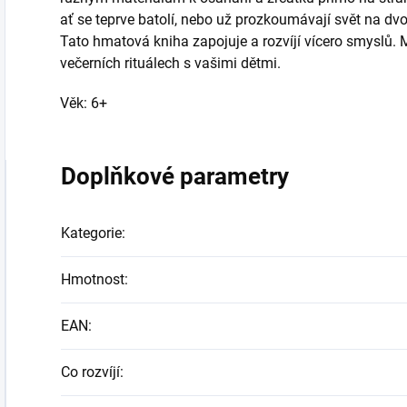
ať se teprve batolí, nebo už prozkoumávají svět na dv
Tato hmatová kniha zapojuje a rozvíjí vícero smyslů.
večerních rituálech s vašimi dětmi.
Věk: 6+
Doplňkové parametry
Kategorie
:
Hmotnost
:
EAN
:
Co rozvíjí
: