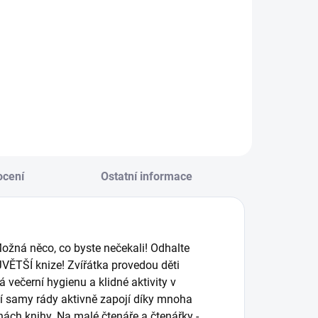
Do košíku
Do košíku
bjevuj zvířátka z
Vysoce kontrastní
elého světa a zažij
leporela, která jsou
 nimi mnoho
speciálně navržena
egrace! || Od 3 let
tak, aby
stimulovala
rozvíjející se očka
děťátka. || Od
narození
cení
Ostatní informace
 Možná něco, co byste nečekali! Odhalte
JVĚTŠÍ knize! Zvířátka provedou děti
 večerní hygienu a klidné aktivity v
ní samy rády aktivně zapojí díky mnoha
ách knihy. Na malé čtenáře a čtenářky -