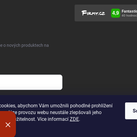
ce o nových produktech na
h údajů
.
ookies, abychom Vám umožnili pohodlné prohlížení
S
 analýze provozu webu neustále zlepšovali jeho
n a použitelnost. Více informací
ZDE
.
í
hrazena.
Upravit nastavení cookies