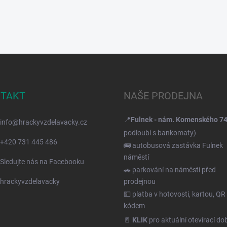
TAKT
NAŠE PRODEJNA
📍
Fulnek - nám. Komenského 7
info
@
hrackyvzdelavacky.cz
podloubí s bankomaty)
+420 731 445 486
🚌 autobusová zastávka Fulnek
náměstí
Sledujte nás na Facebooku
🚗 parkování na náměstí před
hrackyvzdelavacky
prodejnou
💵 platba v hotovosti, kartou, QR
kódem
🚪
KLIK
pro aktuální otevírací do