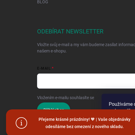
BLOG
ODEBÍRAT NEWSLETTER
Vložte svůj e-mail a my vám budeme zasílat informa
našem e-shopu.
E-MAIL
Vložením e-mailu souhlasíte se
zpracováním osobníc
Používáme c
Přihlásit se
webu a díky
funkce, výko
Přejeme krásné prázdniny! 🧡 | Vaše objednávky
odesíláme bez omezení z nového skladu.
Nastaven
Copyright 2026
Hračky vzdělávačky
. Všechna práva vy