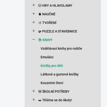
n
🎲 HRY A HLAVOLAMY
í
p
🧠 NAUČNÉ
a
n
🎨 TVOŘENÍ
e
🧩 PUZZLE A STAVEBNICE
l
📚 KNIHY
Vzdělávací knihy pro rodiče
Emušáci
Knížky pro děti
Látkové a gumové knížky
Kouzelné čtení
🎒 ŠKOLNÍ POTŘEBY
✒️ Těšíme se do školy!