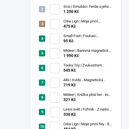
Scio | Emušáci: Ferda a jeho
mouchy (1. díl)
1 250 Kč
Créa Lign | Moje první
voskovky - 9 ks
475 Kč
Small Foot | Foukací
lokomotiva s balonkem 1 ks
95 Kč
Mideer | Barevná magnetická
stavebnice - 100 ks
1 990 Kč
Tooky Toy | Zvukostrom
Pastel
545 Kč
Albi | Kvído - Magnetická
zvířátka: Farma
719 Kč
Mideer | Knížka plná her - 6v1 -
Dobrodružství v muzeu
321 Kč
Lesní svět | Fofrník - Z našich
lesů
330 Kč
Créa Lign | Moje první fixy - 8
ks