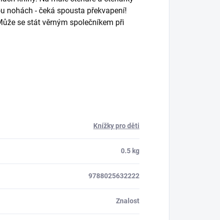
ou nohách - čeká spousta překvapení!
 Může se stát věrným společníkem při
Knížky pro děti
0.5 kg
9788025632222
Znalost