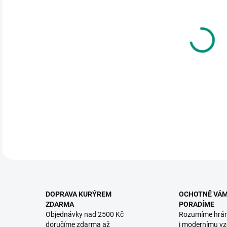
DO:
11.
MOŽ
Pomo
nejme
DETA
DOPRAVA KURÝREM
OCHOTNĚ VÁ
ZDARMA
PORADÍME
Objednávky nad 2500 Kč
Rozumíme hrá
doručíme zdarma až
i modernímu vz