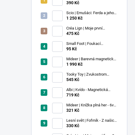
390 Kč
Scio | Emušáci: Ferda a jeho
mouchy (1. díl)
1 250 Kč
Créa Lign | Moje první
voskovky - 9 ks
475 Kč
Small Foot | Foukací
lokomotiva s balonkem 1 ks
95 Kč
Mideer | Barevná magnetická
stavebnice - 100 ks
1 990 Kč
Tooky Toy | Zvukostrom
Pastel
545 Kč
Albi | Kvído - Magnetická
zvířátka: Farma
719 Kč
Mideer | Knížka plná her - 6v1 -
Dobrodružství v muzeu
321 Kč
Lesní svět | Fofrník - Z našich
lesů
330 Kč