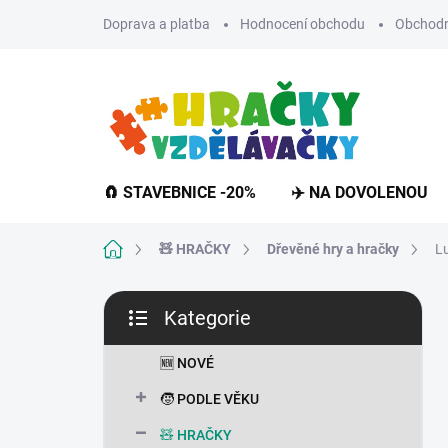
Přejít
Doprava a platba
Hodnocení obchodu
Obchodn
na
obsah
🧲 STAVEBNICE -20%
✈️ NA DOVOLENOU
Domů
🧸 HRAČKY
Dřevěné hry a hračky
Lu
P
Kategorie
o
Přeskočit
s
kategorie
t
🆕 NOVÉ
r
🧒 PODLE VĚKU
a
n
🧸 HRAČKY