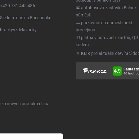
podloubí s bankomaty)
+420 731 445 486
🚌 autobusová zastávka Fulnek
náměstí
Sledujte nás na Facebooku
🚗 parkování na náměstí před
hrackyvzdelavacky
prodejnou
💵 platba v hotovosti, kartou, QR
kódem
🚪
KLIK
pro aktuální otevírací do
ce o nových produktech na