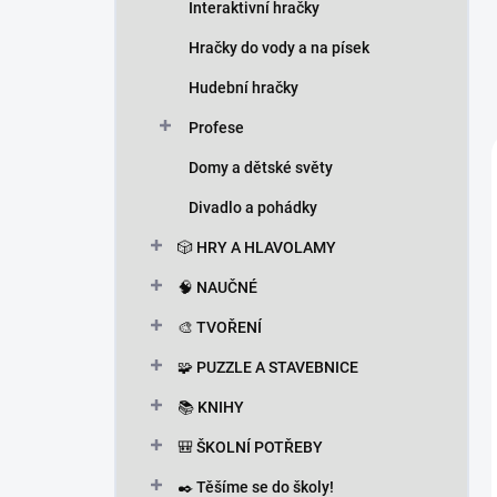
Interaktivní hračky
Hračky do vody a na písek
Hudební hračky
Profese
Domy a dětské světy
Divadlo a pohádky
🎲 HRY A HLAVOLAMY
🧠 NAUČNÉ
🎨 TVOŘENÍ
🧩 PUZZLE A STAVEBNICE
📚 KNIHY
🎒 ŠKOLNÍ POTŘEBY
✒️ Těšíme se do školy!