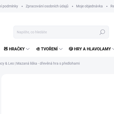
í podmínky
Zpracování osobních údajů
Moje objednávka
Re
Hledat
🧸 HRAČKY
🎨 TVOŘENÍ
🎲 HRY A HLAVOLAMY
cy & Leo | Mazaná liška - dřevěná hra s předlohami
Neohodnoceno
Podrobnosti hodnocení
ZNAČKA:
LUCY & LEO
7
622
Měr
SK
cena
MŮŽ