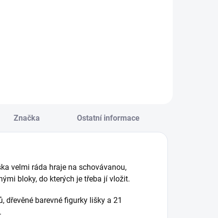
Do košíku
Seznamte děti se
asivní dřevěná
základy zdravé
ísmenka a znaky,
stravy hravou
čte se a skládejte
formou! Dřevěná
lova. || Věk 3+
vkládačka
podporuje
motoriku, logiku i
zrakové vnímání. ||
Od 18 měsíců
Značka
Ostatní informace
iška velmi ráda hraje na schovávanou,
i bloky, do kterých je třeba jí vložit.
, dřevěné barevné figurky lišky a 21
.