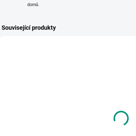
domů.
Související produkty
VYR
SKLADEM
SKLADEM
(1 KS)
(1 KS)
Lilliputiens |
Djeco | Kufřík s
D
Dřevěný panel
nářadím
s aktivitami -
Minibrico
Dobrodružství
799 Kč
na cestách
699 Kč
Do košíku