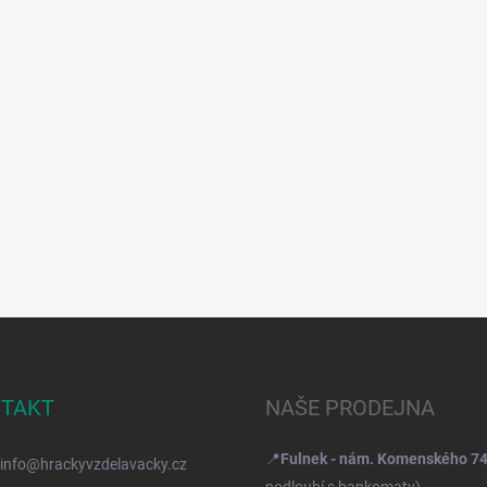
TAKT
NAŠE PRODEJNA
📍
Fulnek - nám. Komenského 7
info
@
hrackyvzdelavacky.cz