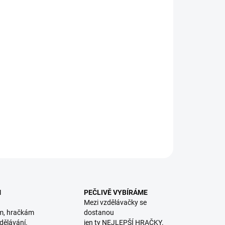
8.2026
NOSTI DORUČENÍ
−
+
Přidat do košíku
zte lišce ve hře na schovávanou. Logická dřevěná hra pro
nší. || Od 3 let
ILNÍ INFORMACE
ZEPTAT SE
HLÍDACÍ PES
M
PEČLIVĚ VYBÍRÁME
Mezi vzdělávačky se
m, hračkám
dostanou
dělávání.
jen ty NEJLEPŠÍ HRAČKY.