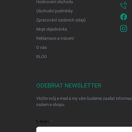
Hodnocení obchodu
Obchodní podmínky
Zpracování osobních údajů
Moje objednávka
Reklamace a vrácení
O nás
BLOG
ODEBÍRAT NEWSLETTER
Vložte svůj e-mail a my vám budeme zasílat informa
našem e-shopu.
E-MAIL