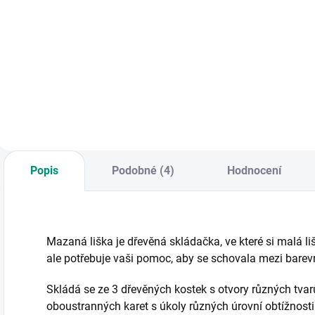
Do košíku
Panel je ideální i na
Dřevěný košík plný
M
cesty autem,
poctivého nářadí
p
autobusem nebo
pro malé kutily. ||
u
letadlem. Hračka
Od 18 měsíců
s
rozvíjí jemnou
motoriku a smysly.
|| Od 1 roku
Popis
Podobné (4)
Hodnocení
Mazaná liška je dřevěná skládačka, ve které si malá l
ale potřebuje vaši pomoc, aby se schovala mezi barevným
Skládá se ze 3 dřevěných kostek s otvory různých tvarů
oboustranných karet s úkoly různých úrovní obtížnosti