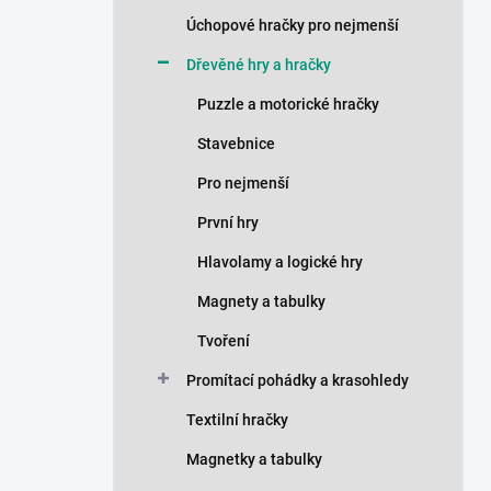
n
Úchopové hračky pro nejmenší
í
p
Dřevěné hry a hračky
a
n
Puzzle a motorické hračky
e
Stavebnice
l
Pro nejmenší
První hry
Hlavolamy a logické hry
Magnety a tabulky
Tvoření
Promítací pohádky a krasohledy
Textilní hračky
Magnetky a tabulky