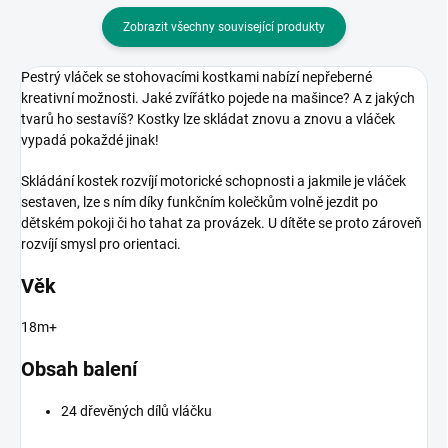
Zobrazit všechny související produkty
Pestrý vláček se stohovacími kostkami nabízí nepřeberné
kreativní možnosti. Jaké zvířátko pojede na mašince? A z jakých
tvarů ho sestavíš? Kostky lze skládat znovu a znovu a vláček
vypadá pokaždé jinak!
Skládání kostek rozvíjí motorické schopnosti a jakmile je vláček
sestaven, lze s ním díky funkčním kolečkům volně jezdit po
dětském pokoji či ho tahat za provázek. U dítěte se proto zároveň
rozvíjí smysl pro orientaci.
Věk
18m+
Obsah balení
24 dřevěných dílů vláčku