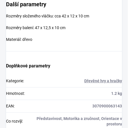
Další parametry
Rozměry složeného vláčku: cca
42 x 12 x 10 cm
Rozměry balení: 47 x 12,5 x 10 cm
Materiál: dřevo
Doplňkové parametry
Kategorie
:
Dřevěné hry a hračky
Hmotnost
:
1.2 kg
EAN
:
3070900063143
Představivost, Motorika a zručnost, Orientace v
Co rozvíjí
:
prostoru