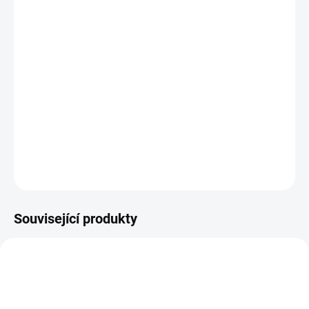
MOŽNOSTI
DORUČENÍ
−
+
Přidat do košíku
Pestrý dřevěný vlak se zvířátky ze statku, který si sestavíš podle
svých představ! || Od 18 měsíců
DETAILNÍ INFORMACE
ZEPTAT SE
HLÍDACÍ PES
Související produkty