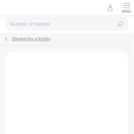
Přejít
na
obsah
Hledat
Dřevěné hry a hračky
Podrobnosti hodnocení
Neohodnoceno
ZNAČKA:
DJECO