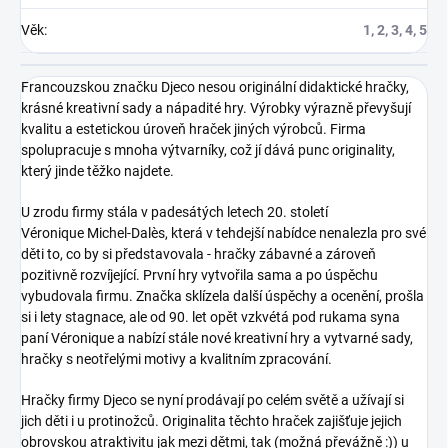
Věk
:
1, 2, 3, 4, 5
Francouzskou značku Djeco nesou originální didaktické hračky,
krásné kreativní sady a nápadité hry. Výrobky výrazně převyšují
kvalitu a estetickou úroveň hraček jiných výrobců. Firma
spolupracuje s mnoha výtvarníky, což jí dává punc originality,
který jinde těžko najdete.
U zrodu firmy stála v padesátých letech 20. století
Véronique Michel-Dalès, která v tehdejší nabídce nenalezla pro své
děti to, co by si představovala - hračky zábavné a zároveň
pozitivně rozvíjející. První hry vytvořila sama a po úspěchu
vybudovala firmu. Značka sklízela další úspěchy a ocenění, prošla
si i lety stagnace, ale od 90. let opět vzkvétá pod rukama syna
paní Véronique a nabízí stále nové kreativní hry a vytvarné sady,
hračky s neotřelými motivy a kvalitním zpracování.
Hračky firmy Djeco
se nyní prodávají po celém světě a užívají si
jich děti i u protinožců. Originalita těchto hraček zajišťuje jejich
obrovskou atraktivitu jak mezi dětmi, tak (možná převážně :)) u