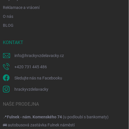
Reklamace a vrácení
O nás
BLOG
KONTAKT
info
@
hrackyvzdelavacky.cz
+420 731 445 486
Sledujte nás na Facebooku
hrackyvzdelavacky
NAŠE PRODEJNA
📍
Fulnek - nám. Komenského 74
(u podloubí s bankomaty)
🚌 autobusová zastávka Fulnek náměstí