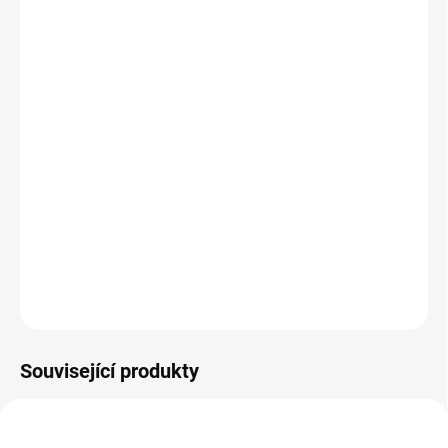
cena:
MŮŽEME
DORUČIT DO:
12.8.2026
MOŽNOSTI
DORUČENÍ
−
+
Přidat do košíku
Umisťujte kolíčky podle barev a tím dotvářejte obrázky. || Od 3 let
DETAILNÍ INFORMACE
ZEPTAT SE
HLÍDACÍ PES
Související produkty
AKCE 🚨
POSLEDNÍ KUSY