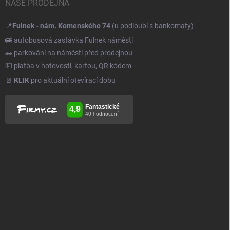
NAŠE PRODEJNA
📍
Fulnek - nám. Komenského 74
(u podloubí s bankomaty)
🚌 autobusová zastávka Fulnek náměstí
🚗 parkování na náměstí před prodejnou
💵 platba v hotovosti, kartou, QR kódem
🚪
KLIK
pro aktuální otevírací dobu