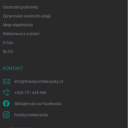
Obchodní podmínky
Zpracování osobních údajů
Moje objednávka
Reklamace a vrácení
O nás
BLOG
KONTAKT
info
@
hrackyvzdelavacky.cz
+420 731 445 486
Sledujte nás na Facebooku
hrackyvzdelavacky