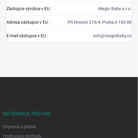
Zástupce výrobce v EU
:
Magic Baby s.r.o.
Adresa zástupce v EU
:
Při Hranici 215/4, Praha 6 160 00
E-mail zástupce v EU
:
info@magicbaby.cz
Z
á
p
a
t
í
INFORMACE PRO VÁS
Doprava a platba
Hodnocení obchodu