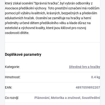
který získal ocenění "Správná hračka", byl vybrán odborníky z
Asociace předškolní výchovy. Toto prestižní označení má rodičům
pomoci při výběru kvalitních, krásných, bezpečných a především
edukativních hraček. Ocenění se zaměřuje na hračky a herní
předměty určené dětem předškolního věku a klade důraz na
estetické a výchovné kvality, které jsou klíčové pro rozvoj
osobnosti dítěte.
Doplňkové parametry
Kategorie
:
Dřevěné hry a hračky
Hmotnost
:
0.4 kg
EAN
:
4897059892207
Co rozvíjí
:
Plánování, Motorika a zručnost, Soustředění