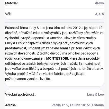
Materiál
:
dřevo
Věk
:
3, 4, 5
Estonská firma Lucy & Leo je na trhu od roku 2012 a její nápadité
dřevěné, převážně edukativní výrobky jsou rozšířeny především ve
východní Evropě, Japonsku a Americe.
Hlavním cílem značky
Lucy & Leo je přispívat k růstu a vývoji dětí, povzbudit jejich
představivost
, umožnit jim
zábavné hraní
a při tom využít jejich
různých
dovedností
. Z těchto důvodů má plno her pedagogy a
rodiči oceňované
označení MONTESSORI
, které dané produkty
odlišuje od ostatních běžných dřevěných hraček.
Samozřejmostí
jsou veškeré certifikáty a bezpečnost použitých materiálů a barev.
Výroba probíhá v Číně ve vlastní fabrice, což zajištuje
požadovanou vysokou kvalitu.
Výrobní společnost
:
Lucy & Leo
Adresa
:
Parda Tn 5, Tallinn 10151, Estonia