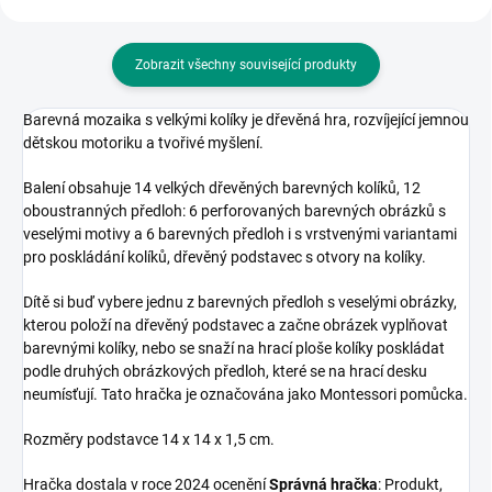
Zobrazit všechny související produkty
Barevná mozaika s velkými kolíky je dřevěná hra, rozvíjející jemnou
dětskou motoriku a tvořivé myšlení.
Balení obsahuje 14 velkých dřevěných barevných kolíků, 12
oboustranných předloh: 6 perforovaných barevných obrázků s
veselými motivy a 6 barevných předloh i s vrstvenými variantami
pro poskládání kolíků, dřevěný podstavec s otvory na kolíky.
Dítě si buď vybere jednu z barevných předloh s veselými obrázky,
kterou položí na dřevěný podstavec a začne obrázek vyplňovat
barevnými kolíky, nebo se snaží na hrací ploše kolíky poskládat
podle druhých obrázkových předloh, které se na hrací desku
neumísťují. Tato hračka je označována jako Montessori pomůcka.
Rozměry podstavce 14 x 14 x 1,5 cm.
Hračka dostala v roce 2024 ocenění
Správná hračka
: Produkt,