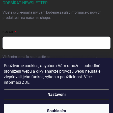
ODEBÍRAT NEWSLETTER
Vložte svůj e-mail a my vám budeme zasílat informace o nových
produktech na našem e-shopu.
E-MAIL
Vložením e-mailu souhlasíte se
zpracováním osobních údajů
.
Používáme cookies, abychom Vám umožnili pohodlné
Přihlásit se
prohlížení webu a díky analýze provozu webu neustále
zlepšovali jeho funkce, výkon a použitelnost. Více
informací
ZDE
.
Nastavení
Copyright 2026
Hračky vzdělávačky
. Všechna práva vyhrazena.
Upravit
nastavení cookies
Přejeme krásné prázdniny! 🧡 | Vaše objednávky
Souhlasím