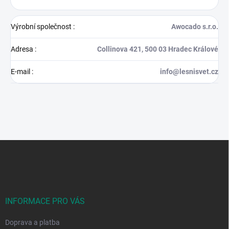
Výrobní společnost
:
Awocado s.r.o.
Adresa
:
Collinova 421, 500 03 Hradec Králové
E-mail
:
info@lesnisvet.cz
Z
á
p
a
t
í
INFORMACE PRO VÁS
Doprava a platba