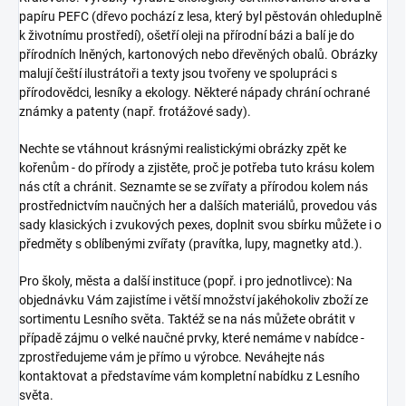
papíru PEFC (dřevo pochází z lesa, který byl pěstován ohleduplně
k životnímu prostředí), ošetří oleji na přírodní bázi a balí je do
přírodních lněných, kartonových nebo dřevěných obalů. Obrázky
malují čeští ilustrátoři a texty jsou tvořeny ve spolupráci s
přírodovědci, lesníky a ekology. Některé nápady chrání ochrané
známky a patenty (např. frotážové sady).
Nechte se vtáhnout krásnými realistickými obrázky zpět ke
kořenům - do přírody a zjistěte, proč je potřeba tuto krásu kolem
nás ctít a chránit. Seznamte se se zvířaty a přírodou kolem nás
prostřednictvím naučných her a dalších materiálů, provedou vás
sady klasických i zvukových pexes, doplnit svou sbírku můžete i o
předměty s oblíbenými zvířaty (pravítka, lupy, magnetky atd.).
Pro školy, města a další instituce (popř. i pro jednotlivce): Na
objednávku Vám zajistíme i větší množství jakéhokoliv zboží ze
sortimentu Lesního světa. Taktéž se na nás můžete obrátit v
případě zájmu o velké naučné prvky, které nemáme v nabídce -
zprostředujeme vám je přímo u výrobce. Neváhejte nás
kontaktovat a představíme vám kompletní nabídku z Lesního
světa.