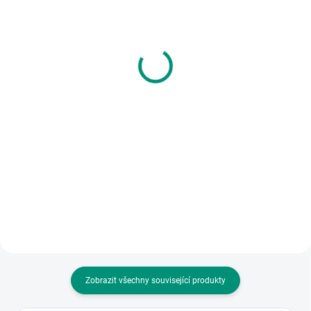
(1 KS)
(1 KS)
Albi | Kvído - Povídací
Vilac | Adventní kalendář
karty: U nás doma 1-2
Hmatej a najdi
roky
594 Kč
178 Kč
Do košíku
Do košíku
Zpestřete si čekání. Každý den si
vybalíte dřevěný dílek, papírovou
Povídací karty podporují rozvoj
kartička nebo textilní pytlík - a
řeči a komunikace batolat.
nakonec si zahrajete oblíbenou
Obsahují 10 oboustranných karet
hru! || Od 2 let
s obrázky a jednoduchými
otázkami. || Od 1 roku
Zobrazit všechny související produkty