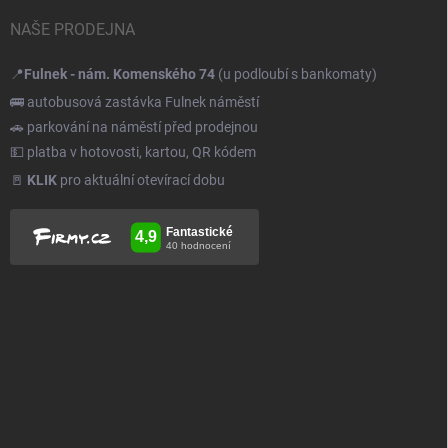
NAŠE PRODEJNA
📍
Fulnek - nám. Komenského 74
(u podloubí s bankomaty)
🚌 autobusová zastávka Fulnek náměstí
🚗 parkování na náměstí před prodejnou
💵 platba v hotovosti, kartou, QR kódem
🚪
KLIK
pro aktuální otevírací dobu