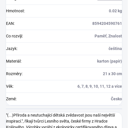
Hmotnost
:
0.02 kg
EAN
:
8594204590761
Co rozvíjí
:
Paměť, Znalost
Jazyk
:
čeština
Materiál
:
karton (papír)
Rozměry
:
21 x 30 cm
Věk
:
6, 7, 8, 9, 10, 11, 12 a více
Země
:
Česko
"(...)Příroda a neutuchající dětská zvědavost jsou naší největší
inspirací.", říkají tvůrci Lesního světa, české firmy z Hradce
Králového. Výrobky vyrábí z ekologicky certifikovaného dřeva a