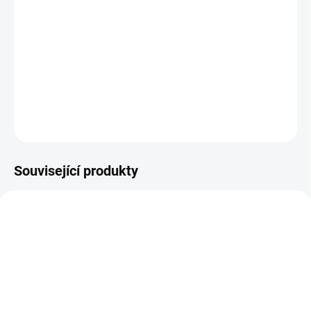
MOŽNOSTI
DORUČENÍ
Hrajte si a učte se o přírodě i doma. Třeba když venku zrovna prší.
S krásnými ilustracemi z přírody. || Od 6 let
DETAILNÍ INFORMACE
ZEPTAT SE
HLÍDACÍ PES
Související produkty
AKCE 🚨
VÁNOCE 🎄
SKLADEM
SKLADEM