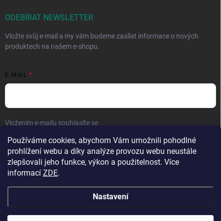
ODEBÍRAT NEWSLETTER
Vložte svůj e-mail a my vám budeme zasílat informace o nových
produktech na našem e-shopu.
E-MAIL
Vložením e-mailu souhlasíte se
zpracováním osobních údajů
.
Používáme cookies, abychom Vám umožnili pohodlné
Přihlásit se
prohlížení webu a díky analýze provozu webu neustále
zlepšovali jeho funkce, výkon a použitelnost. Více
informací
ZDE
.
Nastavení
Copyright 2026
Hračky vzdělávačky
. Všechna práva vyhrazena.
Upravit