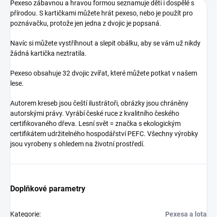
Pexeso zábavnou a hravou formou seznamuje děti i dospělé s
přírodou. S kartičkami můžete hrát pexeso, nebo je použít pro
poznávačku, protože jen jedna z dvojic je popsaná.
Navíc si můžete vystříhnout a slepit obálku, aby se vám už nikdy
žádná kartička neztratila.
Pexeso obsahuje 32 dvojic zvířat, které můžete potkat v našem
lese.
Autorem kreseb jsou čeští ilustrátoři, obrázky jsou chráněny
autorskými právy. Vyrábí české ruce z kvalitního českého
certifikovaného dřeva. Lesní svět = značka s ekologickým
certifikátem udržitelného hospodářství PEFC. Všechny výrobky
jsou vyrobeny s ohledem na životní prostředí.
Doplňkové parametry
Kategorie
:
Pexesa a lota