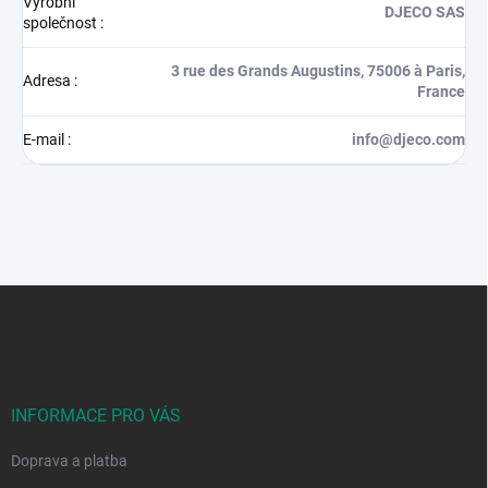
Výrobní
DJECO SAS
společnost
:
3 rue des Grands Augustins, 75006 à Paris,
Adresa
:
France
E-mail
:
info@djeco.com
Z
á
p
a
t
í
INFORMACE PRO VÁS
Doprava a platba