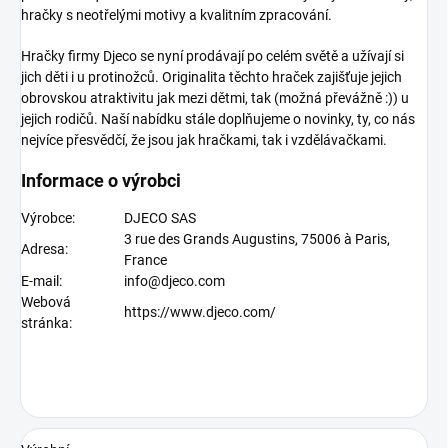
hračky s neotřelými motivy a kvalitním zpracování.
Hračky firmy Djeco
se nyní prodávají po celém světě a užívají si
jich děti i u protinožců. Originalita těchto hraček zajišťuje jejich
obrovskou atraktivitu jak mezi dětmi, tak (možná převážně :)) u
jejich rodičů. Naší nabídku stále doplňujeme o novinky, ty, co nás
nejvíce přesvědčí, že jsou jak hračkami, tak i vzdělávačkami.
Informace o výrobci
Výrobce:
DJECO SAS
3 rue des Grands Augustins, 75006 à Paris,
Adresa:
France
E-mail:
info@djeco.com
Webová
https://www.djeco.com/
stránka: