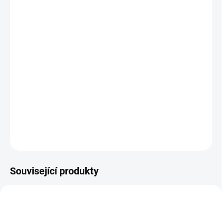
12.8.2026
MOŽNOSTI
DORUČENÍ
−
+
Přidat do košíku
Kooperativní karetní hra, ve které se snažíte ubránit velkému
vlkovi. | Od 5 let
DETAILNÍ INFORMACE
ZEPTAT SE
HLÍDACÍ PES
Související produkty
NAŠE FOTKY