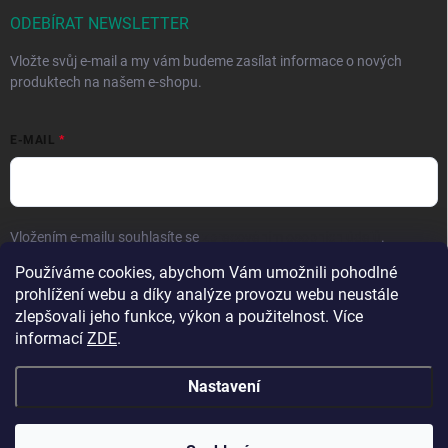
ODEBÍRAT NEWSLETTER
Vložte svůj e-mail a my vám budeme zasílat informace o nových
produktech na našem e-shopu.
E-MAIL
Vložením e-mailu souhlasíte se
zpracováním osobních údajů
.
Používáme cookies, abychom Vám umožnili pohodlné
Přihlásit se
prohlížení webu a díky analýze provozu webu neustále
zlepšovali jeho funkce, výkon a použitelnost. Více
informací
ZDE
.
Nastavení
Copyright 2026
Hračky vzdělávačky
. Všechna práva vyhrazena.
Upravit
nastavení cookies
Přejeme krásné prázdniny! 🧡 | Vaše objednávky