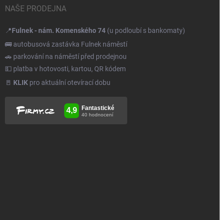
NAŠE PRODEJNA
📍
Fulnek - nám. Komenského 74
(u podloubí s bankomaty)
🚌 autobusová zastávka Fulnek náměstí
🚗 parkování na náměstí před prodejnou
💵 platba v hotovosti, kartou, QR kódem
🚪
KLIK
pro aktuální otevírací dobu