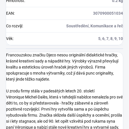
Hmotnost
:
0.2 kg
EAN
:
3070900051034
Co rozvíjí
:
Soustředění, Komunikace a řeč
Věk
:
5, 6, 7, 8, 9, 10
Francouzskou značku Djeco nesou originální didaktické hračky,
krásné kreativní sady a nápadité hry. Výrobky výrazně převyšují
kvalitu a estetickou úroveň hraček jiných výrobců. Firma
spolupracuje s mnoha výtvarníky, což jí dává punc originality,
který jinde těžko najdete.
U zrodu firmy stála v padesátých letech 20. století
Véronique Michel-Dalès, která v tehdejší nabídce nenalezla pro své
děti to, co by si představovala - hračky zábavné a zároveň
pozitivně rozvíjející. První hry vytvořila sama a po úspěchu
vybudovala firmu. Značka sklízela další úspěchy a ocenění, prošla
si i lety stagnace, ale od 90. let opět vzkvétá pod rukama syna
paní Véronique a nabízí stále nové kreativní hry a vytvarné sady,