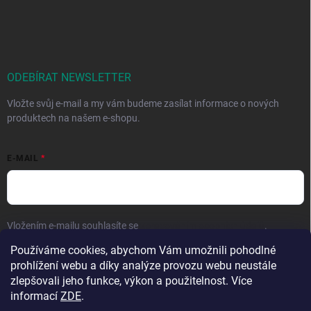
ODEBÍRAT NEWSLETTER
Vložte svůj e-mail a my vám budeme zasílat informace o nových
produktech na našem e-shopu.
E-MAIL
Vložením e-mailu souhlasíte se
zpracováním osobních údajů
.
Používáme cookies, abychom Vám umožnili pohodlné
Přihlásit se
prohlížení webu a díky analýze provozu webu neustále
zlepšovali jeho funkce, výkon a použitelnost. Více
informací
ZDE
.