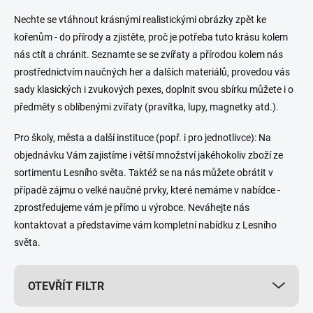
Nechte se vtáhnout krásnými realistickými obrázky zpět ke
kořenům - do přírody a zjistěte, proč je potřeba tuto krásu kolem
nás ctít a chránit. Seznamte se se zvířaty a přírodou kolem nás
prostřednictvím naučných her a dalších materiálů, provedou vás
sady klasických i zvukových pexes, doplnit svou sbírku můžete i o
předměty s oblíbenými zvířaty (pravítka, lupy, magnetky atd.).
Pro školy, města a další instituce (popř. i pro jednotlivce): Na
objednávku Vám zajistíme i větší množství jakéhokoliv zboží ze
sortimentu Lesního světa. Taktéž se na nás můžete obrátit v
případě zájmu o velké naučné prvky, které nemáme v nabídce -
zprostředujeme vám je přímo u výrobce. Neváhejte nás
kontaktovat a představíme vám kompletní nabídku z Lesního
světa.
OTEVŘÍT FILTR