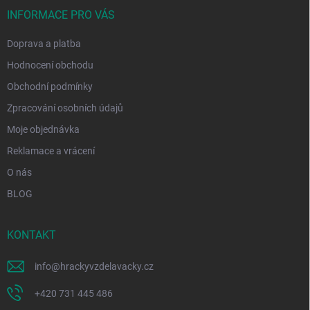
ý
í
INFORMACE PRO VÁS
p
i
Doprava a platba
s
u
Hodnocení obchodu
Obchodní podmínky
Zpracování osobních údajů
Moje objednávka
Reklamace a vrácení
O nás
BLOG
KONTAKT
info
@
hrackyvzdelavacky.cz
+420 731 445 486