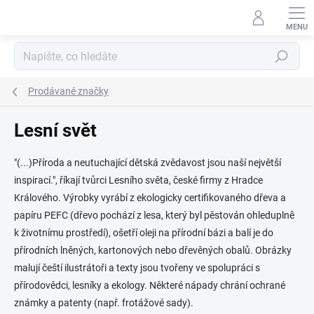
Přejít
na
obsah
Hledat
Prodávané značky
Lesní svět
"(...)Příroda a neutuchající dětská zvědavost jsou naší největší
inspirací.", říkají tvůrci Lesního světa, české firmy z Hradce
Králového. Výrobky vyrábí z ekologicky certifikovaného dřeva a
papíru PEFC (dřevo pochází z lesa, který byl pěstován ohleduplně
k životnímu prostředí), ošetří oleji na přírodní bázi a balí je do
přírodních lněných, kartonových nebo dřevěných obalů. Obrázky
malují čeští ilustrátoři a texty jsou tvořeny ve spolupráci s
přírodovědci, lesníky a ekology. Některé nápady chrání ochrané
známky a patenty (např. frotážové sady).