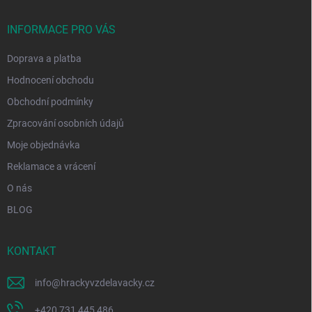
t
í
INFORMACE PRO VÁS
Doprava a platba
Hodnocení obchodu
Obchodní podmínky
Zpracování osobních údajů
Moje objednávka
Reklamace a vrácení
O nás
BLOG
KONTAKT
info
@
hrackyvzdelavacky.cz
+420 731 445 486