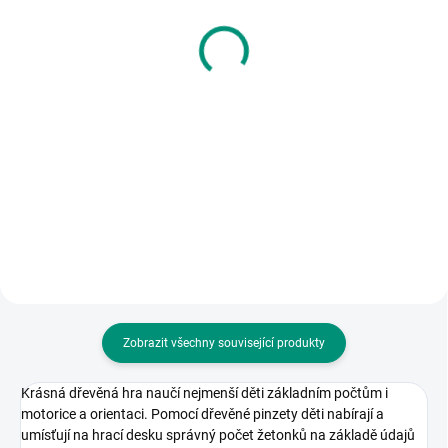
Djeco | Hra Malá akce
veverka
515 Kč
390 Kč
Do košíku
Detail
Zvířátka v akci
Kooperativní společenská hra pro
naše nejmenší deskohráče.
Uveďte děti do světa deskových
her! || Od 3 let/od 2 let
Zobrazit všechny související produkty
Krásná dřevěná hra naučí nejmenší děti základním počtům i
motorice a orientaci. Pomocí dřevěné pinzety děti nabírají a
umísťují na hrací desku správný počet žetonků na základě údajů