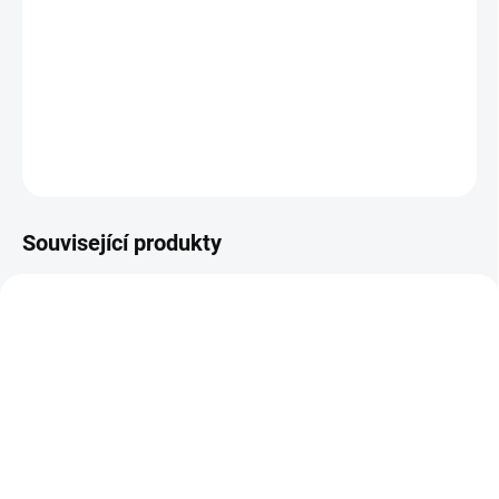
Procvičte si základní počty a motoriku se zvířátky v dřevěném
domečku. || Od 3 let
DETAILNÍ INFORMACE
ZEPTAT SE
HLÍDACÍ PES
Související produkty
NOVINKA
NEJPRODÁVANĚJŠÍ
NAŠE FOTKY
SKLADEM
MOMENTÁLNĚ NEDOSTUPNÉ
(1 KS)
Edukid | Ovocný sad a