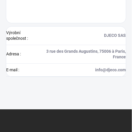
Výrobní
DJECO SAS
společnost
:
3 rue des Grands Augustins, 75006 à Paris,
Adresa
:
France
E-mail
:
info@djeco.com
Z
á
p
a