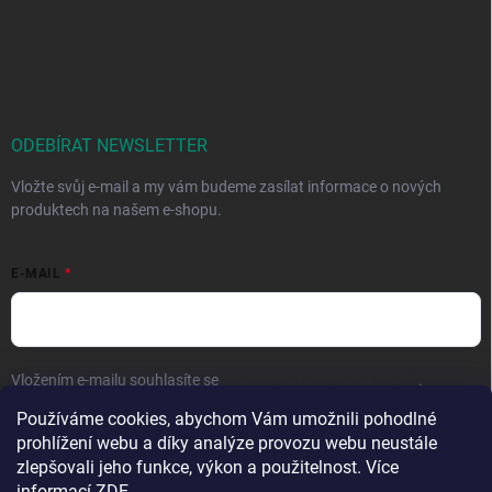
ODEBÍRAT NEWSLETTER
Vložte svůj e-mail a my vám budeme zasílat informace o nových
produktech na našem e-shopu.
E-MAIL
Vložením e-mailu souhlasíte se
zpracováním osobních údajů
.
Používáme cookies, abychom Vám umožnili pohodlné
Přihlásit se
prohlížení webu a díky analýze provozu webu neustále
zlepšovali jeho funkce, výkon a použitelnost. Více
informací
ZDE
.