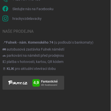
Sledujte nás na Facebooku
hrackyvzdelavacky
NAŠE PRODEJNA
📍
Fulnek - nám. Komenského 74
(u podloubí s bankomaty)
🚌 autobusová zastávka Fulnek náměstí
🚗 parkování na náměstí před prodejnou
💵 platba v hotovosti, kartou, QR kódem
🚪
KLIK
pro aktuální otevírací dobu