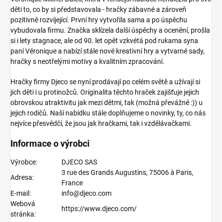
děti to, co by si představovala - hračky zábavné a zároveň
pozitivně rozvíjející. První hry vytvořila sama a po úspěchu
vybudovala firmu. Značka sklízela další úspěchy a ocenění, prošla
si i lety stagnace, ale od 90. let opět vzkvétá pod rukama syna
paní Véronique a nabízí stále nové kreativní hry a vytvarné sady,
hračky s neotřelými motivy a kvalitním zpracování.
Hračky firmy Djeco
se nyní prodávají po celém světě a užívají si
jich děti i u protinožců. Originalita těchto hraček zajišťuje jejich
obrovskou atraktivitu jak mezi dětmi, tak (možná převážně :)) u
jejich rodičů. Naší nabídku stále doplňujeme o novinky, ty, co nás
nejvíce přesvědčí, že jsou jak hračkami, tak i vzdělávačkami.
Informace o výrobci
Výrobce:
DJECO SAS
3 rue des Grands Augustins, 75006 à Paris,
Adresa:
France
E-mail:
info@djeco.com
Webová
https://www.djeco.com/
stránka: