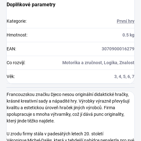
Doplňkové parametry
Kategorie
:
První hry
Hmotnost
:
0.5 kg
EAN
:
3070900016279
Co rozvíjí
:
Motorika a zručnost, Logika, Znalost
Věk
:
3, 4, 5, 6, 7
Francouzskou značku Djeco nesou originální didaktické hračky,
krásné kreativní sady a nápadité hry. Výrobky výrazně převyšují
kvalitu a estetickou úroveň hraček jiných výrobců. Firma
spolupracuje s mnoha výtvarníky, což jí dává punc originality,
který jinde těžko najdete.
U zrodu firmy stála v padesátých letech 20. století
Véronique Michel-Dalès, která v tehdejší nabídce nenalezla pro své