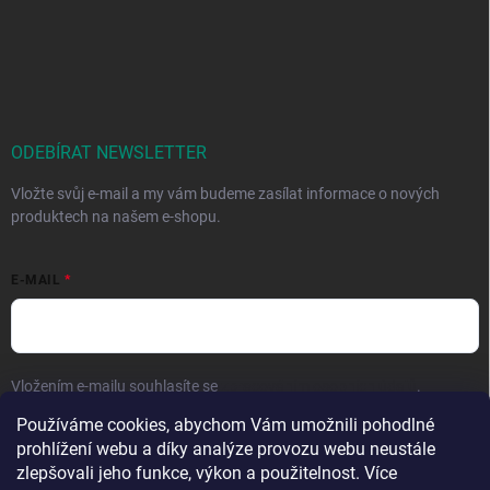
ODEBÍRAT NEWSLETTER
Vložte svůj e-mail a my vám budeme zasílat informace o nových
produktech na našem e-shopu.
E-MAIL
Vložením e-mailu souhlasíte se
zpracováním osobních údajů
.
Používáme cookies, abychom Vám umožnili pohodlné
Přihlásit se
prohlížení webu a díky analýze provozu webu neustále
zlepšovali jeho funkce, výkon a použitelnost. Více