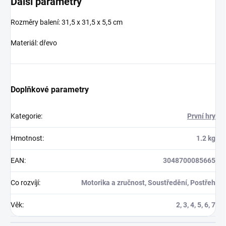
Další parametry
Rozměry balení: 31,5 x 31,5 x 5,5 cm
Materiál: dřevo
Doplňkové parametry
Kategorie
:
První hry
Hmotnost
:
1.2 kg
EAN
:
3048700085665
Co rozvíjí
:
Motorika a zručnost, Soustředění, Postřeh
Věk
:
2, 3, 4, 5, 6, 7