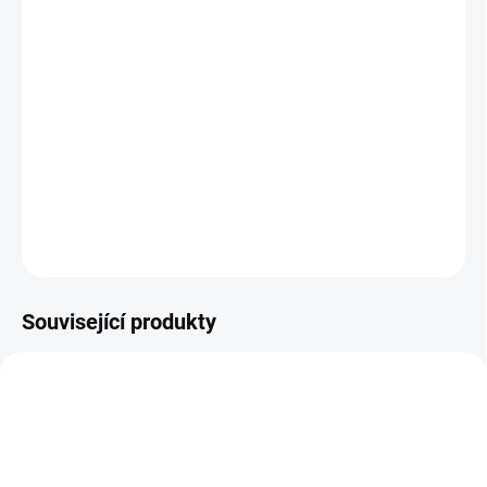
MOŽNOSTI
DORUČENÍ
−
+
Přidat do košíku
Sada 5 zábavných dřevěných her pro naše nejmenší. || Od 2 let
DETAILNÍ INFORMACE
ZEPTAT SE
HLÍDACÍ PES
Související produkty
NAŠE FOTKY
POSLEDNÍ KUSY