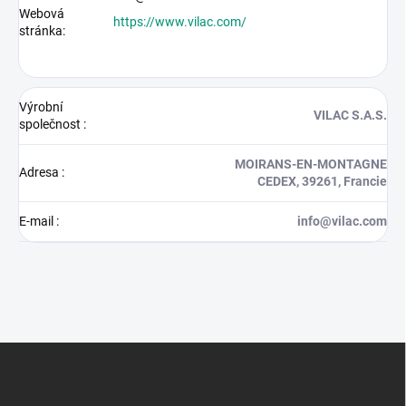
Webová
https://www.vilac.com/
stránka:
Výrobní
VILAC S.A.S.
společnost
:
MOIRANS-EN-MONTAGNE
Adresa
:
CEDEX, 39261, Francie
E-mail
:
info@vilac.com
Z
á
p