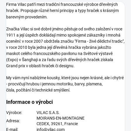
Firma Vilac patří mezi tradiční francouzské výrobce dřevěných
hraček. Propojuje různé herní principy a typy hraček s krásným
barevným provedením.
Značka Vilac si své dobré jméno pěstuje od svého založení v roce
1911 a její úspěch dokládají mimo spokojené zákazníky i mnohá
ocenění: v roce 2007 obdržela značku "Firma - živé dědictví tradic",
v roce 2010 byla jedna její dřevěná hračka vybrána jakožto
maskot celého francouzského pavilonu na Světové výstavě
(Expo) v Šanghaji a za řadu svých dřevěných hraček získala
Grand prix v oblasti hraček či designu.
My vám nyní nabízíme kousky, které jsou nejen krásné, ale i chytré
- procvičují hrubou i jemnou motoriku, barvy, písmena,
čísla, počítání či technické smýšlení.
Informace o výrobci
Výrobce:
VILAC S.A.S.
MOIRANS-EN-MONTAGNE
Adresa:
CEDEX,
39261,
Francie
E-mail:
info@vilac.com