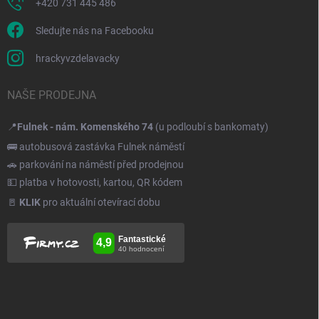
+420 731 445 486
Sledujte nás na Facebooku
hrackyvzdelavacky
NAŠE PRODEJNA
📍
Fulnek - nám. Komenského 74
(u podloubí s bankomaty)
🚌 autobusová zastávka Fulnek náměstí
🚗 parkování na náměstí před prodejnou
💵 platba v hotovosti, kartou, QR kódem
🚪
KLIK
pro aktuální otevírací dobu