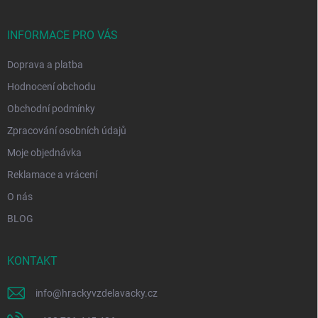
a
t
í
INFORMACE PRO VÁS
Doprava a platba
Hodnocení obchodu
Obchodní podmínky
Zpracování osobních údajů
Moje objednávka
Reklamace a vrácení
O nás
BLOG
KONTAKT
info
@
hrackyvzdelavacky.cz