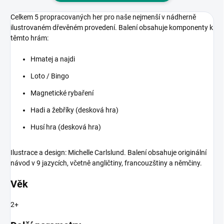
Celkem 5 propracovaných her pro naše nejmenší v nádherně
ilustrovaném dřevěném provedení. Balení obsahuje komponenty k
těmto hrám:
Hmatej a najdi
Loto / Bingo
Magnetické rybaření
Hadi a žebříky (desková hra)
Husí hra (desková hra)
Ilustrace a design: Michelle Carlslund. Balení obsahuje originální
návod v 9 jazycích, včetně angličtiny, francouzštiny a němčiny.
Věk
2+