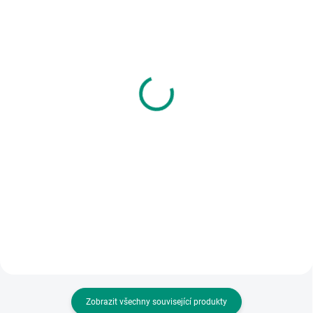
SKLADEM
SKLADEM
(1 KS)
(>2 KS)
Vilac | Hra Tři prasátka
Djeco | Swingo Basic
Balanční hra
659 Kč
359 Kč
Do košíku
Do košíku
Dřevěná kooperativní hra na
motivy známé pohádky. || Od 3 let
Pestrá balanční hra s tvary pro
rozvoj jemné motoriky. || Od 3 let
Zobrazit všechny související produkty