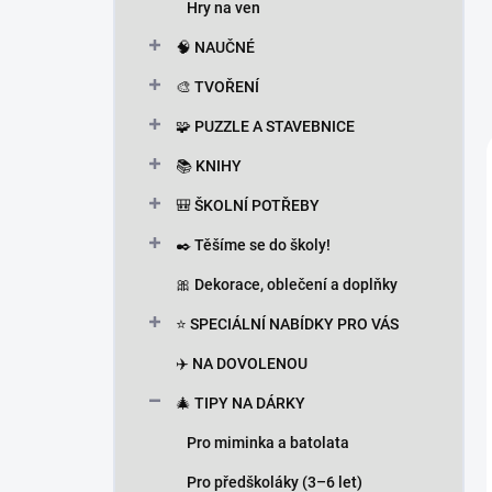
Hry na ven
🧠 NAUČNÉ
🎨 TVOŘENÍ
🧩 PUZZLE A STAVEBNICE
📚 KNIHY
🎒 ŠKOLNÍ POTŘEBY
✒️ Těšíme se do školy!
🎀 Dekorace, oblečení a doplňky
⭐ SPECIÁLNÍ NABÍDKY PRO VÁS
✈️ NA DOVOLENOU
🎄 TIPY NA DÁRKY
Pro miminka a batolata
Pro předškoláky (3–6 let)