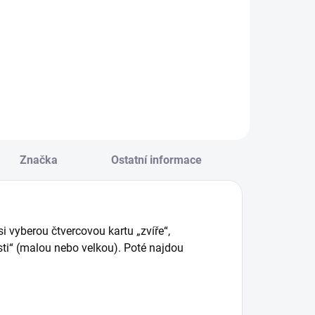
Vítejte zpět v
Evoře! Rodinná hra
ednoduché a
Azul v mini formátu
ábavné hry Vám
a praktickém
abízí skvělé
balení. || Od 8 let
působy, jak si
krátit pomalu
ěžící čas při
estování. || Od 4
et
Značka
Ostatní informace
si vyberou čtvercovou kartu „zvíře“,
sti“ (malou nebo velkou). Poté najdou