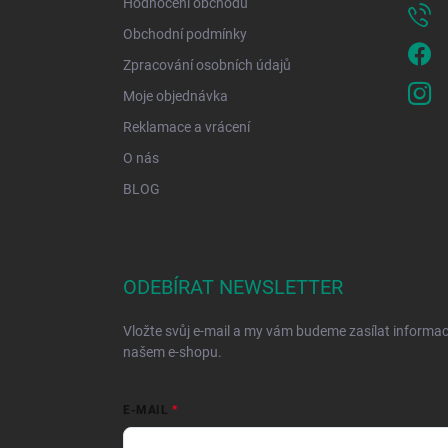
Hodnocení obchodu
Obchodní podmínky
Zpracování osobních údajů
Moje objednávka
Reklamace a vrácení
O nás
BLOG
ODEBÍRAT NEWSLETTER
Vložte svůj e-mail a my vám budeme zasílat informa
našem e-shopu.
E-MAIL