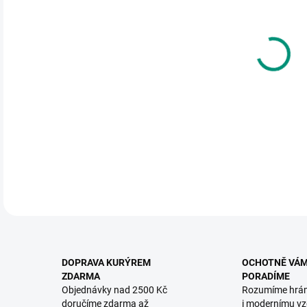
DO:
12.
MOŽ
Skvěl
Djeco
DETA
DOPRAVA KURÝREM
OCHOTNĚ VÁ
ZDARMA
PORADÍME
Objednávky nad 2500 Kč
Rozumíme hrá
doručíme zdarma až
i modernímu vz