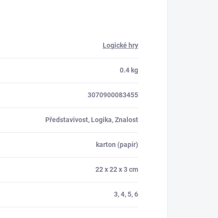
Logické hry
0.4 kg
3070900083455
Představivost, Logika, Znalost
karton (papír)
22 x 22 x 3 cm
3, 4, 5, 6