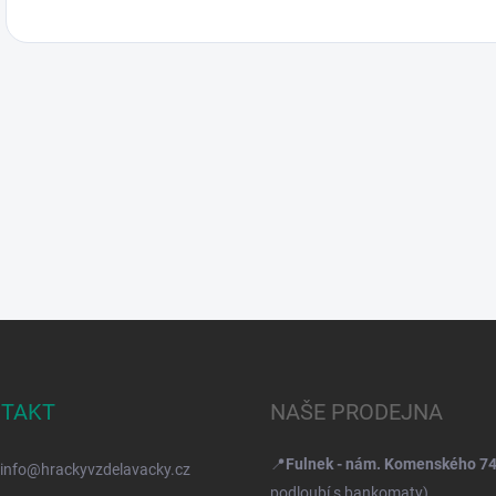
TAKT
NAŠE PRODEJNA
📍
Fulnek - nám. Komenského 7
info
@
hrackyvzdelavacky.cz
podloubí s bankomaty)