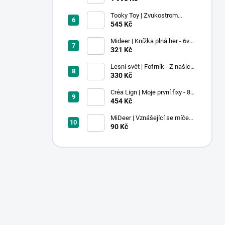
Tooky Toy | Zvukostrom
Pastel
545 Kč
Mideer | Knížka plná her - 6v1 -
Dobrodružství v muzeu
321 Kč
Lesní svět | Fofrník - Z našich
lesů
330 Kč
Créa Lign | Moje první fixy - 8
ks
454 Kč
MiDeer | Vznášející se míček -
červený
90 Kč