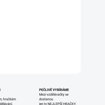
8.2026
NOSTI DORUČENÍ
−
+
Přidat do košíku
á vzdělávací hra, která děti učí barvy, velikosti a zvířata od
. || Od 3 let
ILNÍ INFORMACE
ZEPTAT SE
HLÍDACÍ PES
M
PEČLIVĚ VYBÍRÁME
Mezi vzdělávačky se
m, hračkám
dostanou
dělávání.
jen ty NEJLEPŠÍ HRAČKY.