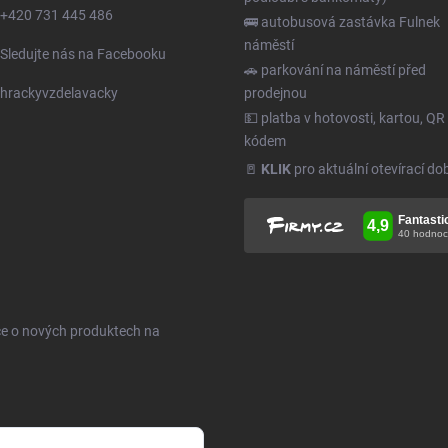
+420 731 445 486
🚌 autobusová zastávka Fulnek
náměstí
Sledujte nás na Facebooku
🚗 parkování na náměstí před
hrackyvzdelavacky
prodejnou
💵 platba v hotovosti, kartou, QR
kódem
🚪
KLIK
pro aktuální otevírací do
ce o nových produktech na