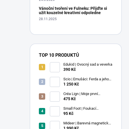
Vánoční tvoření ve Fulneku: Přijďte si
užít kouzelné kreativní odpoledne
28.11.2025
TOP 10 PRODUKTŮ
Edukid | Ovocný sad a veverka
390 Kč
Scio | Emušáci: Ferda a jeho
mouchy (1. díl)
1 250 Kč
Créa Lign | Moje první
voskovky - 9 ks
475 Kč
Small Foot | Foukací
lokomotiva s balonkem 1 ks
95 Kč
Mideer | Barevná magnetická
stavebnice - 100 ks
1 990 Kč