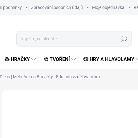
í podmínky
Zpracování osobních údajů
Moje objednávka
Re
Hledat
🧸 HRAČKY
🎨 TVOŘENÍ
🎲 HRY A HLAVOLAMY
Djeco | Mélo-Animo Barvičky - Eduludo vzdělávací hra
Neohodnoceno
Podrobnosti hodnocení
ZNAČKA:
DJECO
3
269
Měr
SK
cena
MŮŽ