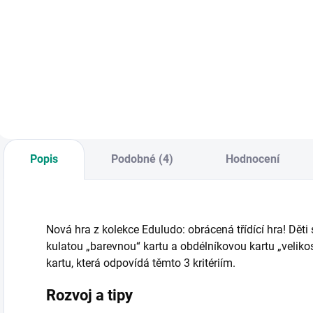
Obrázkové
Mini hra na cesty s
J
hádanky na cesty
roztomilým
z
od českých autorů
motivem rozvíjí
n
rozvíjí znalosti dětí
soustředění, paměť
z
v různých
a logické myšlení. ||
z
oblastech. || Od 5
Od 4 let, pro 2-6
b
let
hráčů
c
l
Popis
Podobné (4)
Hodnocení
Nová hra z kolekce Eduludo: obrácená třídící hra! Děti 
kulatou „barevnou“ kartu a obdélníkovou kartu „veliko
kartu, která odpovídá těmto 3 kritériím.
Rozvoj a tipy