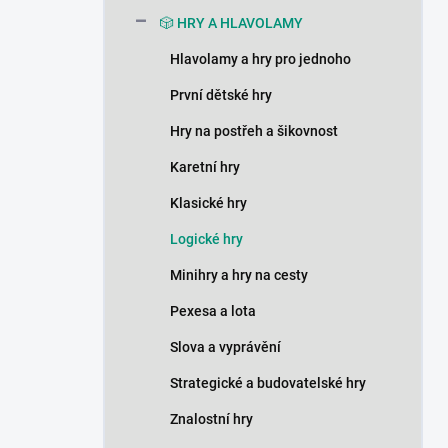
n
🎲 HRY A HLAVOLAMY
í
p
Hlavolamy a hry pro jednoho
a
n
První dětské hry
e
Hry na postřeh a šikovnost
l
Karetní hry
Klasické hry
Logické hry
Minihry a hry na cesty
Pexesa a lota
Slova a vyprávění
Strategické a budovatelské hry
Znalostní hry