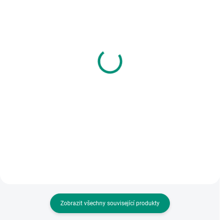
SKLADEM
(2 KS)
SKLADEM
(1 KS)
Djeco | Mini Travel Teki
MiDeer | Tetování Kluci
130 Kč
195 Kč
Do košíku
Do košíku
Rychlá minihra, ve které hádáte,
Balík 234 ks různého tetování pro
kdo jsou ostatní hráči. V
drsňáky i snílky s klučičími
cestovním balení pro děti od 4 let.
motivy. || Od 3 let
Zobrazit všechny související produkty