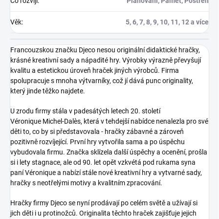
Co rozvíjí
:
Plánování, Paměť, Postřeh
Věk
:
5, 6, 7, 8, 9, 10, 11, 12 a více
Francouzskou značku Djeco nesou originální didaktické hračky,
krásné kreativní sady a nápadité hry. Výrobky výrazně převyšují
kvalitu a estetickou úroveň hraček jiných výrobců. Firma
spolupracuje s mnoha výtvarníky, což jí dává punc originality,
který jinde těžko najdete.
U zrodu firmy stála v padesátých letech 20. století
Véronique Michel-Dalès, která v tehdejší nabídce nenalezla pro své
děti to, co by si představovala - hračky zábavné a zároveň
pozitivně rozvíjející. První hry vytvořila sama a po úspěchu
vybudovala firmu. Značka sklízela další úspěchy a ocenění, prošla
si i lety stagnace, ale od 90. let opět vzkvétá pod rukama syna
paní Véronique a nabízí stále nové kreativní hry a vytvarné sady,
hračky s neotřelými motivy a kvalitním zpracování.
Hračky firmy Djeco
se nyní prodávají po celém světě a užívají si
jich děti i u protinožců. Originalita těchto hraček zajišťuje jejich