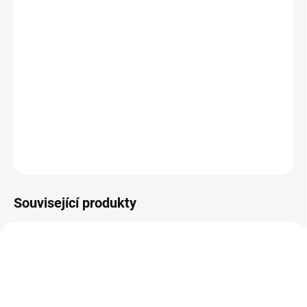
MOŽNOSTI
DORUČENÍ
−
+
Přidat do košíku
Oblíbená karetní hra Útok pirátů či v originále Piratatak. || Od 5 let
DETAILNÍ INFORMACE
ZEPTAT SE
HLÍDACÍ PES
Související produkty
AKCE 🚨
POSLEDNÍ KUSY