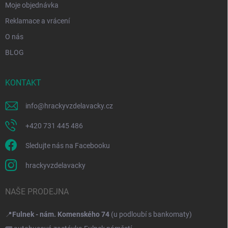
Moje objednávka
Reklamace a vrácení
O nás
BLOG
KONTAKT
info
@
hrackyvzdelavacky.cz
+420 731 445 486
Sledujte nás na Facebooku
hrackyvzdelavacky
NAŠE PRODEJNA
📍
Fulnek - nám. Komenského 74
(u podloubí s bankomaty)