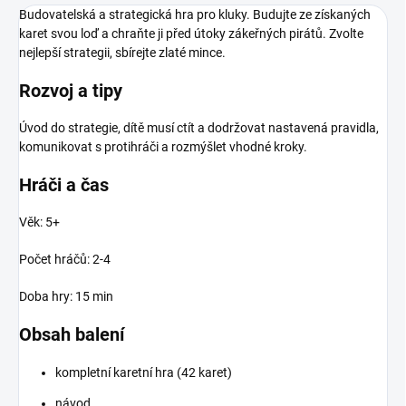
Budovatelská a strategická hra pro kluky. Budujte ze získaných
karet svou loď a chraňte ji před útoky zákeřných pirátů. Zvolte
nejlepší strategii, sbírejte zlaté mince.
Rozvoj a tipy
Úvod do strategie, dítě musí ctít a dodržovat nastavená pravidla,
komunikovat s protihráči a rozmýšlet vhodné kroky.
Hráči a čas
Věk: 5+
Počet hráčů: 2-4
Doba hry: 15 min
Obsah balení
kompletní karetní hra (42 karet)
návod