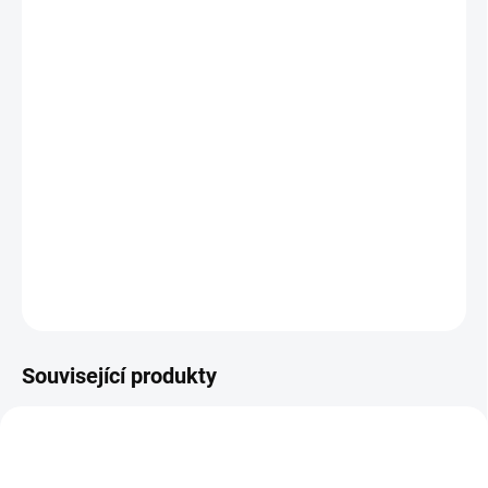
11.8.2026
MOŽNOSTI
DORUČENÍ
−
+
Přidat do košíku
Jak uniknout z jeskyně mocného Džina, když je mapa roztrhaná a
ještě uloupit co nejvíce nahromaděného pokladu? || Od 6 let
DETAILNÍ INFORMACE
ZEPTAT SE
HLÍDACÍ PES
Související produkty
POSLEDNÍ KUSY
VYROBENO V ČR