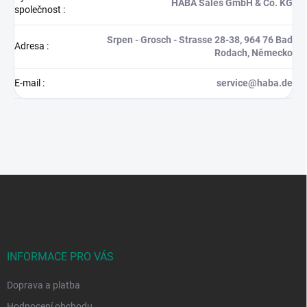
HABA Sales GmbH & Co. KG
společnost
:
Srpen - Grosch - Strasse 28-38, 964 76 Bad
Adresa
:
Rodach, Německo
E-mail
:
service@haba.de
Z
á
p
a
t
í
INFORMACE PRO VÁS
Doprava a platba
Hodnocení obchodu