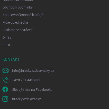
Obchodní podmínky
Zpracování osobních údajů
Moje objednávka
Reklamace a vrácení
O nás
BLOG
KONTAKT
info
@
hrackyvzdelavacky.cz
+420 731 445 486
Sledujte nás na Facebooku
hrackyvzdelavacky