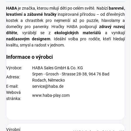
HABA
je značka, kterou milují děti po celém světě. Nabízí
barevné,
kreativní a zábavné hračky
inspirované přírodou – od dřevěných
kostek a chrastítek pro nejmenší až po puzzle, hlavolamy a
domečky pro panenky. Hračky HABA podporují
zdravý rozvoj
dítěte
, vyrábějí se z
ekologických materiálů
a vynikají
nadčasovým designem
. Ideální volba pro rodiče, kteří hledají
kvalitu, smysl a radost v jednom.
Informace o výrobci
Výrobce:
HABA Sales GmbH & Co. KG
Srpen - Grosch - Strasse 28-38, 964 76 Bad
Adresa:
Rodach, Německo
E-mail:
service@haba.de
Webová
www.haba-play.com
stránka:
Výrobní