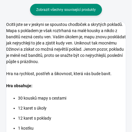
Zobrazit všechny související produkty
Ocitli jste se v jeskyni se spoustou chodbiček a skrytých pokladů.
Mapa s pokladem je však roztrhaná na malé kousky a nikdo z
banditů nezná cestu ven. Vaším úkolem je, mapu znovu poskládat
jak nejrychleji to jde a zjistit kudy ven. Uniknout tak mocnému
Džinovi a získat co možná největší poklad. Jenom pozor, pokladu
je méně než banditů, proto se snažte být co nejrychlejší, poslední
půjde s prázdnou.
Hra na rychlost, postřeh a šikovnost, která vás bude bavit.
Hra obsahuje:
30 kousků mapy s cestami
12 karet s úkoly
12 karet s poklady
1 kostku