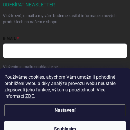
ODEBÍRAT NEWSLETTER
Vložte svůj e-mail a my vám budeme zasílat informace o nových
produktech na našem e-shopu.
E-MAIL
Vložením e-mailu souhlasíte se
zpracováním osobních údajů
.
Používáme cookies, abychom Vám umožnili pohodlné
Přihlásit se
prohlížení webu a díky analýze provozu webu neustále
zlepšovali jeho funkce, výkon a použitelnost. Více
informací
ZDE
.
Nastavení
Copyright 2026
Hračky vzdělávačky
. Všechna práva vyhrazena.
Upravit
nastavení cookies
Přejeme krásné prázdniny! 🧡 | Vaše objednávky
Souhlasím