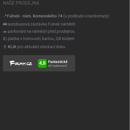
NAŠE PRODEJNA
📍
Fulnek - nám. Komenského 74
(u podloubí s bankomaty)
🚌 autobusová zastávka Fulnek náměstí
🚗 parkování na náměstí před prodejnou
💵 platba v hotovosti, kartou, QR kódem
🚪
KLIK
pro aktuální otevírací dobu