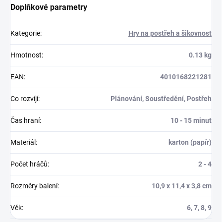
Doplňkové parametry
Kategorie
:
Hry na postřeh a šikovnost
Hmotnost
:
0.13 kg
EAN
:
4010168221281
Co rozvíjí
:
Plánování, Soustředění, Postřeh
Čas hraní
:
10 - 15 minut
Materiál
:
karton (papír)
Počet hráčů
:
2 - 4
Rozměry balení
:
10,9 x 11,4 x 3,8 cm
Věk
:
6, 7, 8, 9