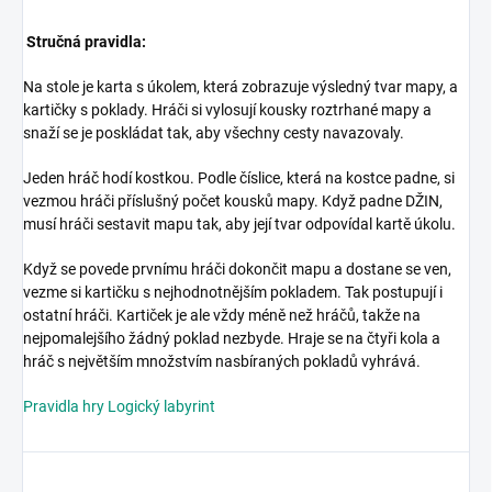
Stručná pravidla:
Na stole je karta s úkolem, která zobrazuje výsledný tvar mapy, a
kartičky s poklady. Hráči si vylosují
kousky roztrhané mapy
a
snaží se je poskládat tak, aby všechny cesty navazovaly.
Jeden hráč hodí kostkou. Podle číslice, která na kostce padne, si
vezmou hráči příslušný počet kousků mapy. Když padne DŽIN,
musí hráči sestavit mapu tak, aby její tvar odpovídal kartě úkolu.
Když se povede prvnímu hráči dokončit mapu a dostane se ven,
vezme si kartičku s nejhodnotnějším
pokladem. Tak postupují i
ostatní hráči. Kartiček je ale vždy méně než hráčů, takže na
nejpomalejšího žádný poklad nezbyde. Hraje se na čtyři kola a
hráč s největším množstvím nasbíraných pokladů vyhrává.
Pravidla hry Logický labyrint