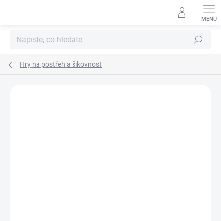
Přejít
na
obsah
Hledat
Hry na postřeh a šikovnost
Podrobnosti hodnocení
Neohodnoceno
ZNAČKA:
HABA