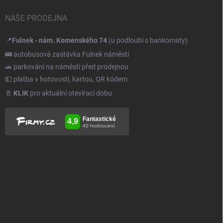
NAŠE PRODEJNA
📍
Fulnek - nám. Komenského 74
(u podloubí s bankomaty)
🚌 autobusová zastávka Fulnek náměstí
🚗 parkování na náměstí před prodejnou
💵 platba v hotovosti, kartou, QR kódem
🚪
KLIK
pro aktuální otevírací dobu