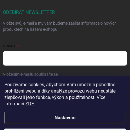
ODEBÍRAT NEWSLETTER
Vložte svůj e-mail a my vám budeme zasílat informace o nových
produktech na našem e-shopu.
E-MAIL
Vložením e-mailu souhlasíte se
zpracováním osobních údajů
.
Používáme cookies, abychom Vám umožnili pohodlné
Přihlásit se
prohlížení webu a díky analýze provozu webu neustále
zlepšovali jeho funkce, výkon a použitelnost. Více
informací
ZDE
.
Nastavení
Copyright 2026
Hračky vzdělávačky
. Všechna práva vyhrazena.
Upravit