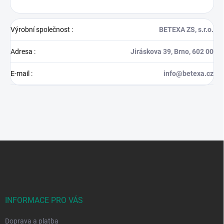
Výrobní společnost
:
BETEXA ZS, s.r.o.
Adresa
:
Jiráskova 39, Brno, 602 00
E-mail
:
info@betexa.cz
Z
á
p
a
t
í
INFORMACE PRO VÁS
Doprava a platba