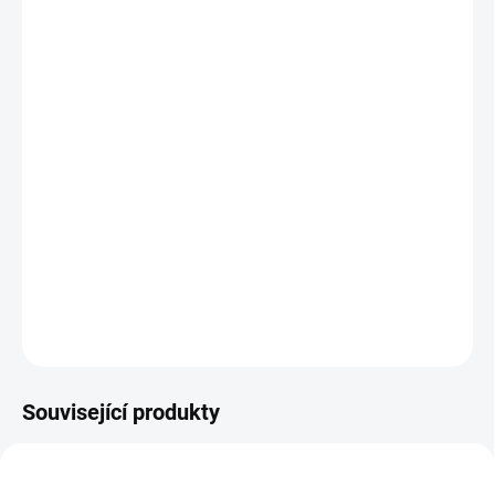
MŮŽEME
DORUČIT DO:
12.8.2026
MOŽNOSTI
DORUČENÍ
−
+
Přidat do košíku
První dětské vystřihovánky s atraktivními motivy z města. || Od 4
let
DETAILNÍ INFORMACE
ZEPTAT SE
HLÍDACÍ PES
Související produkty
POSLEDNÍ KUSY