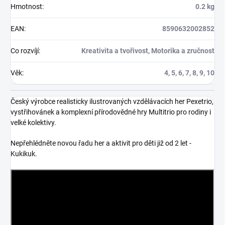
Hmotnost
:
0.2 kg
EAN
:
8590632002852
Co rozvíjí
:
Kreativita a tvořivost, Motorika a zručnost
Věk
:
4, 5, 6, 7, 8, 9, 10
Český výrobce realisticky ilustrovaných vzdělávacích her Pexetrio,
vystřihovánek a komplexní přírodovědné hry Multitrio pro rodiny i
velké kolektivy.
Nepřehlédněte novou řadu her a aktivit pro děti již od 2 let -
Kukikuk.