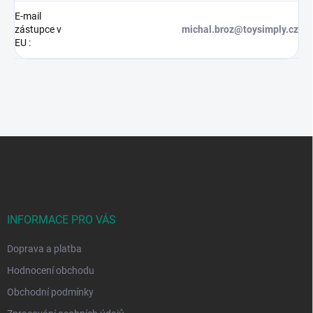
E-mail
zástupce v
michal.broz@toysimply.cz
EU
:
Z
á
p
a
t
í
INFORMACE PRO VÁS
Doprava a platba
Hodnocení obchodu
Obchodní podmínky