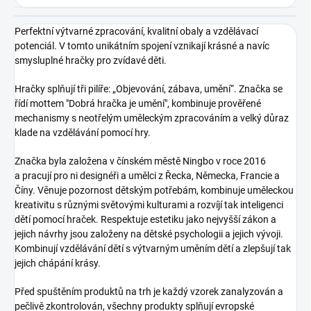
Perfektní výtvarné zpracování, kvalitní obaly a vzdělávací
potenciál. V tomto unikátním spojení vznikají krásné a navíc
smysluplné hračky pro zvídavé děti.
Hračky splňují tři pilíře: „Objevování, zábava, umění“. Značka se
řídí mottem "Dobrá hračka je umění", kombinuje prověřené
mechanismy s neotřelým uměleckým zpracováním a velký důraz
klade na vzdělávání pomocí hry.
Značka byla založena v čínském městě Ningbo v roce 2016
a pracují pro ni designéři a umělci z Řecka, Německa, Francie a
Číny. Věnuje pozornost dětským potřebám, kombinuje uměleckou
kreativitu s různými světovými kulturami a rozvíjí tak inteligenci
dětí pomocí hraček. Respektuje estetiku jako nejvyšší zákon a
jejich návrhy jsou založeny na dětské psychologii a jejich vývoji.
Kombinují vzdělávání dětí s výtvarným uměním dětí a zlepšují tak
jejich chápání krásy.
Před spuštěním produktů na trh je každý vzorek zanalyzován a
pečlivě zkontrolován, všechny produkty splňují evropské