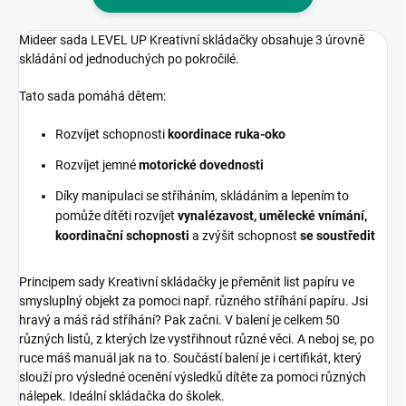
Mideer sada LEVEL UP Kreativní skládačky obsahuje 3 úrovně
skládání od jednoduchých po pokročilé.
Tato sada pomáhá dětem:
Rozvíjet schopnosti
koordinace ruka-oko
Rozvíjet jemné
motorické dovednosti
Díky manipulaci se stříháním, skládáním a lepením to
pomůže dítěti rozvíjet
vynalézavost, umělecké vnímání,
koordinační schopnosti
a zvýšit schopnost
se soustředit
Principem sady Kreativní skládačky je přeměnit list papíru ve
smysluplný objekt za pomoci např. různého stříhání papíru.
Jsi
hravý a máš rád stříhání? Pak začni.
V balení je celkem 50
různých listů, z kterých lze vystřihnout různé věci. A neboj se, po
ruce máš manuál jak na to.
Součástí balení je i certifikát, který
slouží pro výsledné ocenění výsledků dítěte za pomoci různých
nálepek.
Ideální skládačka do školek.