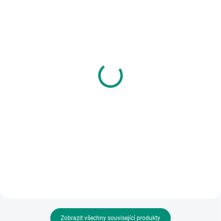
SKLADEM
SKLADEM
(>2 KS)
(1 KS)
Betexa | Začínáme
Djeco | Origami Ozdobné
vystřihovat Vlaky
papíry dívčí
137 Kč
240 Kč
Do košíku
Do košíku
První dětské vystřihovánky s
Sada 100 krásných, oboustranně
atraktivními motivy vlaků. || Od 4
potištěných papírů na origami v
let
dívčích barvách. || Od 7 let
Zobrazit všechny související produkty