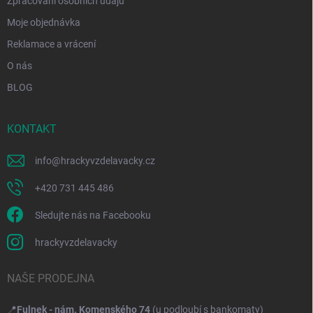
Zpracování osobních údajů
Moje objednávka
Reklamace a vrácení
O nás
BLOG
KONTAKT
info
@
hrackyvzdelavacky.cz
+420 731 445 486
Sledujte nás na Facebooku
hrackyvzdelavacky
NAŠE PRODEJNA
📍
Fulnek - nám. Komenského 74
(u podloubí s bankomaty)