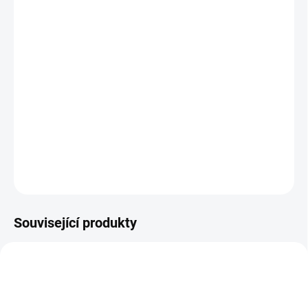
12.8.2026
MOŽNOSTI
DORUČENÍ
−
+
Přidat do košíku
Naučná kreativní skládačka ze série LEVEL UP. || Od 4 let
DETAILNÍ INFORMACE
ZEPTAT SE
HLÍDACÍ PES
Související produkty
VYROBENO V ČR
AKCE 🚨
POSLEDNÍ KUSY