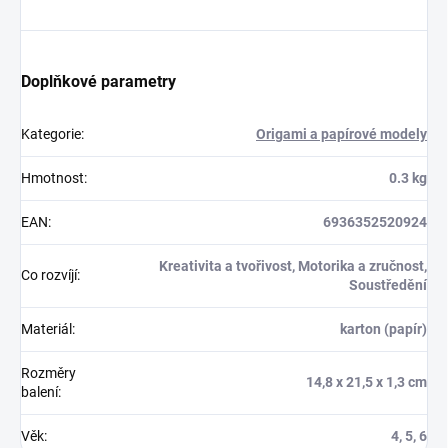
Doplňkové parametry
Kategorie
:
Origami a papírové modely
Hmotnost
:
0.3 kg
EAN
:
6936352520924
Kreativita a tvořivost, Motorika a zručnost,
Co rozvíjí
:
Soustředění
Materiál
:
karton (papír)
Rozměry
14,8 x 21,5 x 1,3 cm
balení
:
Věk
:
4, 5, 6