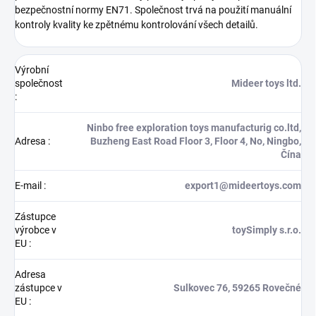
bezpečnostní normy EN71. Společnost trvá na použití manuální
kontroly kvality ke zpětnému kontrolování všech detailů.
Výrobní
společnost
Mideer toys ltd.
:
Ninbo free exploration toys manufacturig co.ltd,
Adresa
:
Buzheng East Road Floor 3, Floor 4, No, Ningbo,
Čína
E-mail
:
export1@mideertoys.com
Zástupce
výrobce v
toySimply s.r.o.
EU
:
Adresa
zástupce v
Sulkovec 76, 59265 Rovečné
EU
: