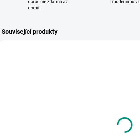
doručíme zdarma až
i modernímu vz
domů.
Související produkty
VYROBENO V ČR
SKLADEM
SKLADEM
(1 KS)
(>2 KS)
Djeco | Pohádkové
M
Betexa |
desky se
Začínáme
znovupoužitelnými
t
vystřihovat -
samolepkami
279 Kč
Moje město
137 Kč
Tajuplný les