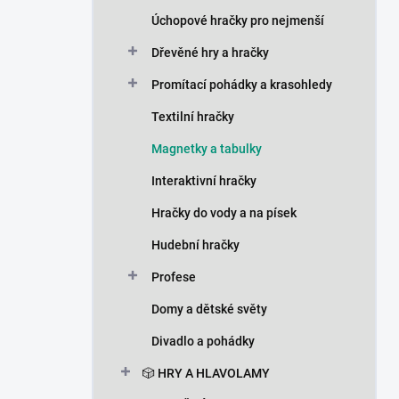
n
Úchopové hračky pro nejmenší
í
p
Dřevěné hry a hračky
a
n
Promítací pohádky a krasohledy
e
Textilní hračky
l
Magnetky a tabulky
Interaktivní hračky
Hračky do vody a na písek
Hudební hračky
Profese
Domy a dětské světy
Divadlo a pohádky
🎲 HRY A HLAVOLAMY