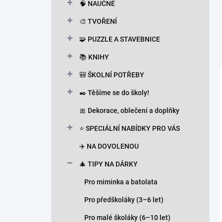
🧠 NAUČNÉ
🎨 TVOŘENÍ
🧩 PUZZLE A STAVEBNICE
📚 KNIHY
🎒 ŠKOLNÍ POTŘEBY
✒️ Těšíme se do školy!
🎀 Dekorace, oblečení a doplňky
⭐ SPECIÁLNÍ NABÍDKY PRO VÁS
✈️ NA DOVOLENOU
🎄 TIPY NA DÁRKY
Pro miminka a batolata
Pro předškoláky (3–6 let)
Pro malé školáky (6–10 let)