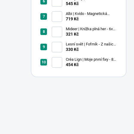
Pastel
545 Kč
Albi | Kvído - Magnetická
zvířátka: Farma
719 Kč
Mideer | Knížka plná her - 6v1 -
Dobrodružství v muzeu
321 Kč
Lesní svět | Fofrník - Z našich
lesů
330 Kč
Créa Lign | Moje první fixy - 8
ks
454 Kč