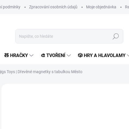
í podmínky
Zpracování osobních údajů
Moje objednávka
Re
Hledat
🧸 HRAČKY
🎨 TVOŘENÍ
🎲 HRY A HLAVOLAMY
jigs Toys | Dřevěné magnetky s tabulkou Město
Neohodnoceno
Podrobnosti hodnocení
ZNAČKA:
BIGJIGS TOY
POSLEDNÍ KUSY
2
194
Měr
SK