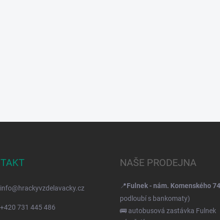
TAKT
NAŠE PRODEJNA
📍
Fulnek - nám. Komenského 7
info
@
hrackyvzdelavacky.cz
podloubí s bankomaty)
+420 731 445 486
🚌 autobusová zastávka Fulnek