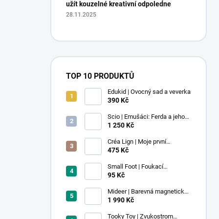
užít kouzelné kreativní odpoledne
28.11.2025
TOP 10 PRODUKTŮ
Edukid | Ovocný sad a veverka
390 Kč
Scio | Emušáci: Ferda a jeho
mouchy (1. díl)
1 250 Kč
Créa Lign | Moje první
voskovky - 9 ks
475 Kč
Small Foot | Foukací
lokomotiva s balonkem 1 ks
95 Kč
Mideer | Barevná magnetická
stavebnice - 100 ks
1 990 Kč
Tooky Toy | Zvukostrom