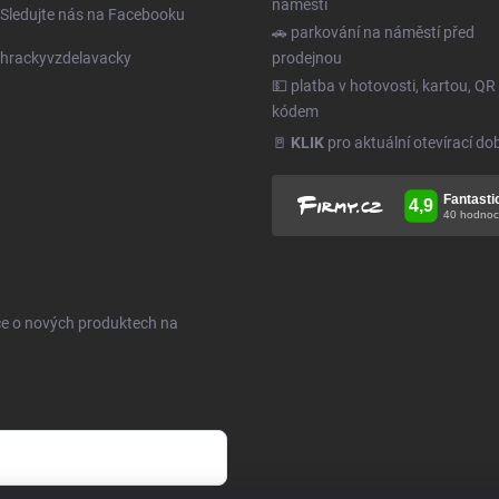
náměstí
Sledujte nás na Facebooku
🚗 parkování na náměstí před
hrackyvzdelavacky
prodejnou
💵 platba v hotovosti, kartou, QR
kódem
🚪
KLIK
pro aktuální otevírací do
ce o nových produktech na