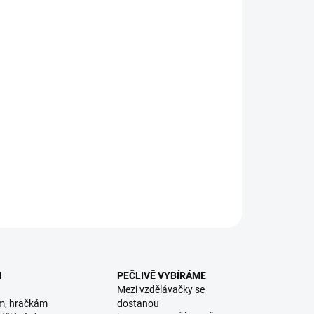
:
EME DORUČIT
8.2026
NOSTI DORUČENÍ
−
+
Přidat do košíku
 magnetků s tabulkou. || Věk 3+
ILNÍ INFORMACE
ZEPTAT SE
HLÍDACÍ PES
M
PEČLIVĚ VYBÍRÁME
Mezi vzdělávačky se
m, hračkám
dostanou