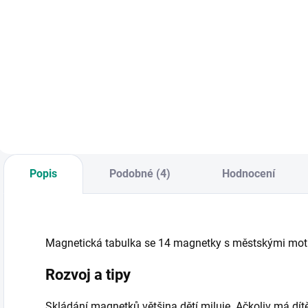
Do košíku
Do košíku
Desky s kulisami
K
První dětské
tajuplného lesa
m
vystřihovánky s
poskytují skvělý
t
atraktivními motivy
základ pro vaše
s
z města. || Od 4 let
dobrodružné
s
pohádkové příběhy.
V
| Od 4 let
b
d
O
Popis
Podobné (4)
Hodnocení
Magnetická tabulka se 14 magnetky s městskými mot
Rozvoj a tipy
Skládání magnetků většina dětí miluje. Ačkoliv má dít