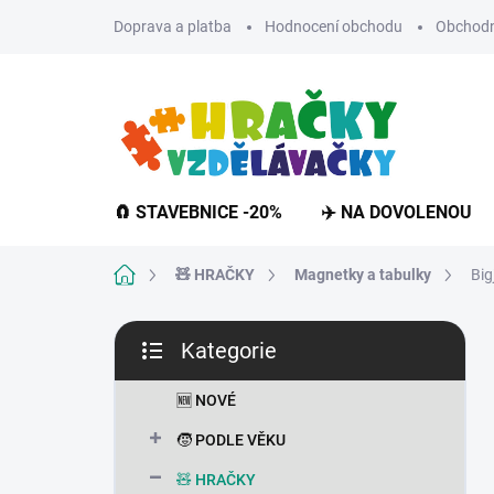
Přejít
Doprava a platba
Hodnocení obchodu
Obchodn
na
obsah
🧲 STAVEBNICE -20%
✈️ NA DOVOLENOU
Domů
🧸 HRAČKY
Magnetky a tabulky
Big
P
Kategorie
o
Přeskočit
s
kategorie
t
🆕 NOVÉ
r
🧒 PODLE VĚKU
a
n
🧸 HRAČKY