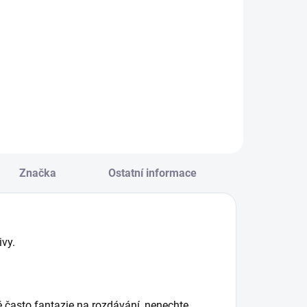
Do košíku
Do košíku
azeta s
Kazeta s
agnetickou
magnetickou
abulkou a
tabulkou a
poustou magnetů
spoustou magnetů
 předlohami.
s předlohami.
ytvářejte auta,
Vytvářejte správně
agry a další
či zábavné
opravní stroje. ||
převleky. || Od 3 let
d 3 let
Značka
Ostatní informace
ivy.
ě často fantazie na rozdávání, nenechte