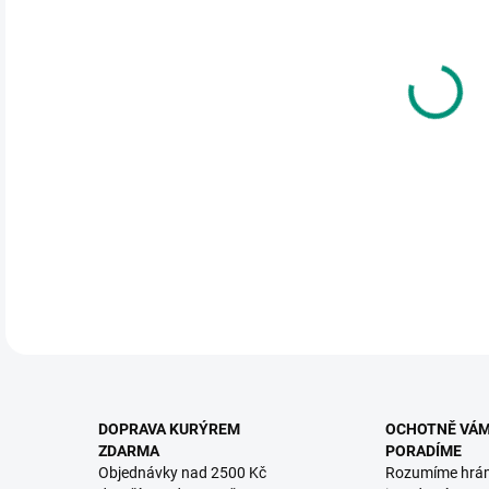
cena
MŮŽ
DO:
11.
MOŽ
Sada
DETA
DOPRAVA KURÝREM
OCHOTNĚ VÁ
ZDARMA
PORADÍME
Objednávky nad 2500 Kč
Rozumíme hrá