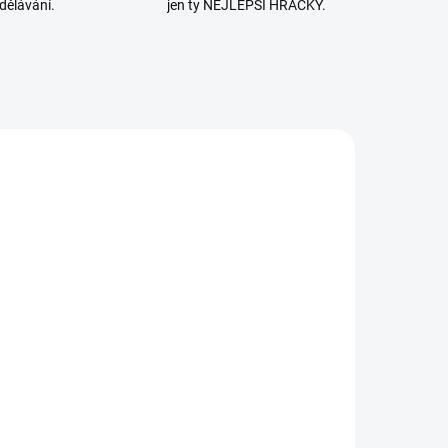
dělávání.
jen ty NEJLEPŠÍ HRAČKY.
SKLADEM
SKLADEM
(>2 KS)
(1 KS)
iDeer |
MiDeer |
Magnetická
Magnetická
abulka -
tabulka -
Doprava
425 Kč
Oblékání
415 Kč