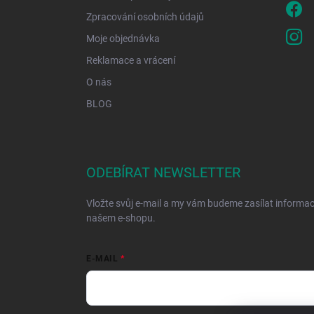
Zpracování osobních údajů
Moje objednávka
Reklamace a vrácení
O nás
BLOG
ODEBÍRAT NEWSLETTER
Vložte svůj e-mail a my vám budeme zasílat informa
našem e-shopu.
E-MAIL