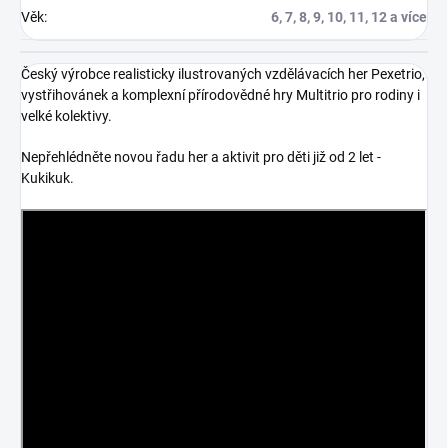
Věk
:
6, 7, 8, 9, 10, 11, 12 a více
Český výrobce realisticky ilustrovaných vzdělávacích her Pexetrio,
vystřihovánek a komplexní přírodovědné hry Multitrio pro rodiny i
velké kolektivy.
Nepřehlédněte novou řadu her a aktivit pro děti již od 2 let -
Kukikuk.