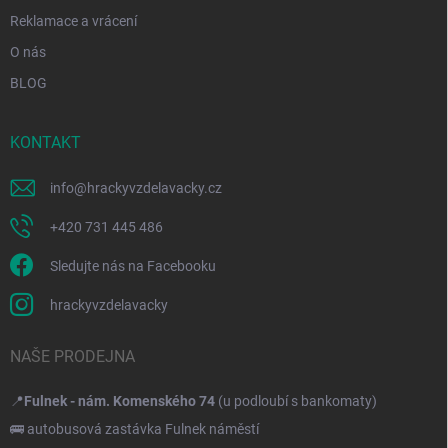
Reklamace a vrácení
O nás
BLOG
KONTAKT
info
@
hrackyvzdelavacky.cz
+420 731 445 486
Sledujte nás na Facebooku
hrackyvzdelavacky
NAŠE PRODEJNA
📍
Fulnek - nám. Komenského 74
(u podloubí s bankomaty)
🚌 autobusová zastávka Fulnek náměstí