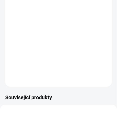
MŮŽEME
DORUČIT DO:
11.8.2026
MOŽNOSTI
DORUČENÍ
−
+
Přidat do košíku
Klasické papírové vystřihovánky a skládačky pro výrobu modelů
dopravních prostředků. Pro malé začínající modeláře. || Od 6 let
DETAILNÍ INFORMACE
ZEPTAT SE
HLÍDACÍ PES
Související produkty
NEJPRODÁVANĚJŠÍ
VÁNOCE 🎄