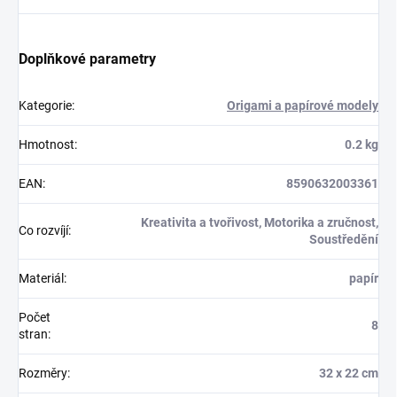
Doplňkové parametry
Kategorie
:
Origami a papírové modely
Hmotnost
:
0.2 kg
EAN
:
8590632003361
Kreativita a tvořivost, Motorika a zručnost,
Co rozvíjí
:
Soustředění
Materiál
:
papír
Počet
8
stran
:
Rozměry
:
32 x 22 cm