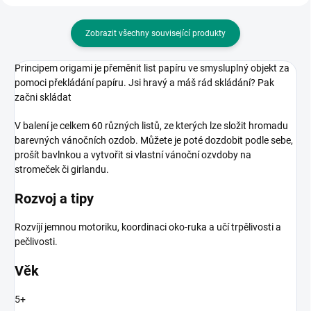
Zobrazit všechny související produkty
Principem origami je přeměnit list papíru ve smysluplný objekt za
pomoci překládání papíru.
Jsi hravý a máš rád skládání? Pak
začni skládat
V balení je celkem 60 různých listů, ze kterých lze složit hromadu
barevných vánočních ozdob. Můžete je poté dozdobit podle sebe,
prošít bavlnkou a vytvořit si vlastní vánoční ozvdoby na
stromeček či girlandu.
Rozvoj a tipy
Rozvíjí jemnou motoriku, koordinaci oko-ruka a učí trpělivosti a
pečlivosti.
Věk
5+