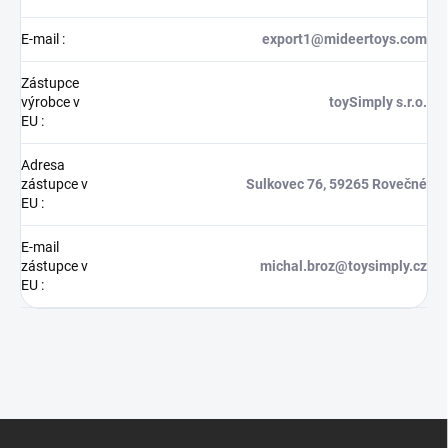
E-mail
:
export1@mideertoys.com
Zástupce
výrobce v
toySimply s.r.o.
EU
:
Adresa
zástupce v
Sulkovec 76, 59265 Rovečné
EU
:
E-mail
zástupce v
michal.broz@toysimply.cz
EU
:
Z