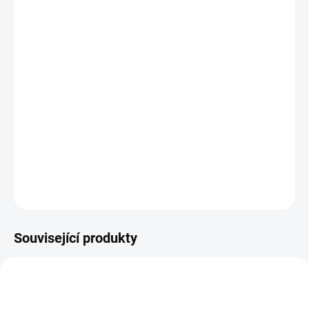
12.8.2026
MOŽNOSTI
DORUČENÍ
−
+
Přidat do košíku
Barevná sada předtištěných papírů k tvorbě prvních origami.
Obsahuje 60 listů. || Od 5 let
DETAILNÍ INFORMACE
ZEPTAT SE
HLÍDACÍ PES
Související produkty
VYROBENO V ČR
VYROBENO V ČR
VÁNOCE 🎄