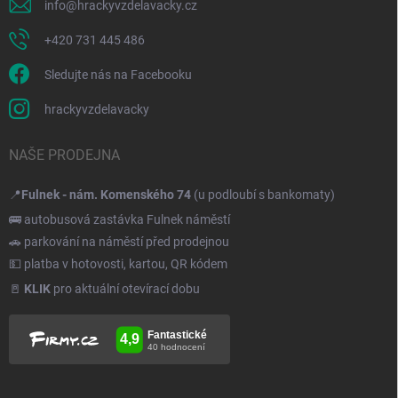
info
@
hrackyvzdelavacky.cz
+420 731 445 486
Sledujte nás na Facebooku
hrackyvzdelavacky
NAŠE PRODEJNA
📍
Fulnek - nám. Komenského 74
(u podloubí s bankomaty)
🚌 autobusová zastávka Fulnek náměstí
🚗 parkování na náměstí před prodejnou
💵 platba v hotovosti, kartou, QR kódem
🚪
KLIK
pro aktuální otevírací dobu