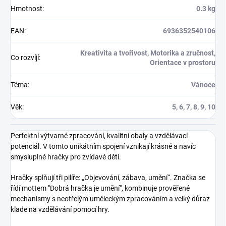
Hmotnost
:
0.3 kg
EAN
:
6936352540106
Kreativita a tvořivost, Motorika a zručnost,
Co rozvíjí
:
Orientace v prostoru
Téma
:
Vánoce
Věk
:
5, 6, 7, 8, 9, 10
Perfektní výtvarné zpracování, kvalitní obaly a vzdělávací
potenciál. V tomto unikátním spojení vznikají krásné a navíc
smysluplné hračky pro zvídavé děti.
Hračky splňují tři pilíře: „Objevování, zábava, umění“. Značka se
řídí mottem "Dobrá hračka je umění", kombinuje prověřené
mechanismy s neotřelým uměleckým zpracováním a velký důraz
klade na vzdělávání pomocí hry.