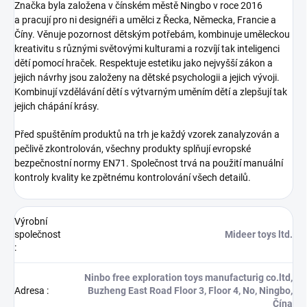
Značka byla založena v čínském městě Ningbo v roce 2016
a pracují pro ni designéři a umělci z Řecka, Německa, Francie a
Číny. Věnuje pozornost dětským potřebám, kombinuje uměleckou
kreativitu s různými světovými kulturami a rozvíjí tak inteligenci
dětí pomocí hraček. Respektuje estetiku jako nejvyšší zákon a
jejich návrhy jsou založeny na dětské psychologii a jejich vývoji.
Kombinují vzdělávání dětí s výtvarným uměním dětí a zlepšují tak
jejich chápání krásy.
Před spuštěním produktů na trh je každý vzorek zanalyzován a
pečlivě zkontrolován, všechny produkty splňují evropské
bezpečnostní normy EN71. Společnost trvá na použití manuální
kontroly kvality ke zpětnému kontrolování všech detailů.
Výrobní
společnost
Mideer toys ltd.
:
Ninbo free exploration toys manufacturig co.ltd,
Adresa
:
Buzheng East Road Floor 3, Floor 4, No, Ningbo,
Čína