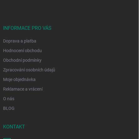
á
p
a
t
í
INFORMACE PRO VÁS
Doprava a platba
Hodnocení obchodu
Obchodní podmínky
Zpracování osobních údajů
Moje objednávka
Reklamace a vrácení
O nás
BLOG
KONTAKT