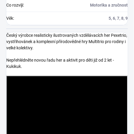
Co rozvíjí
:
Motorika a zručnost
Věk
:
5, 6, 7, 8, 9
Český výrobce realisticky ilustrovaných vzdělávacích her Pexetrio,
vystřihovánek a komplexní přírodovědné hry Multitrio pro rodiny i
velké kolektivy.
Nepřehlédněte novou řadu her a aktivit pro děti již od 2 let -
Kukikuk.