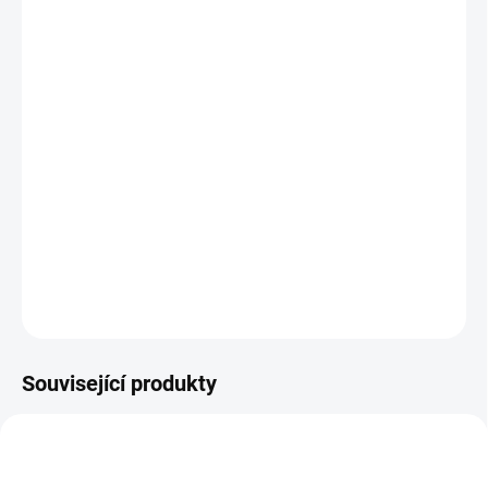
MŮŽEME
DORUČIT DO:
12.8.2026
MOŽNOSTI
DORUČENÍ
−
+
Přidat do košíku
Papírová vystřihovánka s dětským Betlémem. || Od 5 let
DETAILNÍ INFORMACE
ZEPTAT SE
HLÍDACÍ PES
Související produkty
VÁNOCE 🎄
VYROBENO V ČR
VÁNOCE 🎄