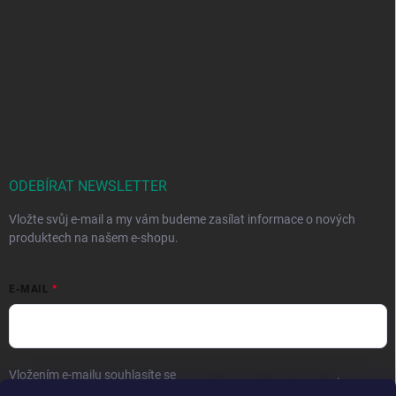
ODEBÍRAT NEWSLETTER
Vložte svůj e-mail a my vám budeme zasílat informace o nových
produktech na našem e-shopu.
E-MAIL
Vložením e-mailu souhlasíte se
zpracováním osobních údajů
.