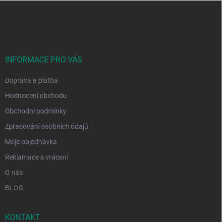
Z
á
p
a
t
í
INFORMACE PRO VÁS
Doprava a platba
Hodnocení obchodu
Obchodní podmínky
Zpracování osobních údajů
Moje objednávka
Reklamace a vrácení
O nás
BLOG
KONTAKT