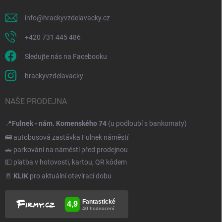
info
@
hrackyvzdelavacky.cz
+420 731 445 486
Sledujte nás na Facebooku
hrackyvzdelavacky
NAŠE PRODEJNA
📍
Fulnek - nám. Komenského 74
(u podloubí s bankomaty)
🚌 autobusová zastávka Fulnek náměstí
🚗 parkování na náměstí před prodejnou
💵 platba v hotovosti, kartou, QR kódem
🚪
KLIK
pro aktuální otevírací dobu