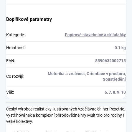
Doplňkové parametry
Kategorie
:
Papírové stavebnice a skládačky
Hmotnost
:
0.1 kg
EAN
:
8590632002715
Motorika a zručnost, Orientace v prostoru,
Co rozvíjí
:
Soustředění
Věk
:
6, 7, 8, 9, 10
Český výrobce realisticky ilustrovaných vzdělávacích her Pexetrio,
vystřihovánek a komplexní přírodovědné hry Multitrio pro rodiny i
velké kolektivy.