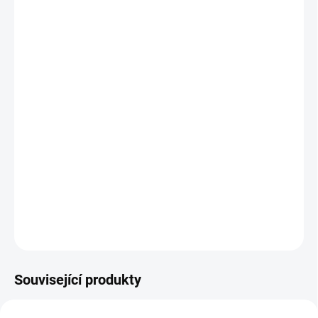
MŮŽEME
DORUČIT DO:
12.8.2026
MOŽNOSTI
DORUČENÍ
−
+
Přidat do košíku
Klasické papírové vystřihovánky a skládačky pro výrobu modelů
dopravních prostředků. Pro malé, mírně pokročilé modeláře
začátečníky. || Od 6 let
DETAILNÍ INFORMACE
ZEPTAT SE
HLÍDACÍ PES
Související produkty
VYROBENO V ČR