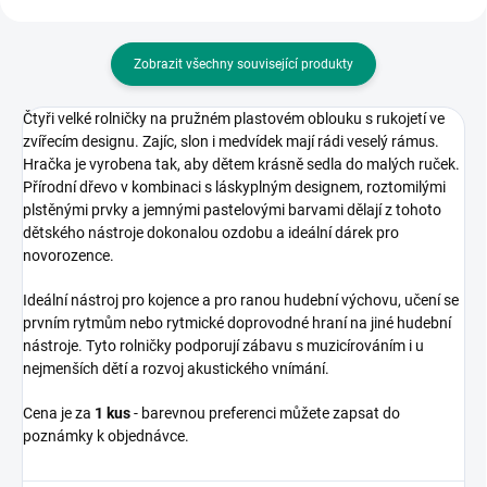
Zobrazit všechny související produkty
Čtyři velké rolničky na pružném plastovém oblouku s rukojetí ve
zvířecím designu. Zajíc, slon i medvídek mají rádi veselý rámus.
Hračka je vyrobena tak, aby dětem krásně sedla do malých ruček.
Přírodní dřevo v kombinaci s láskyplným designem, roztomilými
plstěnými prvky a jemnými pastelovými barvami dělají z tohoto
dětského nástroje dokonalou ozdobu a ideální dárek pro
novorozence.
Ideální nástroj pro kojence a pro ranou hudební výchovu, učení se
prvním rytmům nebo rytmické doprovodné hraní na jiné hudební
nástroje. Tyto rolničky podporují zábavu s muzicírováním i u
nejmenších dětí a rozvoj akustického vnímání.
Cena je za
1 kus
- barevnou preferenci můžete zapsat do
poznámky k objednávce.