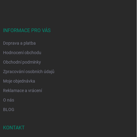
á
p
a
t
í
INFORMACE PRO VÁS
Doprava a platba
Hodnocení obchodu
Obchodní podmínky
Zpracování osobních údajů
Moje objednávka
Reklamace a vrácení
O nás
BLOG
KONTAKT