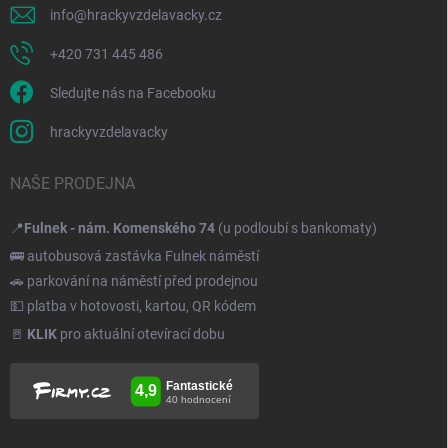
info
@
hrackyvzdelavacky.cz
+420 731 445 486
Sledujte nás na Facebooku
hrackyvzdelavacky
NAŠE PRODEJNA
📍
Fulnek - nám. Komenského 74
(u podloubí s bankomaty)
🚌 autobusová zastávka Fulnek náměstí
🚗 parkování na náměstí před prodejnou
💵 platba v hotovosti, kartou, QR kódem
🚪
KLIK
pro aktuální otevírací dobu