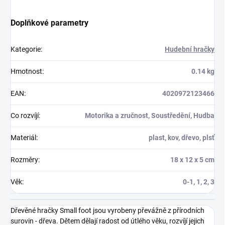
Doplňkové parametry
Kategorie
:
Hudební hračky
Hmotnost
:
0.14 kg
EAN
:
4020972123466
Co rozvíjí
:
Motorika a zručnost, Soustředění, Hudba
Materiál
:
plast, kov, dřevo, plsť
Rozměry
:
18 x 12 x 5 cm
Věk
:
0-1, 1, 2, 3
Dřevěné hračky Small foot jsou vyrobeny převážně z přírodních
surovin - dřeva. Dětem dělají radost od útlého věku, rozvíjí jejich