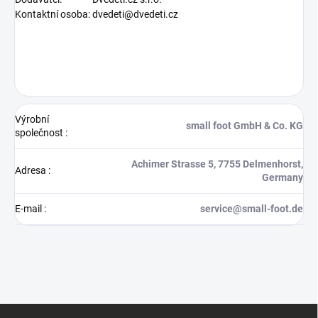
Kontaktní osoba:
dvedeti@dvedeti.cz
Výrobní
small foot GmbH & Co. KG
společnost
:
Achimer Strasse 5, 7755 Delmenhorst,
Adresa
:
Germany
E-mail
:
service@small-foot.de
Z