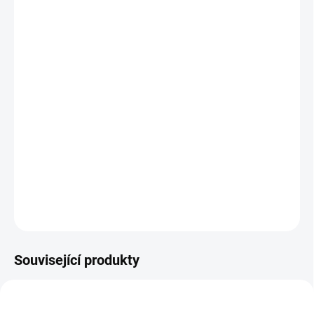
cena:
MŮŽEME
DORUČIT DO:
12.8.2026
MOŽNOSTI
DORUČENÍ
−
+
Přidat do košíku
Veselý rámus rolniček pro nejmenší. 1 kus || Od 0 měsíců
DETAILNÍ INFORMACE
ZEPTAT SE
HLÍDACÍ PES
Související produkty