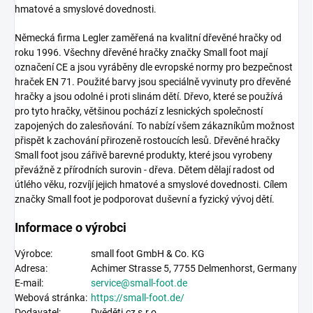
hmatové a smyslové dovednosti.
Německá firma Legler zaměřená na kvalitní dřevěné hračky od
roku 1996. Všechny dřevěné hračky značky Small foot mají
označení CE a jsou vyráběny dle evropské normy pro bezpečnost
hraček EN 71. Použité barvy jsou speciálně vyvinuty pro dřevěné
hračky a jsou odolné i proti slinám dětí. Dřevo, které se používá
pro tyto hračky, většinou pochází z lesnických společností
zapojených do zalesňování. To nabízí všem zákazníkům možnost
přispět k zachování přirozeně rostoucích lesů. Dřevěné hračky
Small foot jsou zářivě barevné produkty, které jsou vyrobeny
převážně z přírodních surovin - dřeva. Dětem dělají radost od
útlého věku, rozvíjí jejich hmatové a smyslové dovednosti. Cílem
značky Small foot je podporovat duševní a fyzický vývoj dětí.
Informace o výrobci
Výrobce:
small foot GmbH & Co. KG
Adresa:
Achimer Strasse 5,
7755 Delmenhorst, Germany
E-mail:
service@small-foot.de
Webová stránka:
https://
small-foot.de
/
Dodavatel:
Dvěděti.cz s.r.o.