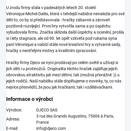
U zrodu firmy stála v padesátých letech 20. století
Véronique Michel-Dalès, která v tehdejší nabídce nenalezla pro své
děti to, co by si představovala - hračky zábavné a zároveň
pozitivně rozvíjející. První hry vytvořila sama a po úspěchu
vybudovala firmu. Značka sklízela další úspěchy a ocenění, prošla
si i lety stagnace, ale od 90. let opět vzkvétá pod rukama syna
paní Véronique a nabízí stále nové kreativní hry a vytvarné sady,
hračky s neotřelými motivy a kvalitním zpracování.
Hračky firmy Djeco
se nyní prodávají po celém světě a užívají si
jich děti i u protinožců. Originalita těchto hraček zajišťuje jejich
obrovskou atraktivitu jak mezi dětmi, tak (možná převážně :)) u
jejich rodičů. Naší nabídku stále doplňujeme o novinky, ty, co nás
nejvíce přesvědčí, že jsou jak hračkami, tak i vzdělávačkami.
Informace o výrobci
Výrobce:
DJECO SAS
3 rue des Grands Augustins, 75006 à Paris,
Adresa:
France
E-mail:
info@djeco.com