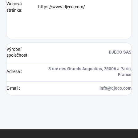
Webová
https://www.djeco.com/
stránka:
Výrobní
DJECO SAS
společnost
:
3 rue des Grands Augustins, 75006 à Paris,
Adresa
:
France
E-mail
:
info@djeco.com
Z