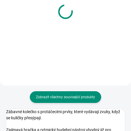
TAMBÚ - kovový bubínek
zrcátkem Baby flower
975 Kč
260 Kč
Detail
Do košíku
Kovový bubínek s ilustracemi
Roztomilé chrastítko ve tvaru
inspirovanými indiánskou
květinky s přesýpacími korálky a
tématikou. Při hraní se vytváří
zrcátkem. || Od 3 měsíců
jemný, uklidňující zvuk, který
vibruje z nástroje. || Od 5 let
Zobrazit všechny související produkty
Zábavné kolečko s protáčecími prvky, které vydávají zvuky, když
se kuličky přesýpají.
Zajímavá hračka a rytmický hudební nástroj vhodný již pro