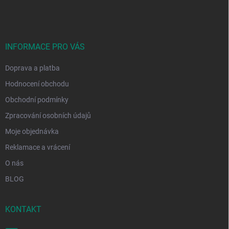
á
p
a
t
í
INFORMACE PRO VÁS
Doprava a platba
Hodnocení obchodu
Obchodní podmínky
Zpracování osobních údajů
Moje objednávka
Reklamace a vrácení
O nás
BLOG
KONTAKT