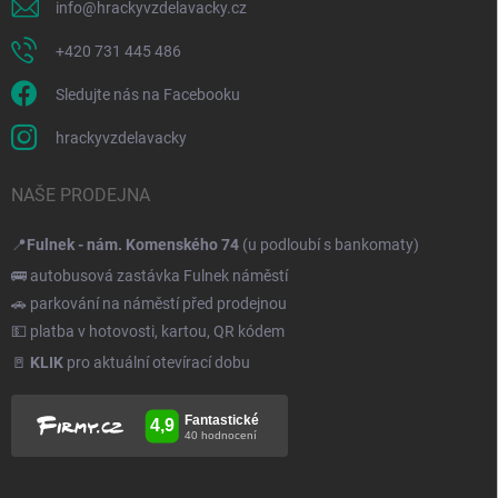
info
@
hrackyvzdelavacky.cz
+420 731 445 486
Sledujte nás na Facebooku
hrackyvzdelavacky
NAŠE PRODEJNA
📍
Fulnek - nám. Komenského 74
(u podloubí s bankomaty)
🚌 autobusová zastávka Fulnek náměstí
🚗 parkování na náměstí před prodejnou
💵 platba v hotovosti, kartou, QR kódem
🚪
KLIK
pro aktuální otevírací dobu