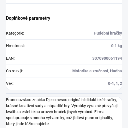
Doplňkové parametry
Kategorie
:
Hudební hračky
Hmotnost
:
0.1 kg
EAN
:
3070900061194
Co rozvíjí
:
Motorika a zručnost, Hudba
Věk
:
0-1, 1, 2
Francouzskou značku Djeco nesou originální didaktické hračky,
krásné kreativní sady a nápadité hry. Výrobky výrazně převyšují
kvalitu a estetickou úroveň hraček jiných výrobců. Firma
spolupracuje s mnoha výtvarníky, což jí dává punc originality,
který jinde těžko najdete.