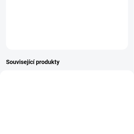
Stylové chrastítko pro nejmenší děti se skvěle drží a dobře vypadá.
|| Od 3 měsíců
DETAILNÍ INFORMACE
ZEPTAT SE
HLÍDACÍ PES
Související produkty
NEJPRODÁVANĚJŠÍ
SKLADEM
MOMENTÁLNĚ NEDOSTUPNÉ
(>2 KS)
Djeco | Tongue drum -
Djeco | Chrastítko se