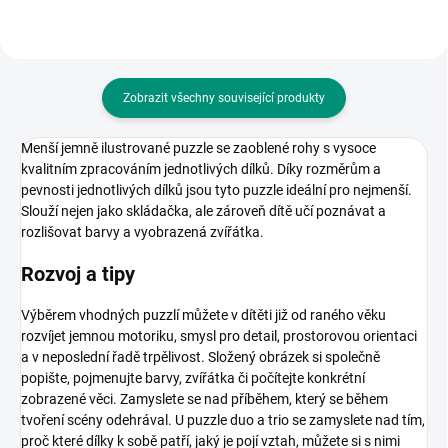
Zobrazit všechny související produkty
Menší jemně ilustrované puzzle se
zaoblené rohy s vysoce
kvalitním zpracováním jednotlivých dílků.
Díky rozměrům a
pevnosti jednotlivých dílků jsou tyto puzzle ideální pro nejmenší.
S
louží nejen jako skládačka, ale zároveň dítě učí poznávat a
rozlišovat barvy a vyobrazená zvířátka
.
Rozvoj a tipy
Výběrem vhodných puzzlí můžete v dítěti již od raného věku
rozvíjet jemnou motoriku, smysl pro detail, prostorovou orientaci
a v neposlední řadě trpělivost. Složený obrázek si společně
popište, pojmenujte barvy, zvířátka či počítejte konkrétní
zobrazené věci. Zamyslete se nad příběhem, který se během
tvoření scény odehrával. U puzzle duo a trio se zamyslete nad tím,
proč které dílky k sobě patří, jaký je pojí vztah, můžete si s nimi