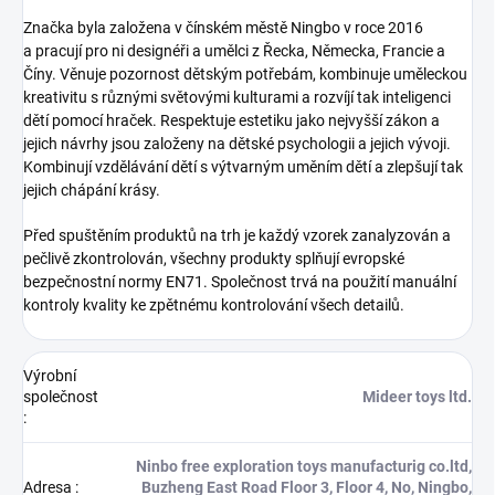
Značka byla založena v čínském městě Ningbo v roce 2016
a pracují pro ni designéři a umělci z Řecka, Německa, Francie a
Číny. Věnuje pozornost dětským potřebám, kombinuje uměleckou
kreativitu s různými světovými kulturami a rozvíjí tak inteligenci
dětí pomocí hraček. Respektuje estetiku jako nejvyšší zákon a
jejich návrhy jsou založeny na dětské psychologii a jejich vývoji.
Kombinují vzdělávání dětí s výtvarným uměním dětí a zlepšují tak
jejich chápání krásy.
Před spuštěním produktů na trh je každý vzorek zanalyzován a
pečlivě zkontrolován, všechny produkty splňují evropské
bezpečnostní normy EN71. Společnost trvá na použití manuální
kontroly kvality ke zpětnému kontrolování všech detailů.
Výrobní
společnost
Mideer toys ltd.
:
Ninbo free exploration toys manufacturig co.ltd,
Adresa
:
Buzheng East Road Floor 3, Floor 4, No, Ningbo,