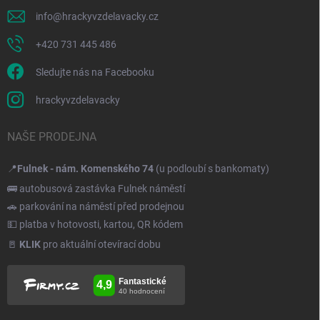
info
@
hrackyvzdelavacky.cz
+420 731 445 486
Sledujte nás na Facebooku
hrackyvzdelavacky
NAŠE PRODEJNA
📍
Fulnek - nám. Komenského 74
(u podloubí s bankomaty)
🚌 autobusová zastávka Fulnek náměstí
🚗 parkování na náměstí před prodejnou
💵 platba v hotovosti, kartou, QR kódem
🚪
KLIK
pro aktuální otevírací dobu