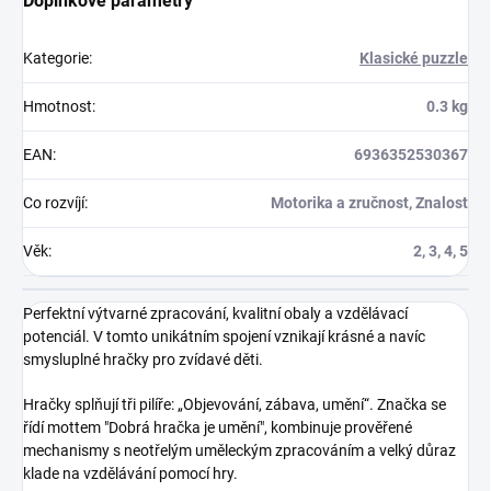
Doplňkové parametry
Kategorie
:
Klasické puzzle
Hmotnost
:
0.3 kg
EAN
:
6936352530367
Co rozvíjí
:
Motorika a zručnost, Znalost
Věk
:
2, 3, 4, 5
Perfektní výtvarné zpracování, kvalitní obaly a vzdělávací
potenciál. V tomto unikátním spojení vznikají krásné a navíc
smysluplné hračky pro zvídavé děti.
Hračky splňují tři pilíře: „Objevování, zábava, umění“. Značka se
řídí mottem "Dobrá hračka je umění", kombinuje prověřené
mechanismy s neotřelým uměleckým zpracováním a velký důraz
klade na vzdělávání pomocí hry.