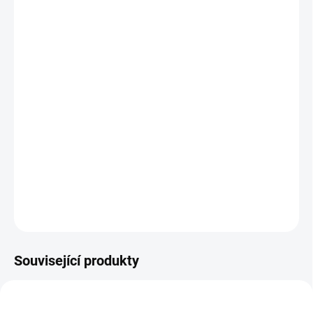
MŮŽEME
DORUČIT DO:
12.8.2026
MOŽNOSTI
DORUČENÍ
−
+
Přidat do košíku
Malé ilustrované puzzle se silného kartonu vhodné pro nejmenší
děti. Skladná krabička je ideální i na cesty. || Od 2 let
DETAILNÍ INFORMACE
ZEPTAT SE
HLÍDACÍ PES
Související produkty