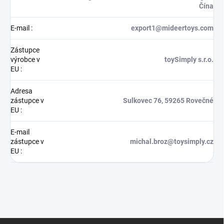
Čína
E-mail
:
export1@mideertoys.com
Zástupce
výrobce v
toySimply s.r.o.
EU
:
Adresa
zástupce v
Sulkovec 76, 59265 Rovečné
EU
:
E-mail
zástupce v
michal.broz@toysimply.cz
EU
:
Z