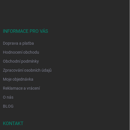
á
p
a
t
í
INFORMACE PRO VÁS
Doprava a platba
Hodnocení obchodu
Obchodní podmínky
Zpracování osobních údajů
Moje objednávka
Reklamace a vrácení
O nás
BLOG
KONTAKT