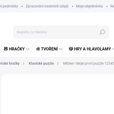
í podmínky
Zpracování osobních údajů
Moje objednávka
Re
Hledat
🧸 HRAČKY
🎨 TVOŘENÍ
🎲 HRY A HLAVOLAMY
rické hračky
Klasické puzzle
MiDeer | Moje první puzzle 1234
Neohodnoceno
Podrobnosti hodnocení
ZNAČKA:
MIDEER
2
245
Měr
SK
cena
MŮŽ