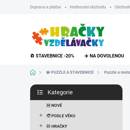
Přejít
Doprava a platba
Hodnocení obchodu
Obchodn
na
obsah
🧲 STAVEBNICE -20%
✈️ NA DOVOLENOU
Domů
🧩 PUZZLE A STAVEBNICE
Puzzle a moto
P
Kategorie
o
Přeskočit
s
kategorie
t
🆕 NOVÉ
r
🧒 PODLE VĚKU
a
n
🧸 HRAČKY