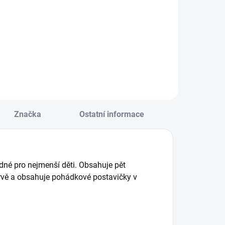
uzzle dvojice
Velké ilustrované
ředstaví 12
puzzle s
otivů na 24
hmatovými
elkých
ploškami na
ílcích. Tipy, jak
tělíčcích zvířátek. ||
ále využít hravé
Od 3 let
artičky
 nenásilnému
zdělávání.
Značka
Ostatní informace
yrobeno v ČR. ||
d 2 let
odné pro nejmenší děti. O
bsahuje pět
barvě a obsahuje pohádkové postavičky v