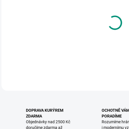
DO:
12.
MOŽ
Pohá
pohá
DETA
DOPRAVA KURÝREM
OCHOTNĚ VÁ
ZDARMA
PORADÍME
Objednávky nad 2500 Kč
Rozumíme hrá
doručíme zdarma až
i modernímu vz