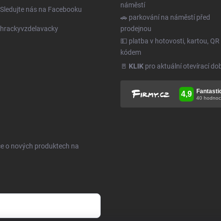
náměstí
Sledujte nás na Facebooku
🚗 parkování na náměstí před
hrackyvzdelavacky
prodejnou
💵 platba v hotovosti, kartou, QR
kódem
🚪
KLIK
pro aktuální otevírací do
ce o nových produktech na