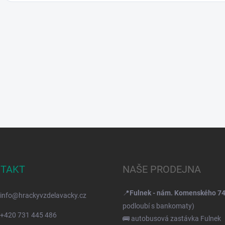
TAKT
NAŠE PRODEJNA
📍
Fulnek - nám. Komenského 7
info
@
hrackyvzdelavacky.cz
podloubí s bankomaty)
+420 731 445 486
🚌 autobusová zastávka Fulnek