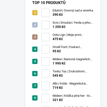
TOP 10 PRODUKTŮ
Edukid | Ovocný sad a veverka
390 Kč
Scio | Emušáci: Ferda a jeho
mouchy (1. díl)
1 250 Kč
Créa Lign | Moje první
voskovky - 9 ks
475 Kč
Small Foot | Foukací
lokomotiva s balonkem 1 ks
95 Kč
Mideer | Barevná magnetická
stavebnice - 100 ks
1 990 Kč
Tooky Toy | Zvukostrom
Pastel
545 Kč
Albi | Kvído - Magnetická
zvířátka: Farma
719 Kč
Mideer | Knížka plná her - 6v1 -
Dobrodružství v muzeu
321 Kč