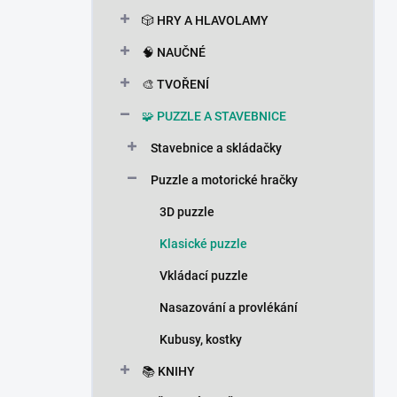
n
🎲 HRY A HLAVOLAMY
í
p
🧠 NAUČNÉ
a
n
🎨 TVOŘENÍ
e
🧩 PUZZLE A STAVEBNICE
l
Stavebnice a skládačky
Puzzle a motorické hračky
3D puzzle
Klasické puzzle
Vkládací puzzle
Nasazování a provlékání
Kubusy, kostky
📚 KNIHY