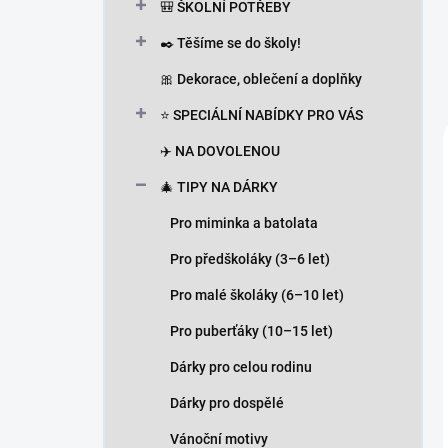
🎒 ŠKOLNÍ POTŘEBY
✒️ Těšíme se do školy!
🎀 Dekorace, oblečení a doplňky
⭐ SPECIÁLNÍ NABÍDKY PRO VÁS
✈️ NA DOVOLENOU
🎄 TIPY NA DÁRKY
Pro miminka a batolata
Pro předškoláky (3–6 let)
Pro malé školáky (6–10 let)
Pro puberťáky (10–15 let)
Dárky pro celou rodinu
Dárky pro dospělé
Vánoční motivy