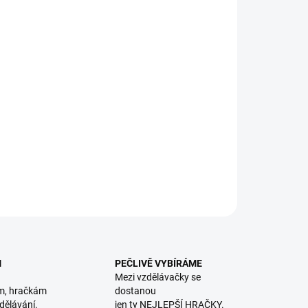
8.2026
NOSTI DORUČENÍ
−
+
Přidat do košíku
dkové puzzle ve tvaru barevných pěti číslic s obrázky
dkových postaviček. || Od 2 let
ILNÍ INFORMACE
ZEPTAT SE
HLÍDACÍ PES
M
PEČLIVĚ VYBÍRÁME
Mezi vzdělávačky se
m, hračkám
dostanou
dělávání.
jen ty NEJLEPŠÍ HRAČKY.