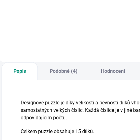
Maxi puzzle
Mašinka učí děti
Djeco | První puzzle
P
počítat, hledat
Na louce
p
zvířátka, rozvíjí
m
slovní zásobu a
v
jemnou motoriku.
d
Ideální edukační
d
hra pro děti. || Od 3
k
let
k
v
Popis
Podobné (4)
Hodnocení
V
O
Designové puzzle je díky velikosti a pevnosti dílků vh
samostatných velkých číslic. Každá číslice je v jiné 
odpovídajícím počtu.
Celkem puzzle obsahuje 15 dílků.