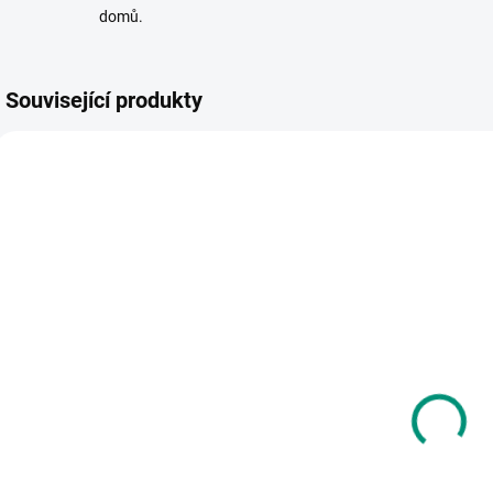
domů.
Související produkty
AKCE 🚨
VYR
POSLEDNÍ KUSY
SKLADEM
SKLADEM
(1 KS)
(1 KS)
Granna |
Djeco | První
B
Mašinka
puzzle Na
K
louce
V
445 Kč
p
199 Kč
b
Do košíku
Do košíku