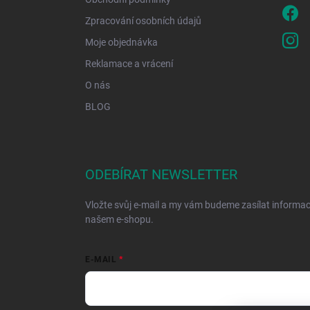
Zpracování osobních údajů
Moje objednávka
Reklamace a vrácení
O nás
BLOG
ODEBÍRAT NEWSLETTER
Vložte svůj e-mail a my vám budeme zasílat informa
našem e-shopu.
E-MAIL