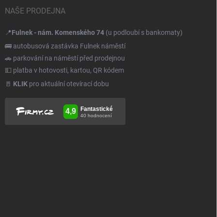
NAŠE PRODEJNA
📍
Fulnek - nám. Komenského 74
(u podloubí s bankomaty)
🚌 autobusová zastávka Fulnek náměstí
🚗 parkování na náměstí před prodejnou
💵 platba v hotovosti, kartou, QR kódem
🚪
KLIK
pro aktuální otevírací dobu