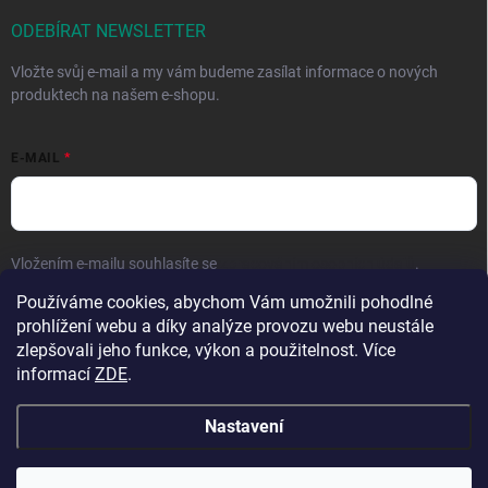
ODEBÍRAT NEWSLETTER
Vložte svůj e-mail a my vám budeme zasílat informace o nových
produktech na našem e-shopu.
E-MAIL
Vložením e-mailu souhlasíte se
zpracováním osobních údajů
.
Používáme cookies, abychom Vám umožnili pohodlné
Přihlásit se
prohlížení webu a díky analýze provozu webu neustále
zlepšovali jeho funkce, výkon a použitelnost. Více
informací
ZDE
.
Nastavení
Copyright 2026
Hračky vzdělávačky
. Všechna práva vyhrazena.
Upravit