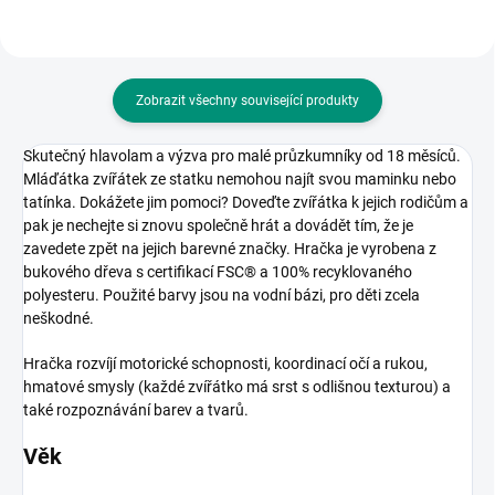
Zobrazit všechny související produkty
Skutečný hlavolam a výzva pro malé průzkumníky od 18 měsíců.
Mláďátka zvířátek ze statku nemohou najít svou maminku nebo
tatínka. Dokážete jim pomoci? Doveďte zvířátka k jejich rodičům a
pak je nechejte si znovu společně hrát a dovádět tím, že je
zavedete zpět na jejich barevné značky. Hračka je vyrobena z
bukového dřeva s certifikací FSC® a 100% recyklovaného
polyesteru. Použité barvy jsou na vodní bázi, pro děti zcela
neškodné.
Hračka rozvíjí motorické schopnosti, koordinací očí a rukou,
hmatové smysly (každé zvířátko má srst s odlišnou texturou) a
také rozpoznávání barev a tvarů.
Věk