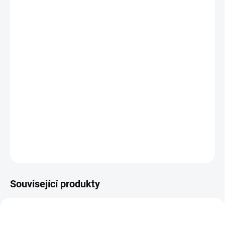
13.8.2026
MOŽNOSTI
DORUČENÍ
−
+
Přidat do košíku
Mláďátka zvířátek z farmy nemohou najít svou maminku nebo
tatínka. Dokážeš jim pomoci? Skutečný hlavolam a výzva pro malé
průzkumníky || Od 18 měsíců
DETAILNÍ INFORMACE
ZEPTAT SE
HLÍDACÍ PES
Související produkty
NEJPRODÁVANĚJŠÍ