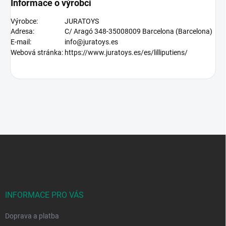
Informace o výrobci
Výrobce:
JURATOYS
Adresa:
C/ Aragó 348-35008009 Barcelona (Barcelona)
E-mail:
info@juratoys.es
Webová stránka:
https://www.juratoys.es/es/lilliputiens/
Z
á
p
a
t
í
INFORMACE PRO VÁS
Doprava a platba