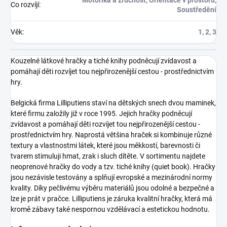
Co rozvíjí
:
Soustředění
Věk
:
1, 2, 3
Kouzelné látkové hračky a tiché knihy podněcují zvídavost a
pomáhají děti rozvíjet tou nejpřirozenější cestou - prostřednictvím
hry.
Belgická firma Lilliputiens staví na dětských snech dvou maminek,
které firmu založily již v roce 1995. Jejich hračky podněcují
zvídavost a pomáhají děti rozvíjet tou nejpřirozenější cestou -
prostřednictvím hry. Naprostá většina hraček si kombinuje různé
textury a vlastnostmi látek, které jsou měkkostí, barevnosti či
tvarem stimuluji hmat, zrak i sluch dítěte. V sortimentu najdete
neoprenové hračky do vody a tzv. tiché knihy (quiet book). Hračky
jsou nezávisle testovány a splňují evropské a mezinárodní normy
kvality. Díky pečlivému výběru materiálů jsou odolné a bezpečné a
lze je prát v pračce. Lilliputiens je záruka kvalitní hračky, která má
kromě zábavy také nespornou vzdělávací a estetickou hodnotu.