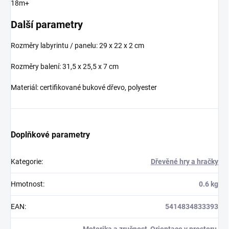
18m+
Další parametry
Rozměry labyrintu / panelu: 29 x 22 x 2 cm
Rozměry balení: 31,5 x 25,5 x 7 cm
Materiál: certifikované bukové dřevo, polyester
Doplňkové parametry
Kategorie
:
Dřevěné hry a hračky
Hmotnost
:
0.6 kg
EAN
:
5414834833393
Motorika a zručnost, Orientace v prostoru,