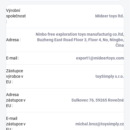
Výrobní
společnost
Mideer toys ltd.
:
Ninbo free exploration toys manufacturig co.ltd,
Adresa
:
Buzheng East Road Floor 3, Floor 4, No, Ningbo,
Čína
E-mail
:
export1@mideertoys.com
Zástupce
výrobce v
toySimply s.r.o.
EU
:
Adresa
zástupce v
Sulkovec 76, 59265 Rovečné
EU
:
E-mail
zástupce v
michal.broz@toysimply.cz
EU
: