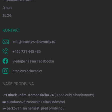
O nás
BLOG
KONTAKT
info
@
hrackyvzdelavacky.cz
+420 731 445 486
Sledujte nás na Facebooku
hrackyvzdelavacky
NAŠE PRODEJNA
📍
Fulnek - nám. Komenského 74
(u podloubí s bankomaty)
🚌 autobusová zastávka Fulnek náměstí
🚗 parkování na náměstí před prodejnou