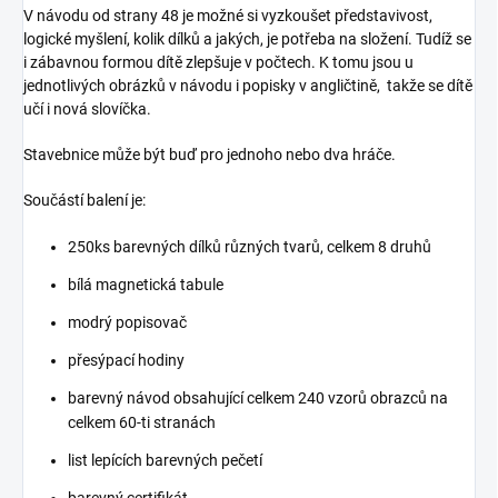
V návodu od strany 48 je možné si vyzkoušet představivost,
logické myšlení, kolik dílků a jakých, je potřeba na složení. Tudíž se
i zábavnou formou dítě zlepšuje v počtech. K tomu jsou u
jednotlivých obrázků v návodu i popisky v angličtině, takže se dítě
učí i nová slovíčka.
Stavebnice může být buď pro jednoho nebo dva hráče.
Součástí balení je:
250ks barevných dílků různých tvarů, celkem 8 druhů
bílá magnetická tabule
modrý popisovač
přesýpací hodiny
barevný návod obsahující celkem 240 vzorů obrazců na
celkem 60-ti stranách
list lepících barevných pečetí
barevný certifikát