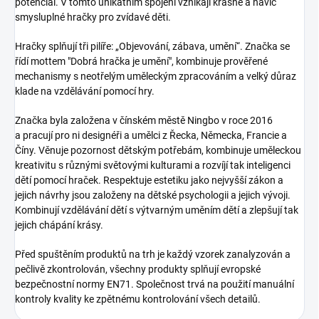
potenciál. V tomto unikátním spojení vznikají krásné a navíc
smysluplné hračky pro zvídavé děti.
Hračky splňují tři pilíře: „Objevování, zábava, umění“. Značka se
řídí mottem "Dobrá hračka je umění", kombinuje prověřené
mechanismy s neotřelým uměleckým zpracováním a velký důraz
klade na vzdělávání pomocí hry.
Značka byla založena v čínském městě Ningbo v roce 2016
a pracují pro ni designéři a umělci z Řecka, Německa, Francie a
Číny. Věnuje pozornost dětským potřebám, kombinuje uměleckou
kreativitu s různými světovými kulturami a rozvíjí tak inteligenci
dětí pomocí hraček. Respektuje estetiku jako nejvyšší zákon a
jejich návrhy jsou založeny na dětské psychologii a jejich vývoji.
Kombinují vzdělávání dětí s výtvarným uměním dětí a zlepšují tak
jejich chápání krásy.
Před spuštěním produktů na trh je každý vzorek zanalyzován a
pečlivě zkontrolován, všechny produkty splňují evropské
bezpečnostní normy EN71. Společnost trvá na použití manuální
kontroly kvality ke zpětnému kontrolování všech detailů.