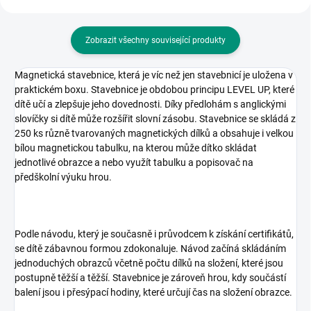
Zobrazit všechny související produkty
Magnetická stavebnice, která je víc než jen stavebnicí je uložena v
praktickém boxu. Stavebnice je obdobou principu LEVEL UP, které
dítě učí a zlepšuje jeho dovednosti. Díky předlohám s anglickými
slovíčky si dítě může rozšířit slovní zásobu. Stavebnice se skládá z
250 ks různě tvarovaných magnetických dílků a obsahuje i velkou
bílou magnetickou tabulku, na kterou může dítko skládat
jednotlivé obrazce a nebo využít tabulku a popisovač na
předškolní výuku hrou.
Podle návodu, který je současně i průvodcem k získání certifikátů,
se dítě zábavnou formou zdokonaluje. Návod začíná skládáním
jednoduchých obrazců včetně počtu dílků na složení, které jsou
postupně těžší a těžší. Stavebnice je zároveň hrou, kdy součástí
balení jsou i přesýpací hodiny, které určují čas na složení obrazce.