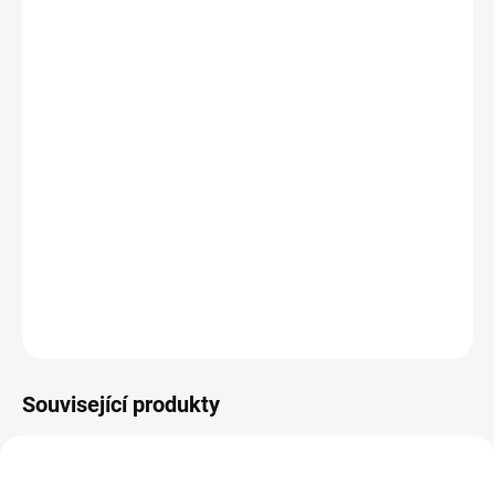
12.8.2026
MOŽNOSTI
DORUČENÍ
−
+
Přidat do košíku
Magnetická stavebnice v praktickém boxu na principu LEVEL UP,
která dítě postupně posouvá v dovednostech a učí anglická
slovíčka. || Od 3 let
DETAILNÍ INFORMACE
ZEPTAT SE
HLÍDACÍ PES
Související produkty
AKCE 🚨
AKCE 🚨
POSLEDNÍ KUSY
POSLEDNÍ KUSY