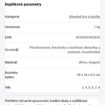
Doplňkové parametry
Kategorie
:
Dřevěné hry a hračky
Hmotnost
:
1 kg
EAN
:
6936352562832
Představivost, Kreativita a tvořivost, Motorika a
Co rozvíjí
:
zručnost, Soustředění
Materiál
:
dřevo, magnet
Rozměry
38 x 28 x 8,5 cm
balení
:
Věk
:
3, 4, 5, 6, 7, 8
Perfektní výtvarné zpracování, kvalitní obaly a vzdělávací