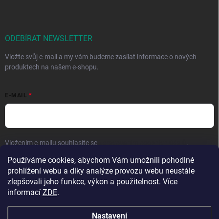
ODEBÍRAT NEWSLETTER
Vložte svůj e-mail a my vám budeme zasílat informace o nových
produktech na našem e-shopu.
E-MAIL
Vložením e-mailu souhlasíte se
zpracováním osobních údajů
.
Používáme cookies, abychom Vám umožnili pohodlné
Přihlásit se
prohlížení webu a díky analýze provozu webu neustále
zlepšovali jeho funkce, výkon a použitelnost. Více
informací
ZDE
.
Nastavení