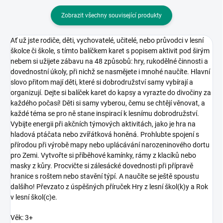
Zobrazit všechny související produkty
Ať už jste rodiče, děti, vychovatelé, učitelé, nebo průvodci v lesní
školce či škole, s tímto balíčkem karet s popisem aktivit pod širým
nebem si užijete zábavu na 48 způsobů: hry, rukodělné činnosti a
dovednostní úkoly, při nichž se nasmějete i mnohé naučíte. Hlavní
slovo přitom mají děti, které si dobrodružství samy vybírají a
organizují. Dejte si balíček karet do kapsy a vyrazte do divočiny za
každého počasí! Děti si samy vyberou, čemu se chtějí věnovat, a
každé téma se pro ně stane inspirací k lesnímu dobrodružství.
Vybijte energii při akčních týmových aktivitách, jako je hra na
hladová ptáčata nebo zvířátková honěná. Prohlubte spojení s
přírodou při výrobě mapy nebo uplácávání narozeninového dortu
pro Zemi. Vytvořte si příběhové kamínky, rámy z klacíků nebo
masky z kůry. Procvičte si zálesácké dovednosti při přípravě
hranice s roštem nebo stavění týpí. A naučíte se ještě spoustu
dalšího! Převzato z úspěšných příruček Hry z lesní škol(k)y a Rok
v lesní škol(c)e.
Věk: 3+