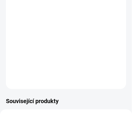
DORUČIT DO:
12.8.2026
MOŽNOSTI
DORUČENÍ
−
+
Přidat do košíku
48 zábavných aktivit pod širým nebem. || Od 3 let
DETAILNÍ INFORMACE
ZEPTAT SE
HLÍDACÍ PES
Související produkty