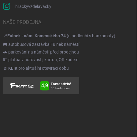
hrackyvzdelavacky
NAŠE PRODEJNA
📍
Fulnek - nám. Komenského 74
(u podloubí s bankomaty)
🚌 autobusová zastávka Fulnek náměstí
🚗 parkování na náměstí před prodejnou
💵 platba v hotovosti, kartou, QR kódem
🚪
KLIK
pro aktuální otevírací dobu