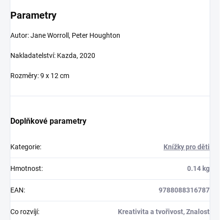
Parametry
Autor: Jane Worroll, Peter Houghton
Nakladatelství: Kazda, 2020
Rozměry: 9 x 12 cm
Doplňkové parametry
Kategorie
:
Knížky pro děti
Hmotnost
:
0.14 kg
EAN
:
9788088316787
Co rozvíjí
:
Kreativita a tvořivost, Znalost