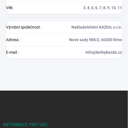
Věk
:
3, 4, 5, 6, 7, 8, 9, 10, 11
Výrobní společnost
:
Nakladatelství KAZDA, s.r.o.
Adresa
:
Nové sady 988/2, 60200 Brno
E-mail
:
info@knihykazda.cz
Z
á
p
a
t
í
INFORMACE PRO VÁS