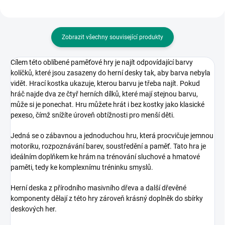
Zobrazit všechny související produkty
Cílem této oblíbené paměťové hry je najít odpovídající barvy
kolíčků, které jsou zasazeny do herní desky tak, aby barva nebyla
vidět. Hrací kostka ukazuje, kterou barvu je třeba najít. Pokud
hráč najde dva ze čtyř herních dílků, které mají stejnou barvu,
může si je ponechat. Hru můžete hrát i bez kostky jako klasické
pexeso, čímž snížíte úroveň obtížnosti pro menší děti.
Jedná se o zábavnou a jednoduchou hru, která procvičuje jemnou
motoriku, rozpoznávání barev, soustředění a paměť. Tato hra je
ideálním doplňkem ke hrám na trénování sluchové a hmatové
paměti, tedy ke komplexnímu tréninku smyslů.
Herní deska z přírodního masivního dřeva a další dřevěné
komponenty dělají z této hry zároveň krásný doplněk do sbírky
deskových her.