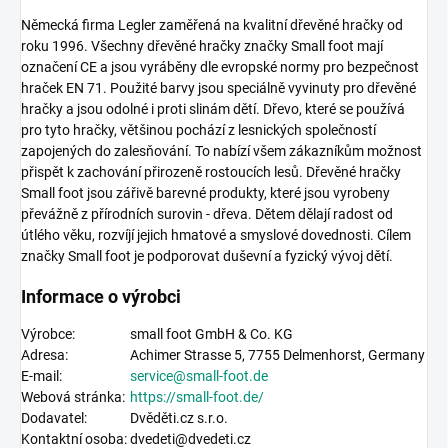
Německá firma Legler zaměřená na kvalitní dřevěné hračky od
roku 1996. Všechny dřevěné hračky značky Small foot mají
označení CE a jsou vyráběny dle evropské normy pro bezpečnost
hraček EN 71. Použité barvy jsou speciálně vyvinuty pro dřevěné
hračky a jsou odolné i proti slinám dětí. Dřevo, které se používá
pro tyto hračky, většinou pochází z lesnických společností
zapojených do zalesňování. To nabízí všem zákazníkům možnost
přispět k zachování přirozeně rostoucích lesů. Dřevěné hračky
Small foot jsou zářivě barevné produkty, které jsou vyrobeny
převážně z přírodních surovin - dřeva. Dětem dělají radost od
útlého věku, rozvíjí jejich hmatové a smyslové dovednosti. Cílem
značky Small foot je podporovat duševní a fyzický vývoj dětí.
Informace o výrobci
Výrobce:
small foot GmbH & Co. KG
Adresa:
Achimer Strasse 5,
7755 Delmenhorst, Germany
E-mail:
service@small-foot.de
Webová stránka:
https://
small-foot.de
/
Dodavatel:
Dvěděti.cz s.r.o.
Kontaktní osoba:
dvedeti@dvedeti.cz