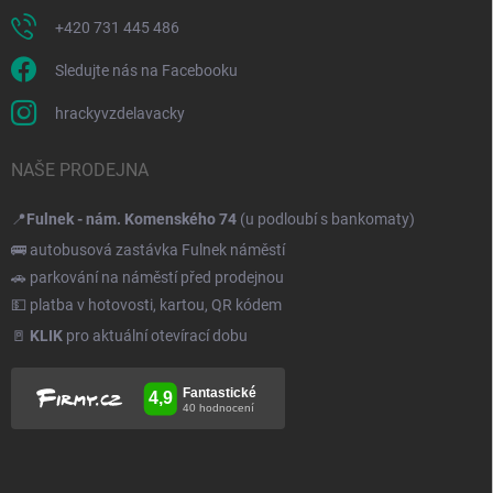
+420 731 445 486
Sledujte nás na Facebooku
hrackyvzdelavacky
NAŠE PRODEJNA
📍
Fulnek - nám. Komenského 74
(u podloubí s bankomaty)
🚌 autobusová zastávka Fulnek náměstí
🚗 parkování na náměstí před prodejnou
💵 platba v hotovosti, kartou, QR kódem
🚪
KLIK
pro aktuální otevírací dobu