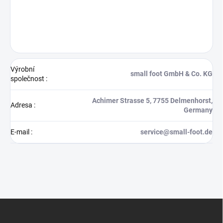
Výrobní
small foot GmbH & Co. KG
společnost
:
Achimer Strasse 5, 7755 Delmenhorst,
Adresa
:
Germany
E-mail
:
service@small-foot.de
Z
á