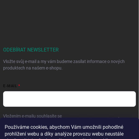
ODEBÍRAT NEWSLETTER
Vložte svůj e-mail a my vám budeme zasílat informace o nových
produktech na našem e-shopu.
E-MAIL
Vložením e-mailu souhlasíte se
zpracováním osobních údajů
.
Používáme cookies, abychom Vám umožnili pohodlné
Přihlásit se
prohlížení webu a díky analýze provozu webu neustále