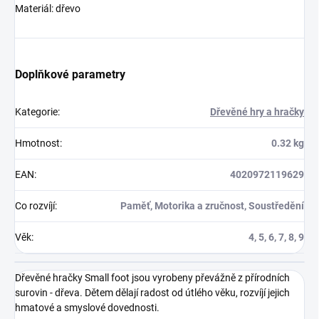
Materiál: dřevo
Doplňkové parametry
Kategorie
:
Dřevěné hry a hračky
Hmotnost
:
0.32 kg
EAN
:
4020972119629
Co rozvíjí
:
Paměť, Motorika a zručnost, Soustředění
Věk
:
4, 5, 6, 7, 8, 9
Dřevěné hračky Small foot jsou vyrobeny převážně z přírodních
surovin - dřeva. Dětem dělají radost od útlého věku, rozvíjí jejich
hmatové a smyslové dovednosti.