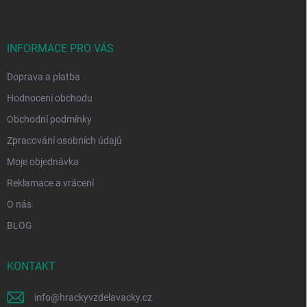
p
a
t
í
INFORMACE PRO VÁS
Doprava a platba
Hodnocení obchodu
Obchodní podmínky
Zpracování osobních údajů
Moje objednávka
Reklamace a vrácení
O nás
BLOG
KONTAKT
info
@
hrackyvzdelavacky.cz