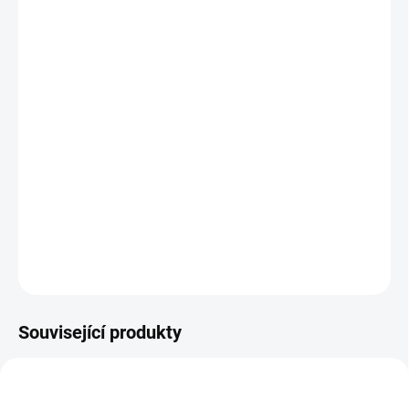
DORUČIT DO:
11.8.2026
MOŽNOSTI
DORUČENÍ
−
+
Přidat do košíku
Zábavná paměťová hra se vzdělávacím efektem - procvič si
jemnou motoriku, rozpoznávání barev a paměť. || Od 4 let
DETAILNÍ INFORMACE
ZEPTAT SE
HLÍDACÍ PES
Související produkty