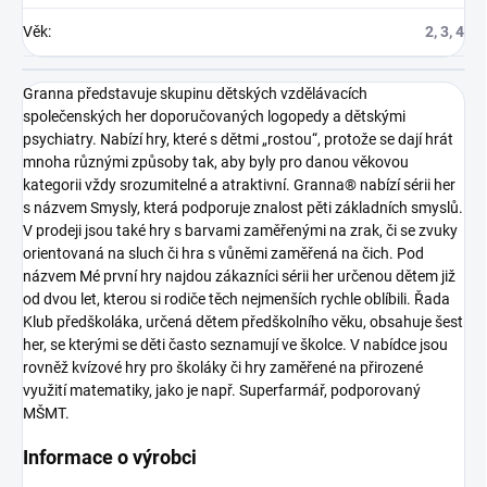
Věk
:
2, 3, 4
Granna představuje skupinu dětských vzdělávacích
společenských her doporučovaných logopedy a dětskými
psychiatry. Nabízí hry, které s dětmi „rostou“, protože se dají hrát
mnoha různými způsoby tak, aby byly pro danou věkovou
kategorii vždy srozumitelné a atraktivní. Granna® nabízí sérii her
s názvem Smysly, která podporuje znalost pěti základních smyslů.
V prodeji jsou také hry s barvami zaměřenými na zrak, či se zvuky
orientovaná na sluch či hra s vůněmi zaměřená na čich. Pod
názvem Mé první hry najdou zákazníci sérii her určenou dětem již
od dvou let, kterou si rodiče těch nejmenších rychle oblíbili. Řada
Klub předškoláka, určená dětem předškolního věku, obsahuje šest
her, se kterými se děti často seznamují ve školce. V nabídce jsou
rovněž kvízové hry pro školáky či hry zaměřené na přirozené
využití matematiky, jako je např. Superfarmář, podporovaný
MŠMT.
Informace o výrobci