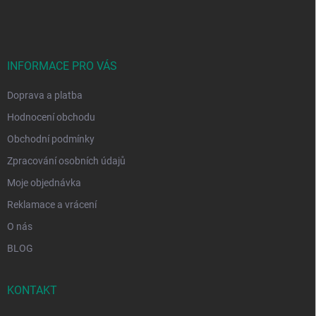
á
p
a
t
í
INFORMACE PRO VÁS
Doprava a platba
Hodnocení obchodu
Obchodní podmínky
Zpracování osobních údajů
Moje objednávka
Reklamace a vrácení
O nás
BLOG
KONTAKT