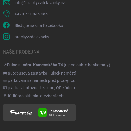
info
@
hrackyvzdelavacky.cz
+420 731 445 486
Sledujte nás na Facebooku
hrackyvzdelavacky
NAŠE PRODEJNA
📍
Fulnek - nám. Komenského 74
(u podloubí s bankomaty)
🚌 autobusová zastávka Fulnek náměstí
🚗 parkování na náměstí před prodejnou
💵 platba v hotovosti, kartou, QR kódem
🚪
KLIK
pro aktuální otevírací dobu