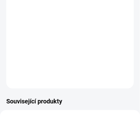
12.8.2026
MOŽNOSTI
DORUČENÍ
−
+
Přidat do košíku
Kartonové puzzle ze 4 až 12 dílků s roztomilými zvířaty. || Od 2 let
DETAILNÍ INFORMACE
ZEPTAT SE
HLÍDACÍ PES
Související produkty