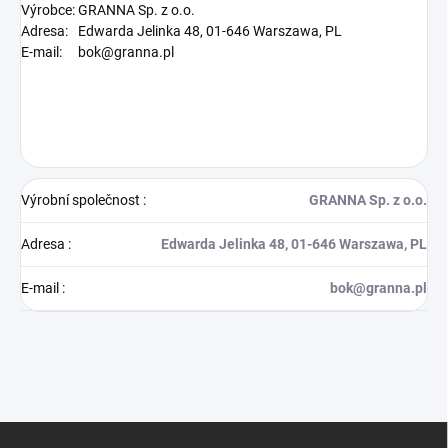
Výrobce:
GRANNA Sp. z o.o.
Adresa:
Edwarda Jelinka 48, 01-646 Warszawa, PL
E-mail:
bok@granna.pl
Výrobní společnost
:
GRANNA Sp. z o.o.
Adresa
:
Edwarda Jelinka 48, 01-646 Warszawa, PL
E-mail
:
bok@granna.pl
Z