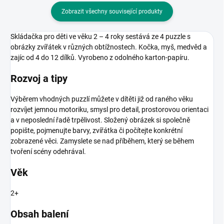
Zobrazit všechny související produkty
Skládačka pro děti ve věku 2 – 4 roky sestává ze 4 puzzle s
obrázky zvířátek v různých obtížnostech. Kočka, myš, medvěd a
zajíc od 4 do 12 dílků. Vyrobeno z odolného karton-papíru.
Rozvoj a tipy
Výběrem vhodných puzzlí můžete v dítěti již od raného věku
rozvíjet jemnou motoriku, smysl pro detail, prostorovou orientaci
a v neposlední řadě trpělivost. Složený obrázek si společně
popište, pojmenujte barvy, zvířátka či počítejte konkrétní
zobrazené věci. Zamyslete se nad příběhem, který se během
tvoření scény odehrával.
Věk
2+
Obsah balení