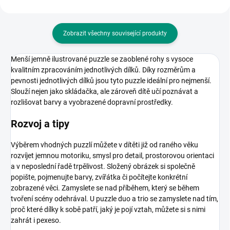
Zobrazit všechny související produkty
Menší jemně ilustrované puzzle se
zaoblené rohy s vysoce
kvalitním zpracováním jednotlivých dílků.
Díky rozměrům a
pevnosti jednotlivých dílků jsou tyto puzzle ideální pro nejmenší.
S
louží nejen jako skládačka, ale zároveň dítě učí poznávat a
rozlišovat barvy a vyobrazené dopravní prostředky
.
Rozvoj a tipy
Výběrem vhodných puzzlí můžete v dítěti již od raného věku
rozvíjet jemnou motoriku, smysl pro detail, prostorovou orientaci
a v neposlední řadě trpělivost. Složený obrázek si společně
popište, pojmenujte barvy, zvířátka či počítejte konkrétní
zobrazené věci. Zamyslete se nad příběhem, který se během
tvoření scény odehrával. U puzzle duo a trio se zamyslete nad tím,
proč které dílky k sobě patří, jaký je pojí vztah, můžete si s nimi
zahrát i pexeso.