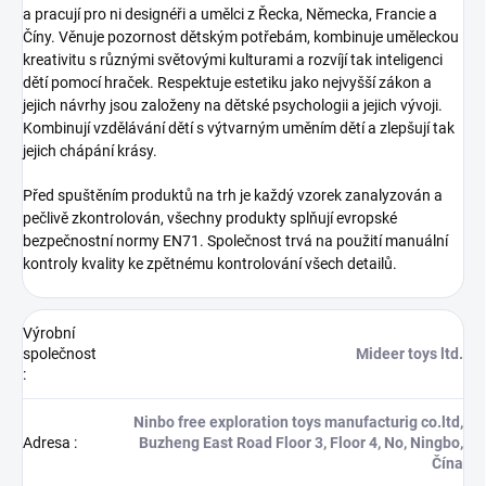
a pracují pro ni designéři a umělci z Řecka, Německa, Francie a
Číny. Věnuje pozornost dětským potřebám, kombinuje uměleckou
kreativitu s různými světovými kulturami a rozvíjí tak inteligenci
dětí pomocí hraček. Respektuje estetiku jako nejvyšší zákon a
jejich návrhy jsou založeny na dětské psychologii a jejich vývoji.
Kombinují vzdělávání dětí s výtvarným uměním dětí a zlepšují tak
jejich chápání krásy.
Před spuštěním produktů na trh je každý vzorek zanalyzován a
pečlivě zkontrolován, všechny produkty splňují evropské
bezpečnostní normy EN71. Společnost trvá na použití manuální
kontroly kvality ke zpětnému kontrolování všech detailů.
Výrobní
společnost
Mideer toys ltd.
:
Ninbo free exploration toys manufacturig co.ltd,
Adresa
:
Buzheng East Road Floor 3, Floor 4, No, Ningbo,
Čína