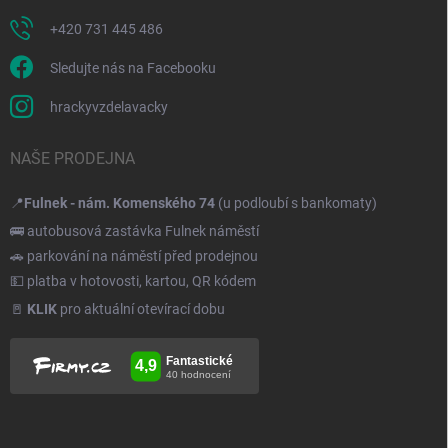
+420 731 445 486
Sledujte nás na Facebooku
hrackyvzdelavacky
NAŠE PRODEJNA
📍
Fulnek - nám. Komenského 74
(u podloubí s bankomaty)
🚌 autobusová zastávka Fulnek náměstí
🚗 parkování na náměstí před prodejnou
💵 platba v hotovosti, kartou, QR kódem
🚪
KLIK
pro aktuální otevírací dobu