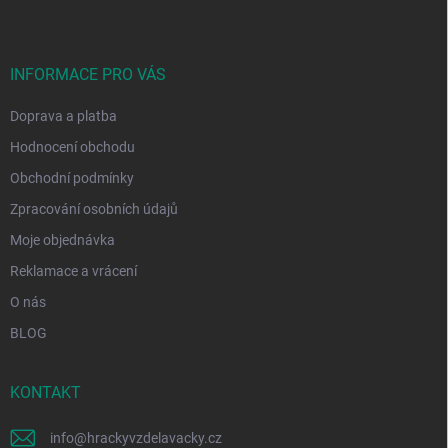
p
a
t
í
INFORMACE PRO VÁS
Doprava a platba
Hodnocení obchodu
Obchodní podmínky
Zpracování osobních údajů
Moje objednávka
Reklamace a vrácení
O nás
BLOG
KONTAKT
info
@
hrackyvzdelavacky.cz