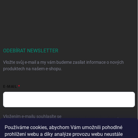
ODEBÍRAT NEWSLETTER
Vložte svůj e-mail a my vám budeme zasílat informace o nových
produktech na našem e-shopu.
E-MAIL
Vložením e-mailu souhlasíte se
zpracováním osobních údajů
.
Používáme cookies, abychom Vám umožnili pohodlné
Přihlásit se
prohlížení webu a díky analýze provozu webu neustále