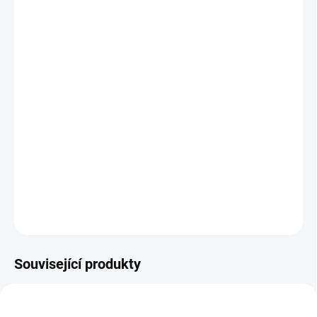
MŮŽEME
DORUČIT DO:
11.8.2026
MOŽNOSTI
DORUČENÍ
−
+
Přidat do košíku
Malé ilustrované puzzle se silného kartonu vhodné pro nejmenší
děti. Skladná krabička je ideální i na cesty. || Od 2 let
DETAILNÍ INFORMACE
ZEPTAT SE
HLÍDACÍ PES
Související produkty
VYROBENO V ČR