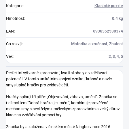
Kategorie
:
Klasické puzzle
Hmotnost
:
0.4 kg
EAN
:
6936352530374
Co rozvíjí
:
Motorika a zručnost, Znalost
Věk
:
2, 3, 4, 5
Perfektní výtvarné zpracování, kvalitní obaly a vzdělávací
potenciál. V tomto unikátním spojení vznikají krásné a navíc
smysluplné hračky pro zvídavé děti.
Hračky splňují tři pilíře: „Objevování, zábava, umění“. Značka se
řídí mottem "Dobrá hračka je umění", kombinuje prověřené
mechanismy s neotřelým uměleckým zpracováním a velký důraz
klade na vzdělávání pomocí hry.
Značka byla založena v čínském městě Ningbo v roce 2016