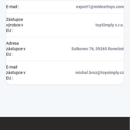
E-mail
:
export1@mideertoys.com
Zástupce
výrobce v
toySimply s.r.o.
EU
:
Adresa
zástupce v
Sulkovec 76, 59265 Rovečné
EU
:
E-mail
zástupce v
michal.broz@toysimply.cz
EU
:
Z
á