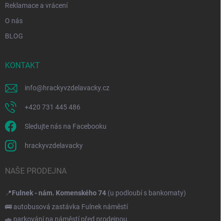
Reklamace a vrácení
O nás
BLOG
KONTAKT
info
@
hrackyvzdelavacky.cz
+420 731 445 486
Sledujte nás na Facebooku
hrackyvzdelavacky
NAŠE PRODEJNA
📍
Fulnek - nám. Komenského 74
(u podloubí s bankomaty)
🚌 autobusová zastávka Fulnek náměstí
🚗 parkování na náměstí před prodejnou