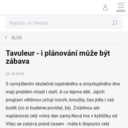
Přejít
na
obsah
Hledat
BLOG
Tavuleur - i plánování může být
zábava
25.10.2019
S vymýšlením skutečně naplněného a smysluplného dne
mají problém mladí i staří. A co teprve děti. Jejich
program většinou určují rozvrh, kroužky, čas jídla i váš
budík (co si budeme povídat, že). Zvládnou ale
naplánovat celý volný den samy.
Nová hra v kyblíčku od
Vilac se zabývá právě časem - máte k dispozici celý