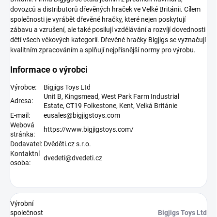
dovozců a distributorů dřevěných hraček ve Velké Británii. Cílem
společnosti je vyrábět dřevěné hračky, které nejen poskytují
zábavu a vzrušení, ale také posilují vzdělávání a rozvíjí dovednosti
dětí všech věkových kategorií. Dřevěné hračky Bigjigs se vyznačují
kvalitním zpracováním a splňují nejpřísnější normy pro výrobu.
Informace o výrobci
Výrobce:
Bigjigs Toys Ltd
Unit B, Kingsmead, West Park Farm Industrial
Adresa:
Estate,
CT19 Folkestone, Kent,
Velká Británie
E-mail:
eusales@bigjigstoys.com
Webová
https://www.bigjigstoys.com/
stránka:
Dodavatel:
Dvěděti.cz s.r.o.
Kontaktní
dvedeti@dvedeti.cz
osoba:
Výrobní
společnost
Bigjigs Toys Ltd