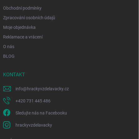
Obchodní podmínky
Zpracování osobních údajů
Moje objednávka
Reklamace a vrácení
O nás
BLOG
KONTAKT
info
@
hrackyvzdelavacky.cz
+420 731 445 486
Sledujte nás na Facebooku
hrackyvzdelavacky