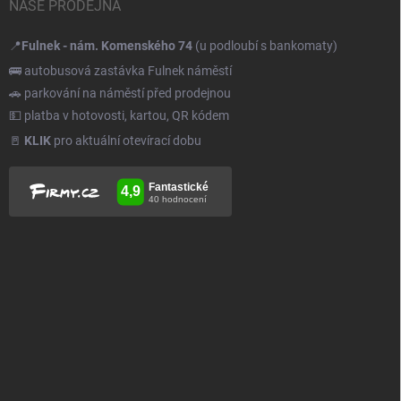
NAŠE PRODEJNA
📍
Fulnek - nám. Komenského 74
(u podloubí s bankomaty)
🚌 autobusová zastávka Fulnek náměstí
🚗 parkování na náměstí před prodejnou
💵 platba v hotovosti, kartou, QR kódem
🚪
KLIK
pro aktuální otevírací dobu