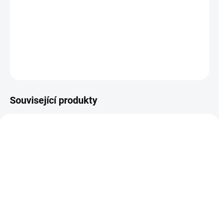
Dřevěná hračka pro rozvoj jemné motoriky. || Od 2 let
DETAILNÍ INFORMACE
ZEPTAT SE
HLÍDACÍ PES
Související produkty
NEJPRODÁVANĚJŠÍ
POSLEDNÍ KUSY
SKLADEM
(1 KS)
SKLADEM
(2 KS)
Lilliputiens | Dřevěný