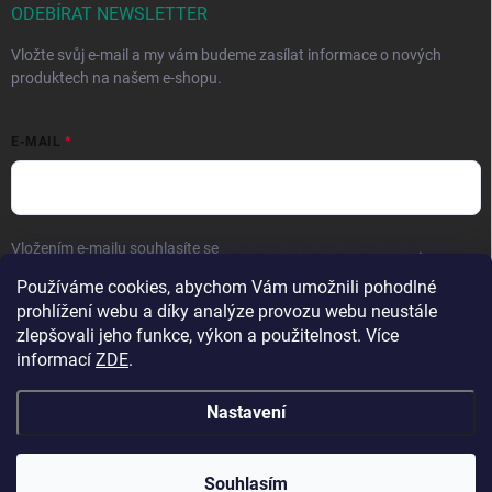
ODEBÍRAT NEWSLETTER
Vložte svůj e-mail a my vám budeme zasílat informace o nových
produktech na našem e-shopu.
E-MAIL
Vložením e-mailu souhlasíte se
zpracováním osobních údajů
.
Používáme cookies, abychom Vám umožnili pohodlné
Přihlásit se
prohlížení webu a díky analýze provozu webu neustále
zlepšovali jeho funkce, výkon a použitelnost. Více
informací
ZDE
.
Nastavení
Copyright 2026
Hračky vzdělávačky
. Všechna práva vyhrazena.
Upravit
nastavení cookies
Přejeme krásné prázdniny! 🧡 | Vaše objednávky
Souhlasím