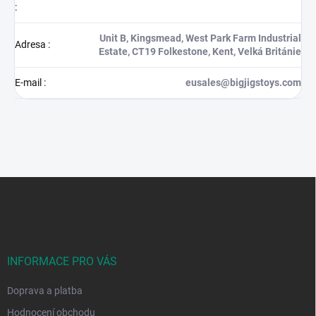
:
Unit B, Kingsmead, West Park Farm Industrial
Adresa
:
Estate, CT19 Folkestone, Kent, Velká Británie
E-mail
:
eusales@bigjigstoys.com
Z
á
p
a
t
í
INFORMACE PRO VÁS
Doprava a platba
Hodnocení obchodu