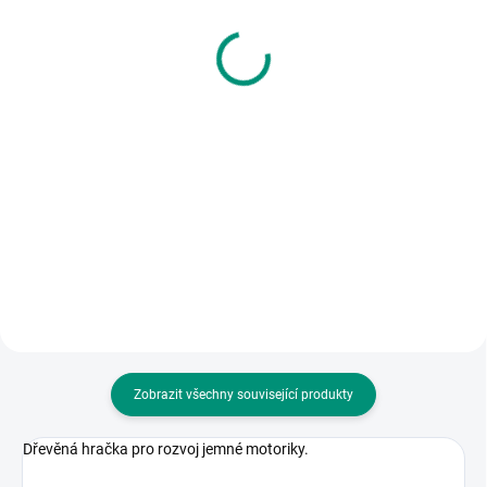
Small Foot | Vyskakovací
domek plný optických
zvířátka Pastel
iluzí
415 Kč
1 199 Kč
Do košíku
Do košíku
Pastelová hračka se zvířátky je
Navštivte kouzelníka v jeho
vhodnou pomůckou pro rozvoj
domečku plném iluzí. || Od 3 let
jemné motoriky, ale také vtipnou
hračkou. || Od 18 měsíců
Zobrazit všechny související produkty
Dřevěná hračka pro rozvoj jemné motoriky.