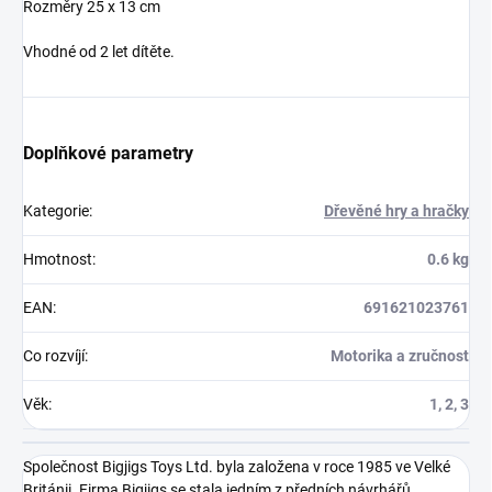
Rozměry 25 x 13 cm
Vhodné od 2 let dítěte.
Doplňkové parametry
Kategorie
:
Dřevěné hry a hračky
Hmotnost
:
0.6 kg
EAN
:
691621023761
Co rozvíjí
:
Motorika a zručnost
Věk
:
1, 2, 3
Společnost Bigjigs Toys Ltd. byla založena v roce 1985 ve Velké
Británii. Firma Bigjigs se stala jedním z předních návrhářů,